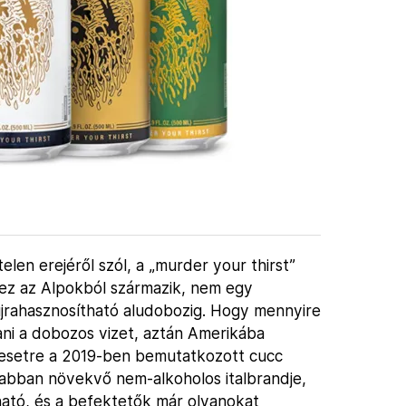
elen erejéről szól, a „murder your thirst”
 „ez az Alpokból származik, nem egy
 újrahasznosítható aludobozig. Hogy mennyire
ni a dobozos vizet, aztán Amerikába
enesetre a 2019-ben bemutatkozott cucc
abban növekvő nem-alkoholos italbrandje,
árható, és a befektetők már olyanokat