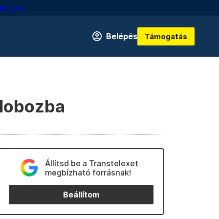
ank.ro
Belépés
Támogatás
ösdobozba
Állítsd be a Transtelexet
megbízható forrásnak!
Beállítom