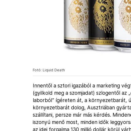
Fotó: Liquid Death
Innentől a sztori igazából a marketing végt
(gyilkold meg a szomjadat) szlogentől az
laborból” ígéreten át, a környezetbarát,
környezetbarát dolog, Ausztriában gyárta
szállítani, persze már más kérdés. Mind
iszonyú menő most, minden idők leggyors
az idei forgalma 130 millió dollár körül v