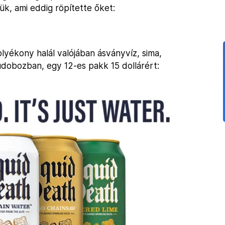
ük, ami eddig röpítette őket:
lyékony halál valójában ásványvíz, sima,
 aludobozban, egy 12-es pakk 15 dollárért: