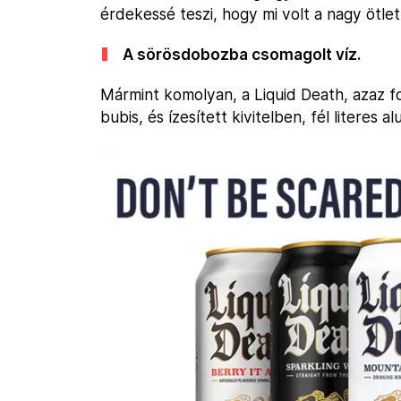
érdekessé teszi, hogy mi volt a nagy ötlet
A sörösdobozba csomagolt víz.
Mármint komolyan, a Liquid Death, azaz fo
bubis, és ízesített kivitelben, fél literes