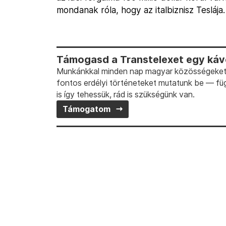
mondanak róla, hogy az italbiznisz Teslája.
Támogasd a Transtelexet egy kávé
Munkánkkal minden nap magyar közösségeket t
fontos erdélyi történeteket mutatunk be — fü
is így tehessük, rád is szükségünk van.
Támogatom