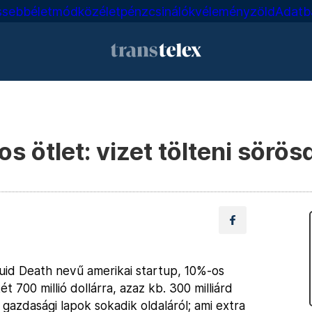
issebb
életmód
közélet
pénzcsinálók
vélemény
zöld
Adatb
tos ötlet: vizet tölteni sör
iquid Death nevű amerikai startup, 10%-os
 700 millió dollárra, azaz kb. 300 milliárd
 gazdasági lapok sokadik oldaláról; ami extra