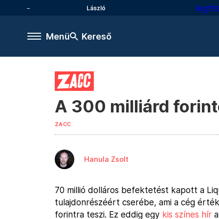
legfr
László
Menü
Kereső
A 300 milliárd forin
ZACC
Hanula Zsolt
70 millió dolláros befektetést kapott a L
tulajdonrészéért cserébe, ami a cég értékét
forintra teszi. Ez eddig egy
kis színes hír
a