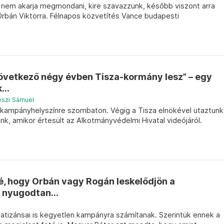
nem akarja megmondani, kire szavazzunk, később viszont arra
Orbán Viktorra. Félnapos közvetítés Vance budapesti
 következő négy évben Tisza-kormány lesz” – egy
...
észi Sámuel
t kampányhelyszínre szombaton. Végig a Tisza elnökével utaztunk
unk, amikor értesült az Alkotmányvédelmi Hivatal videójáról.
né, hogy Orbán vagy Rogán leskelődjön a
 nyugodtan...
patizánsai is kegyetlen kampányra számítanak. Szerintük ennek a