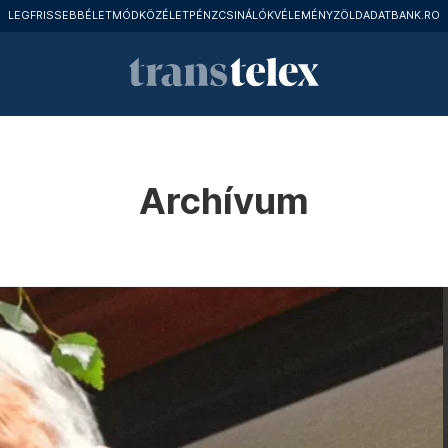
LEGFRISSEBB
ÉLETMÓD
KÖZÉLET
PÉNZCSINÁLÓK
VÉLEMÉNY
ZÖLD
ADATBANK.RO
Archívum