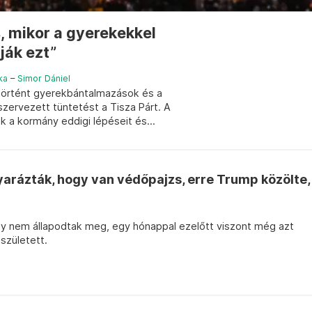
s, mikor a gyerekekkel
ják ezt”
ka
–
Simor Dániel
 történt gyerekbántalmazások és a
zervezett tüntetést a Tisza Párt. A
 a kormány eddigi lépéseit és...
arázták, hogy van védőpajzs, erre Trump közölte,
ogy nem állapodtak meg, egy hónappal ezelőtt viszont még azt
született.