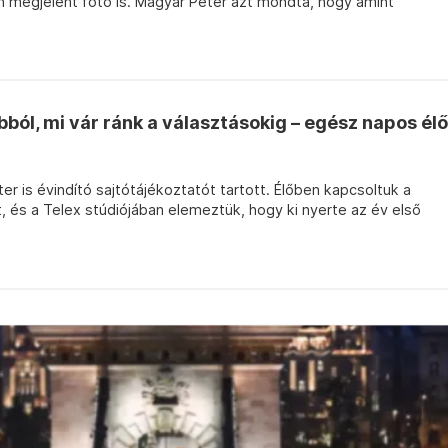
n megjelent fotó is. Magyar Péter azt mondta, hogy amint
bból, mi vár ránk a választásokig – egész napos élő
er is évindító sajtótájékoztatót tartott. Élőben kapcsoltuk a
, és a Telex stúdiójában elemeztük, hogy ki nyerte az év első