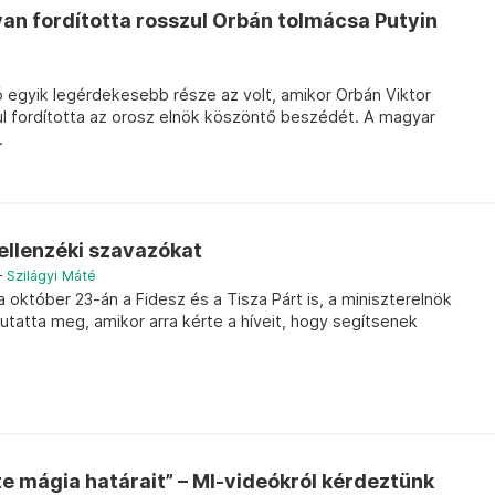
an fordította rosszul Orbán tolmácsa Putyin
ó egyik legérdekesebb része az volt, amikor Orbán Viktor
ul fordította az orosz elnök köszöntő beszédét. A magyar
.
ellenzéki szavazókat
–
Szilágyi Máté
 október 23-án a Fidesz és a Tisza Párt is, a miniszterelnök
utatta meg, amikor arra kérte a híveit, hogy segítsenek
te mágia határait” – MI-videókról kérdeztünk