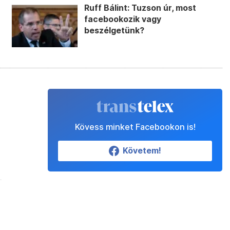
Ruff Bálint: Tuzson úr, most
facebookozik vagy
beszélgetünk?
Kövess minket Facebookon is!
Követem!
n