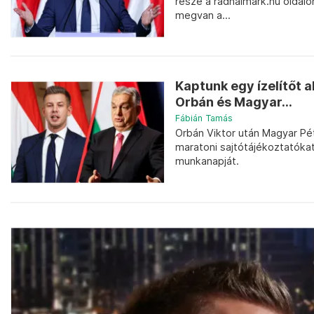
része a radnaimark.hu oldalo
megvan a...
Kaptunk egy ízelítőt a
Orbán és Magyar...
Fábián Tamás
Orbán Viktor után Magyar Pét
maratoni sajtótájékoztatókat
munkanapját.