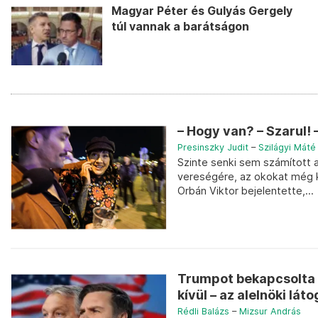
Magyar Péter és Gulyás Gergely
túl vannak a barátságon
– Hogy van? – Szarul! 
Presinszky Judit
–
Szilágyi Máté
Szinte senki sem számított 
vereségére, az okokat még k
Orbán Viktor bejelentette,...
Trumpot bekapcsolta 
kívül – az alelnöki láto
Rédli Balázs
–
Mizsur András