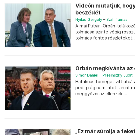
Videón mutatjuk, hogy
beszédét
Nyilas Gergely
–
Szilli Tamás
A mai Putyin–Orbán-találkoz
tolmácsa szinte végig rossz
tolmács fontos részleteket..
Orbán megkívánta az 
Simor Dániel
–
Presinszky Judit
Hatalmas tömeget vitt utcára
pedig rég nem látott arcát m
meggyőzni az ellenzéki...
„Ez már súrolja a feke