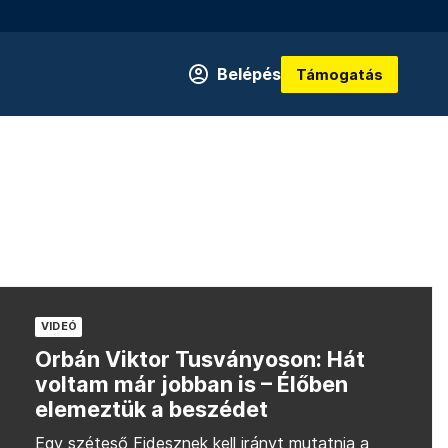
Belépés
Támogatás
VIDEÓ
Orbán Viktor Tusványoson: Hát
voltam már jobban is – Élőben
elemeztük a beszédet
Egy széteső Fidesznek kell irányt mutatnia a