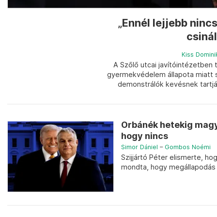
„Ennél lejjebb ninc
csinál
Kiss Domini
A Szőlő utcai javítóintézetben
gyermekvédelem állapota miatt s
demonstrálók kevésnek tartják
Orbánék hetekig magy
hogy nincs
Simor Dániel
–
Gombos Noémi
Szijjártó Péter elismerte, h
mondta, hogy megállapodás 