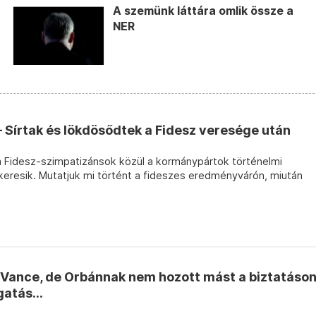
A szemünk láttára omlik össze a
NER
– Sírtak és lökdösődtek a Fidesz veresége után
a Fidesz-szimpatizánsok közül a kormánypártok történelmi
eresik. Mutatjuk mi történt a fideszes eredményvárón, miután
Vance, de Orbánnak nem hozott mást a biztatáso
gatás...