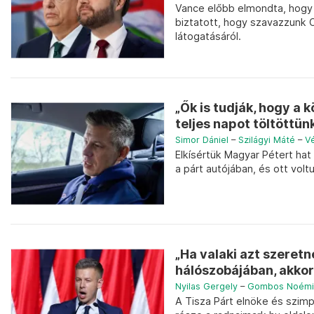
Vance előbb elmondta, hogy 
biztatott, hogy szavazzunk 
látogatásáról.
„Ők is tudják, hogy a
teljes napot töltöttünk
Simor Dániel
–
Szilágyi Máté
–
V
Elkísértük Magyar Pétert ha
a párt autójában, és ott volt
„Ha valaki azt szeret
hálószobájában, akkor
Nyilas Gergely
–
Gombos Noémi
A Tisza Párt elnöke és szim