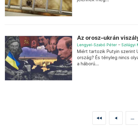
Az orosz–ukrán viszál
Lengyel-Szabó Péter
–
Szilágyi
Miért tartozik Putyin szeri
ország? És tényleg nincs oly
a háború...
...
◄◄
◄