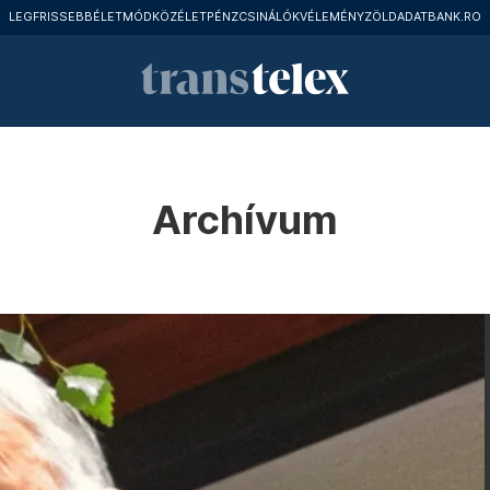
LEGFRISSEBB
ÉLETMÓD
KÖZÉLET
PÉNZCSINÁLÓK
VÉLEMÉNY
ZÖLD
ADATBANK.RO
Archívum