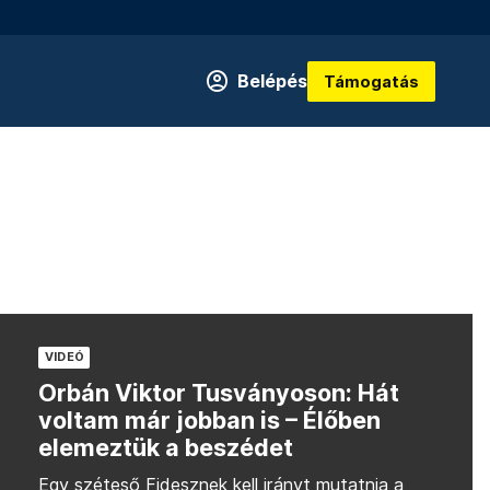
Belépés
Támogatás
VIDEÓ
Orbán Viktor Tusványoson: Hát
voltam már jobban is – Élőben
elemeztük a beszédet
Egy széteső Fidesznek kell irányt mutatnia a