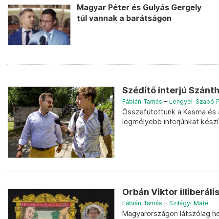
Magyar Péter és Gulyás Gergely
túl vannak a barátságon
Szédítő interjú Szánth
Fábián Tamás
–
Lengyel-Szabó 
Összefutottunk a Kesma és a
legmélyebb interjúnkat készí
Orbán Viktor illiberáli
Fábián Tamás
–
Szilágyi Máté
Magyarországon látszólag he