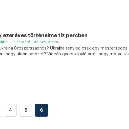
y ezeréves történelme tíz percben
 Máté
–
Fillér Máté
–
Kolozsi Ádám
nt Ukrajna Oroszországhoz? Ukrajna tényleg csak egy mesterséges
an, hogy ukrán nemzet? Videós gyorstalpaló arról, hogy mik volta
4
5
6