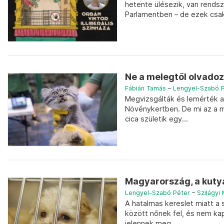
hetente ülésezik, van rendsz
Parlamentben – de ezek csak
Ne a melegtől olvadoz
Fábián Tamás
–
Lengyel-Szabó 
Megvizsgálták és lemérték a 
Növénykertben. De mi az a ma
cica születik egy...
Magyarország, a kut
Lengyel-Szabó Péter
–
Szilágyi
A hatalmas kereslet miatt a 
között nőnek fel, és nem kap
jelennek meg...