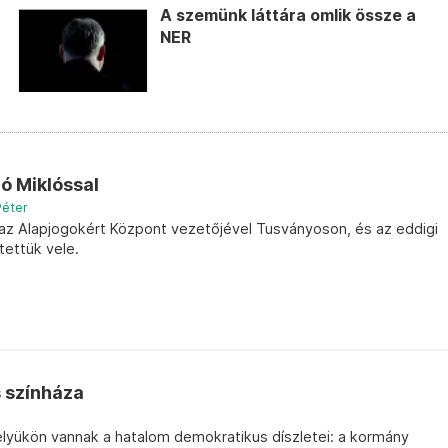
A szemünk láttára omlik össze a
NER
ó Miklóssal
Péter
z Alapjogokért Központ vezetőjével Tusványoson, és az eddigi
tettük vele.
s színháza
lyükön vannak a hatalom demokratikus díszletei: a kormány