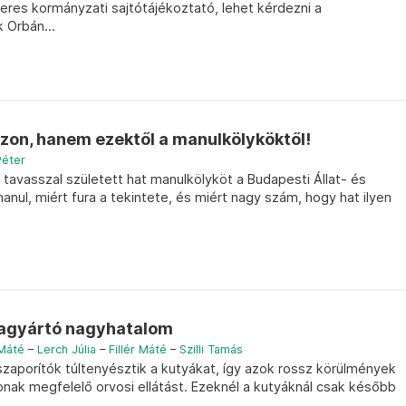
eres kormányzati sajtótájékoztató, lehet kérdezni a
 Orbán...
zon, hanem ezektől a manulkölyköktől!
Péter
tavasszal született hat manulkölyköt a Budapesti Állat- és
nul, miért fura a tekintete, és miért nagy szám, hogy hat ilyen
yagyártó nagyhatalom
 Máté
–
Lerch Júlia
–
Fillér Máté
–
Szilli Tamás
szaporítók túltenyésztik a kutyákat, így azok rossz körülmények
nak megfelelő orvosi ellátást. Ezeknél a kutyáknál csak később