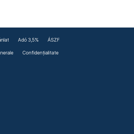
nlat
Adó 3,5%
ÁSZF
enerale
Confidențialitate