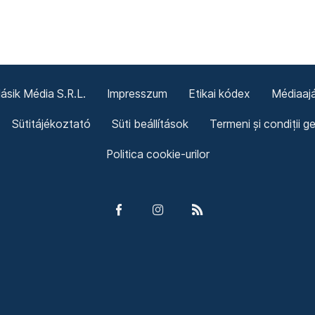
sik Média S.R.L.
Impresszum
Etikai kódex
Médiaajá
Sütitájékoztató
Süti beállítások
Termeni și condiții g
Politica cookie-urilor