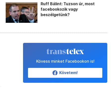
Ruff Bálint: Tuzson úr, most
facebookozik vagy
beszélgetünk?
Kövess minket Facebookon is!
Követem!