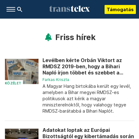
Támogatás
Friss hírek
Levélben kérte Orbán Viktort az
RMDSZ 2019-ben, hogy a Bihari
Napló írjon többet és szebbet a...
Farkas Kriszta
KÖZÉLET
A Magyar Hang birtokába került egy levél,
amelyben a Bihar megyei RMDSZ-es
politikusok azt kérik a magyar
miniszterelnöktől, hogy valahogy tegye
RMDSZ-barátabbá a Bihari Naplót.
Adatokat loptak az Európai
Bizottságtól egy kibertámadás során