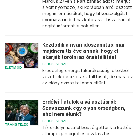
Március 27-én a Partizánnak adott interjút
a volt nyomozó, aki korábban arról osztott
meg információkat, hogy titkosszolgálati
nyomásra indult házkutatás a Tisza Pártot
segítő informatikusok ellen...
Kezdődik a nyári időszámítás, már
majdnem tíz éve annak, hogy el
akarják törölni az óraátállítást
Farkas Kriszta
ÉLETMÓD
Eredetileg energiatakarékossági okokból
vezették be az órák átállítását, de mára ez
az előny szinte teljesen eltűnt.
Erdélyi fiatalok a választásról:
Szavazzunk egy olyan országban,
ahol nem élünk?
Farkas Kriszta
TRANSTELEX
Tíz erdélyi fiatallal beszélgettünk a kettős
állampolgárságról és a választási