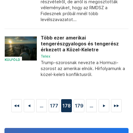
részvételről, de arról is megosztották
véleményüket, hogy az RMDSZ a
Fidesznek próbál minél több
levélszavazatot...
Több ezer amerikai
tengerészgyalogos és tengerész
érkezett a Közel-Keletre
Telex
KÜLFÖLD
Trump-szorosnak nevezte a Hormuzi-
szorost az amerikai elnök. Hírfolyamunk a
közel-keleti konfliktusról.
...
177
178
179
...
◄◄
◄
►
►►