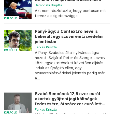
Barnóczki Brigitta
Azt nem részletezte, hogy pontosan mit
tervez a szigetországgal.
KÜLFÖLD
Panyi-ügy: a Context.ro neve is
bekerült egy szuverenitásvédelmi
jelentésbe
Farkas Kriszta
KÖZÉLET
A Panyi Szabolcs által nyilvánosságra
hozott, Szijjártó Péter és Szergej Lavrov
közti egyeztetéseket követően eljárás
indult az újságíró ellen, egy
szuverenitásvédelmi jelentés pedig már
a...
Szabó Bencének 12,5 ezer eurót
akartak gyűjteni jogi költségek
fedezésére, ötszázezer euró lett...
Farkas Kriszta
KÜLFÖLD