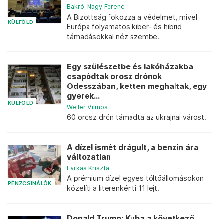
Bakró-Nagy Ferenc
A Bizottság fokozza a védelmet, mivel
KÜLFÖLD
Európa folyamatos kiber- és hibrid
támadásokkal néz szembe.
Egy szülészetbe és lakóházakba
csapódtak orosz drónok
Odesszában, ketten meghaltak, egy
gyerek...
KÜLFÖLD
Weiler Vilmos
60 orosz drón támadta az ukrajnai várost.
A dízel ismét drágult, a benzin ára
változatlan
Farkas Kriszta
A prémium dízel egyes töltőállomásokon
PÉNZCSINÁLÓK
közelíti a literenkénti 11 lejt.
Donald Trump: Kuba a következő