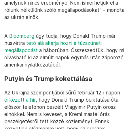
amelynek nincs eredménye. Nem ismerhetjük el a
rólunk nélkülünk szóló megállapodásokat” – mondta
az ukrán elnök.
A
Bloomberg
úgy tudja, hogy Donald Trump már
húsvétra
tető alá akarja hozni a tűzszüneti
megállapodást
a háborúban. Összeszedtük, hogy mi
olvasható ki az elmúlt napok egymás után záporozó
amerikai nyilatkozatából.
Putyin és Trump kokettálása
Az Ukrajna szempontjából sűrű február 12-i napon
érkezett a hír
, hogy Donald Trump beiktatása óta
először telefonon beszélt Vlagyimir Putyin orosz
elnökkel. Nem is keveset, a Kreml másfél órás
beszélgetésről tett közzé közleményt. Ennek
közvetlen előzménye volt, hogy az oroszok