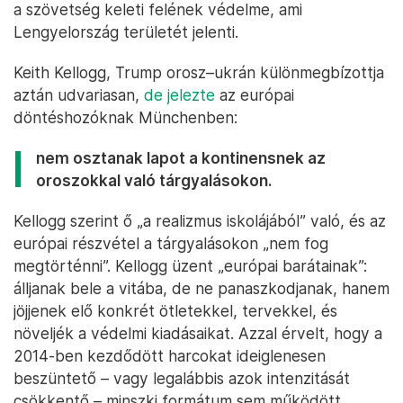
a szövetség keleti felének védelme, ami
Lengyelország területét jelenti.
Keith Kellogg, Trump orosz–ukrán különmegbízottja
aztán udvariasan,
de jelezte
az európai
döntéshozóknak Münchenben:
nem osztanak lapot a kontinensnek az
oroszokkal való tárgyalásokon.
Kellogg szerint ő „a realizmus iskolájából” való, és az
európai részvétel a tárgyalásokon „nem fog
megtörténni”. Kellogg üzent „európai barátainak”:
álljanak bele a vitába, de ne panaszkodjanak, hanem
jöjjenek elő konkrét ötletekkel, tervekkel, és
növeljék a védelmi kiadásaikat. Azzal érvelt, hogy a
2014-ben kezdődött harcokat ideiglenesen
beszüntető – vagy legalábbis azok intenzitását
csökkentő – minszki formátum sem működött,