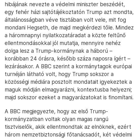
hibájának nevezte a védelmi miniszter beszédét,
egy fehér házi sajtótájékoztatón Trump azt mondta,
általánosságban véve tisztában volt vele, mit fog
mondani Hegseth, de majd megkérdezi tőle. Mindez
a háromnapnyi nyilatkozatáradat a közte feltűnő
ellentmondásokkal jól mutatja, mennyire nehéz
dolga lesz a Trump-kormánynak a háború –
korábban 24 órásra, később száza naposra ígért –
lezárásakor. A BBC szerint a kormánytagok európai
turnéján látható volt, hogy Trump sokszor a
közösségi médiára posztolt mondatait igyekeztek a
maguk módján elmagyarázni, kontextusba helyezni;
majd sokszor ezeket a magyarázatokat is finomítani.
A BBC megjegyezte, hogy az első Trump-
kormányzatban voltak olyan magas rangú
tisztviselők, akik ellentmondtak az elnöknek, ezért
három nemzetbiztonsági főtanácsadót, két védelmi