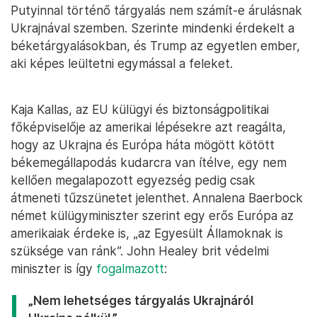
Putyinnal történő tárgyalás nem számít-e árulásnak
Ukrajnával szemben. Szerinte mindenki érdekelt a
béketárgyalásokban, és Trump az egyetlen ember,
aki képes leültetni egymással a feleket.
Kaja Kallas, az EU külügyi és biztonságpolitikai
főképviselője az amerikai lépésekre azt reagálta,
hogy az Ukrajna és Európa háta mögött kötött
békemegállapodás kudarcra van ítélve, egy nem
kellően megalapozott egyezség pedig csak
átmeneti tűzszünetet jelenthet. Annalena Baerbock
német külügyminiszter szerint egy erős Európa az
amerikaiak érdeke is, „az Egyesült Államoknak is
szüksége van ránk”. John Healey brit védelmi
miniszter is így
fogalmazott
:
„Nem lehetséges tárgyalás Ukrajnáról