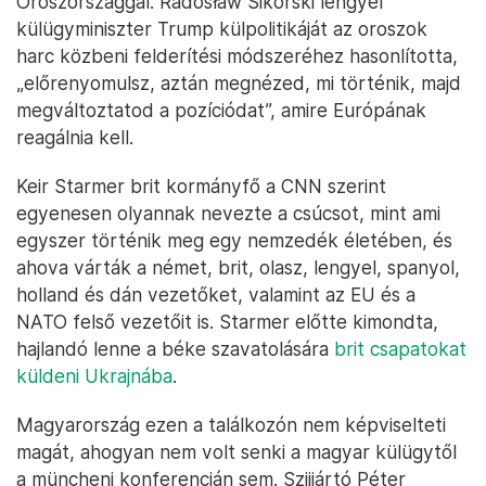
Oroszországgal. Radosław Sikorski lengyel
külügyminiszter Trump külpolitikáját az oroszok
harc közbeni felderítési módszeréhez hasonlította,
„előrenyomulsz, aztán megnézed, mi történik, majd
megváltoztatod a pozíciódat”, amire Európának
reagálnia kell.
Keir Starmer brit kormányfő a CNN szerint
egyenesen olyannak nevezte a csúcsot, mint ami
egyszer történik meg egy nemzedék életében, és
ahova várták a német, brit, olasz, lengyel, spanyol,
holland és dán vezetőket, valamint az EU és a
NATO felső vezetőit is. Starmer előtte kimondta,
hajlandó lenne a béke szavatolására
brit csapatokat
küldeni Ukrajnába
.
Magyarország ezen a találkozón nem képviselteti
magát, ahogyan nem volt senki a magyar külügytől
a müncheni konferencián sem. Szijjártó Péter