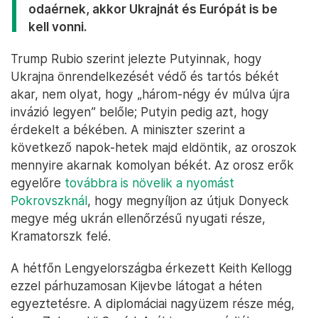
odaérnek, akkor Ukrajnát és Európát is be
kell vonni.
Trump Rubio szerint jelezte Putyinnak, hogy
Ukrajna önrendelkezését védő és tartós békét
akar, nem olyat, hogy „három-négy év múlva újra
invázió legyen” belőle; Putyin pedig azt, hogy
érdekelt a békében. A miniszter szerint a
következő napok-hetek majd eldöntik, az oroszok
mennyire akarnak komolyan békét. Az orosz erők
egyelőre
továbbra is növelik a nyomást
Pokrovszknál
, hogy megnyíljon az útjuk Donyeck
megye még ukrán ellenőrzésű nyugati része,
Kramatorszk felé.
A hétfőn Lengyelországba érkezett Keith Kellogg
ezzel párhuzamosan Kijevbe látogat a héten
egyeztetésre. A diplomáciai nagyüzem része még,