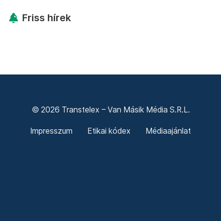
Friss hírek
© 2026 Transtelex – Van Másik Média S.R.L.
Impresszum
Etikai kódex
Médiaajánlat
Adó 3,5%
ÁSZF
Adatkezelési tájékoztató
Sütitájékoztató
Süti beállítások
Termeni și condiții generale
Confidențialitate
Politica cookie-urilor