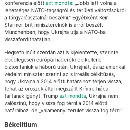
konferencia előtt
azt mondta
: „Jobb lett volna a
lehetséges NATO-tagságról és területi változásokról
a tárgyalóasztalnál beszélni.” Egyébként Keir
Starmer brit miniszterelnök is arról beszélt
Münchenben, hogy Ukrajna útja a NATO-ba
visszafordíthatatlan.
Hegseth múlt szerdán azt is kijelentette, szerinte
elsődlegesen európai haderőknek kellene
biztosítaniuk a háború utáni Ukrajnát, és az amerikai
védelmi miniszter szerint az is irreális célkitűzés,
hogy Ukrajna a 2014 előtti határaihoz térjen vissza,
tehát az oroszok által megszállt Krímre hiába
tartanak igényt. Trump
azt mondta
, Ukrajna nem
valószínű, hogy vissza fog térni a 2014 előtti
határaihoz, de „valamennyi terület vissza fog térni”.
Békelítium