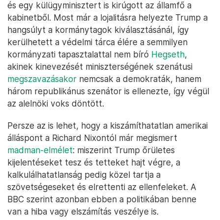
és egy külügyminisztert is kirúgott az államfő a
kabinetből. Most már a lojalitásra helyezte Trump a
hangsúlyt a kormánytagok kiválasztásánál, így
kerülhetett a védelmi tárca élére a semmilyen
kormányzati tapasztalattal nem bíró
Hegseth
,
akinek kinevezését miniszterségének szenátusi
megszavazásakor
nemcsak a demokraták, hanem
három republikánus szenátor is ellenezte, így végül
az alelnöki voks döntött.
Persze az is lehet, hogy a kiszámíthatatlan amerikai
álláspont a Richard Nixontól már megismert
madman-elmélet
: miszerint Trump őrületes
kijelentéseket tesz és tetteket hajt végre, a
kalkulálhatatlanság pedig közel tartja a
szövetségeseket és elrettenti az ellenfeleket. A
BBC szerint azonban ebben a politikában benne
van a hiba vagy elszámítás veszélye is.