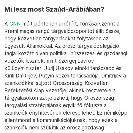
Mi lesz most Szaúd-Arábiában?
A
CNN
múlt pénteken arról írt, forrásai szerint a
Kreml magas rangú tárgyalócsoportot állít össze,
hogy közvetlen tárgyalásokat folytasson az
Egyesült Államokkal. Az orosz tárgyalódelegáció
tagjai között olyan politikai, hírszerzési és gazdasági
vezetők lesznek, mint Szergej Lavrov
külügyminiszter, Jurij Usakov elnöki tanácsadó és
Kirill Dmitrijev, Putyin közeli tanácsadója. Dmitrijev a
szankciókkal sújtott Oroszországi Közvetlen
Befektetési Alap vezetője, akinek részvétele a
tárgyalásokon azt jelezheti, hogy Oroszország
tárgyalási stratégiájának egyik fő fókusza a
szankciók enyhítésének elérése lehet. Ez némiképp
ellentmond a kommunikációjuknak, hogy ezek a
szankciók nem szűkítik az orosz gazdaság