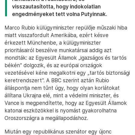
visszautasította, hogy indokolatlan
engedményeket tett volna Putyinnak.
Marco Rubio külügyminiszter repülője műszaki hiba
miatt visszafordult Amerikába, ezért késve
érkezett Münchenbe, a külügyminiszter
prioritásairól beszélve munkatársai addig azt
mondták: az Egyesült Államok „igazságos és tartós
békén” dolgozik, és az európai országok
vezetésével kéne megalkotni egy „tartós biztonsági
keretrendszert”. A BBC szerint aztán Rubio
álláspontja nem tűnt úgy, hogy olyan korlátokat
állítana Ukrajna elé, mint a védelmi miniszter, és
Vance is megpendítette, hogy az Egyesült Államok
katonai eszközökkel is nyomást gyakorolhatna
Oroszországra a megállapodáshoz.
Miután egy republikánus szenátor egy újonc