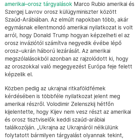
amerikai–orosz tárgyalások
Marco Rubio amerikai és
Szergej Lavrov orosz külügyminiszter között
Szaúd-Arábiában. Az elmúlt napokban több, akár
egymásnak ellentmondó amerikai nyilatkozat is volt
arról, hogy Donald Trump hogyan képzelheti el az
orosz inváziótól számítva negyedik évébe lépő
orosz–ukrán háború lezárását. Az amerikai
megszólalásokból azonban az rajzolódott ki, hogy
az oroszokkal való megegyezést Európa feje felett
képzelik el.
Közben pedig az ukrajnai ritkaföldfémek
kérdésében is többféle nyilatkozat jelent meg
amerikai részről. Volodimir Zelenszkij hétfőn
kijelentette, hogy Kijev nem vesz részt az amerikai
és orosz tisztviselők keddi szaúd-arábiai
találkozóján. „Ukrajna az Ukrajnáról nélkülünk
folytatott bármilyen tárgyalást olyannak tekint,