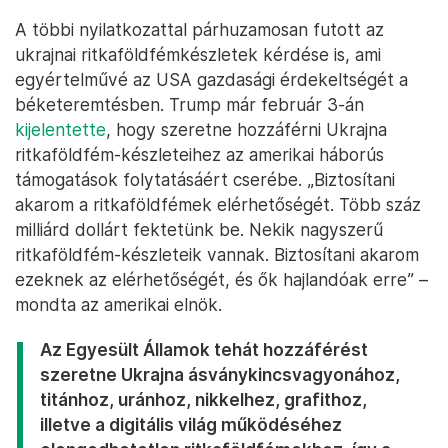
A többi nyilatkozattal párhuzamosan futott az
ukrajnai ritkaföldfémkészletek kérdése is, ami
egyértelművé az USA gazdasági érdekeltségét a
béketeremtésben. Trump már február 3-án
kijelentette
, hogy szeretne hozzáférni Ukrajna
ritkaföldfém-készleteihez az amerikai háborús
támogatások folytatásáért cserébe. „Biztosítani
akarom a ritkaföldfémek elérhetőségét. Több száz
milliárd dollárt fektetünk be. Nekik nagyszerű
ritkaföldfém-készleteik vannak. Biztosítani akarom
ezeknek az elérhetőségét, és ők hajlandóak erre” –
mondta az amerikai elnök.
Az Egyesült Államok tehát hozzáférést
szeretne Ukrajna ásványkincsvagyonához,
titánhoz, uránhoz, nikkelhez, grafithoz,
illetve a digitális világ működéséhez