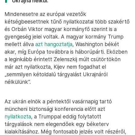
Ukrajna nélkül.”
Mindenesetre az európai vezetők
kétségbeesettnek tűnő nyilatkozatai több szakértő
és Orbán Viktor magyar kormányfő szerint is a
gyengeség jelei voltak. A magyar kormány Trump
mellett állva
azt hangoztatja
, Washington békét
akar, míg Európa továbbra is háborúpárti. Eközben
a leginkább érintett Zelenszkij múlt csütörtökön
már azt nyilatkozta, Kijev nem fogadhat el
„semmilyen kétoldalú tárgyalást Ukrajnáról
nélkülünk”.
Az ukrán elnök a péntektől vasárnapig tartó
müncheni biztonsági konferencia előtt azt
nyilatkozta
, a Trumppal eddig folytatott
tárgyalások nem elegendőek egy béketerv
kialakításához. Még fontosabb jelzés volt részéről,