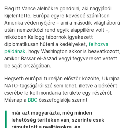
Elég itt Vance alelnökre gondolni, aki nagyjából
kijelentette, Európa egyre kevésbé számítson
Amerika védernyőjére – ami a második világháború
utáni nemzetközi rend egyik alappillére volt –,
miközben Kellogg tábornok igyekezett
diplomatikusan hűteni a kedélyeket,
felhozva
példának
, hogy Washington akkor is beavatkozott,
amikor Bassar el-Aszad vegyi fegyvereket vetett
be saját országában.
Hegseth európai turnéján először közölte, Ukrajna
NATO-tagságáról szó sem lehet, illetve a békéért
cserébe le kell mondania területe egy részéről.
Másnap a
BBC
összefoglalója szerint
már azt magyarázta, még minden
lehetőség terítéken van, szerinte csak
rámutatott a realitásokra, és