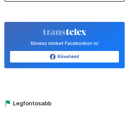
Kövess minket Facebookon is!
Követem!
Legfontosabb