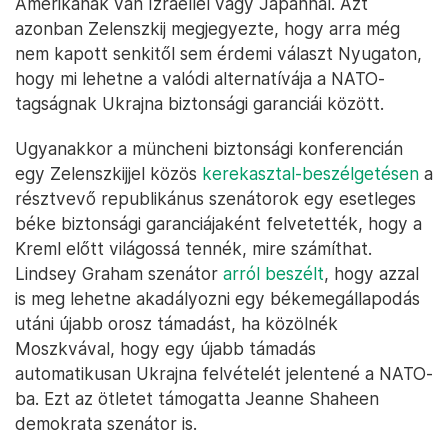
Amerikának van Izraellel vagy Japánnal. Azt
azonban Zelenszkij megjegyezte, hogy arra még
nem kapott senkitől sem érdemi választ Nyugaton,
hogy mi lehetne a valódi alternatívája a NATO-
tagságnak Ukrajna biztonsági garanciái között.
Ugyanakkor a müncheni biztonsági konferencián
egy Zelenszkijjel közös
kerekasztal-beszélgetésen
a
résztvevő republikánus szenátorok egy esetleges
béke biztonsági garanciájaként felvetették, hogy a
Kreml előtt világossá tennék, mire számíthat.
Lindsey Graham szenátor
arról beszélt
, hogy azzal
is meg lehetne akadályozni egy békemegállapodás
utáni újabb orosz támadást, ha közölnék
Moszkvával, hogy egy újabb támadás
automatikusan Ukrajna felvételét jelentené a NATO-
ba. Ezt az ötletet támogatta Jeanne Shaheen
demokrata szenátor is.