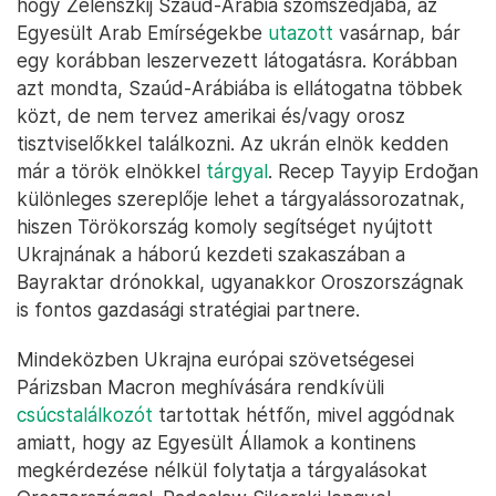
hogy Zelenszkij Szaúd-Arábia szomszédjába, az
Egyesült Arab Emírségekbe
utazott
vasárnap, bár
egy korábban leszervezett látogatásra. Korábban
azt mondta, Szaúd-Arábiába is ellátogatna többek
közt, de nem tervez amerikai és/vagy orosz
tisztviselőkkel találkozni. Az ukrán elnök kedden
már a török elnökkel
tárgyal
. Recep Tayyip Erdoğan
különleges szereplője lehet a tárgyalássorozatnak,
hiszen Törökország komoly segítséget nyújtott
Ukrajnának a háború kezdeti szakaszában a
Bayraktar drónokkal, ugyanakkor Oroszországnak
is fontos gazdasági stratégiai partnere.
Mindeközben Ukrajna európai szövetségesei
Párizsban Macron meghívására rendkívüli
csúcstalálkozót
tartottak hétfőn, mivel aggódnak
amiatt, hogy az Egyesült Államok a kontinens
megkérdezése nélkül folytatja a tárgyalásokat