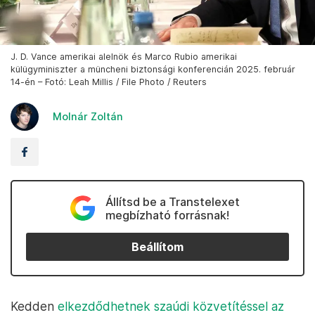
J. D. Vance amerikai alelnök és Marco Rubio amerikai
külügyminiszter a müncheni biztonsági konferencián 2025. február
14-én – Fotó: Leah Millis / File Photo / Reuters
Molnár Zoltán
Állítsd be a Transtelexet
megbízható forrásnak!
Beállítom
Kedden
elkezdődhetnek szaúdi közvetítéssel az