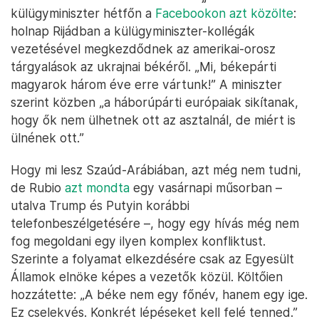
külügyminiszter hétfőn a
Facebookon azt közölte
:
holnap Rijádban a külügyminiszter-kollégák
vezetésével megkezdődnek az amerikai-orosz
tárgyalások az ukrajnai békéről. „Mi, békepárti
magyarok három éve erre vártunk!” A miniszter
szerint közben „a háborúpárti európaiak sikítanak,
hogy ők nem ülhetnek ott az asztalnál, de miért is
ülnének ott.”
Hogy mi lesz Szaúd-Arábiában, azt még nem tudni,
de Rubio
azt mondta
egy vasárnapi műsorban –
utalva Trump és Putyin korábbi
telefonbeszélgetésére –, hogy egy hívás még nem
fog megoldani egy ilyen komplex konfliktust.
Szerinte a folyamat elkezdésére csak az Egyesült
Államok elnöke képes a vezetők közül. Költőien
hozzátette: „A béke nem egy főnév, hanem egy ige.
Ez cselekvés. Konkrét lépéseket kell felé tenned.”