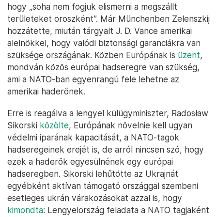
hogy „soha nem fogjuk elismerni a megszállt
területeket oroszként”. Már Münchenben Zelenszkij
hozzátette, miután tárgyalt J. D. Vance amerikai
alelnökkel, hogy valódi biztonsági garanciákra van
szüksége országának. Közben Európának is
üzent
,
mondván közös európai hadseregre van szükség,
ami a NATO-ban egyenrangú fele lehetne az
amerikai haderőnek.
Erre is reagálva a lengyel külügyminiszter, Radosław
Sikorski
közölte
, Európának növelnie kell ugyan
védelmi iparának kapacitását, a NATO-tagok
hadseregeinek erejét is, de arról nincsen szó, hogy
ezek a haderők egyesülnének egy európai
hadseregben. Sikorski lehűtötte az Ukrajnát
egyébként aktívan támogató országgal szembeni
esetleges ukrán várakozásokat azzal is, hogy
kimondta
: Lengyelország feladata a NATO tagjaként