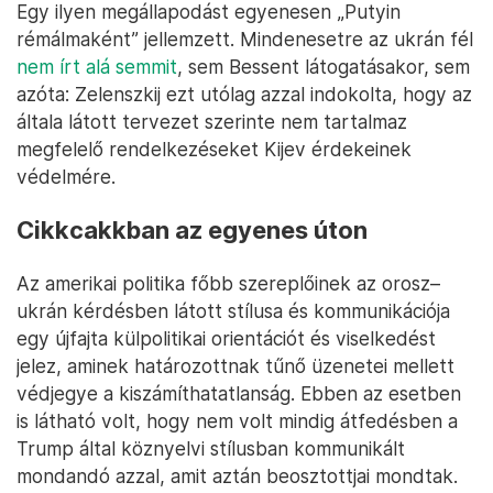
Egy ilyen megállapodást egyenesen „Putyin
rémálmaként” jellemzett. Mindenesetre az ukrán fél
nem írt alá semmit
, sem Bessent látogatásakor, sem
azóta: Zelenszkij ezt utólag azzal indokolta, hogy az
általa látott tervezet szerinte nem tartalmaz
megfelelő rendelkezéseket Kijev érdekeinek
védelmére.
Cikkcakkban az egyenes úton
Az amerikai politika főbb szereplőinek az orosz–
ukrán kérdésben látott stílusa és kommunikációja
egy újfajta külpolitikai orientációt és viselkedést
jelez, aminek határozottnak tűnő üzenetei mellett
védjegye a kiszámíthatatlanság. Ebben az esetben
is látható volt, hogy nem volt mindig átfedésben a
Trump által köznyelvi stílusban kommunikált
mondandó azzal, amit aztán beosztottjai mondtak.