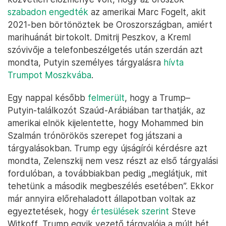
szabadon engedték
az amerikai Marc Fogelt, akit
2021-ben börtönöztek be Oroszországban, amiért
marihuánát birtokolt. Dmitrij Peszkov, a Kreml
szóvivője a telefonbeszélgetés után szerdán azt
mondta, Putyin személyes tárgyalásra
hívta
Trumpot Moszkvába
.
Egy nappal később
felmerült
, hogy a Trump–
Putyin-találkozót Szaúd-Arábiában tarthatják, az
amerikai elnök kijelentette, hogy Mohammed bin
Szalmán trónörökös szerepet fog játszani a
tárgyalásokban. Trump egy újságírói kérdésre azt
mondta, Zelenszkij nem vesz részt az első tárgyalási
fordulóban, a továbbiakban pedig „meglátjuk, mit
tehetünk a második megbeszélés esetében”. Ekkor
már annyira előrehaladott állapotban voltak az
egyeztetések, hogy
értesülések szerint
Steve
Witkoff, Trump egyik vezető tárgyalója a múlt hét