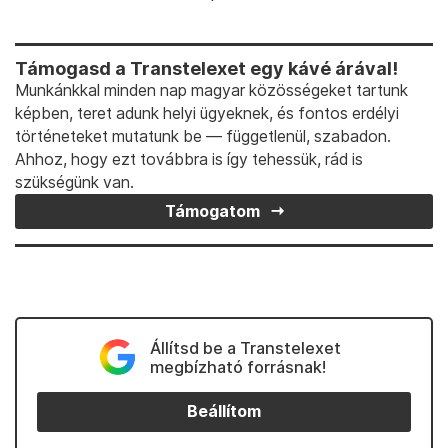
Támogasd a Transtelexet egy kávé árával!
Munkánkkal minden nap magyar közösségeket tartunk
képben, teret adunk helyi ügyeknek, és fontos erdélyi
történeteket mutatunk be — függetlenül, szabadon.
Ahhoz, hogy ezt továbbra is így tehessük, rád is
szükségünk van.
Támogatom
Állítsd be a Transtelexet
megbízható forrásnak!
Beállítom