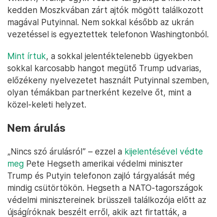
kedden Moszkvában zárt ajtók mögött találkozott
magával Putyinnal. Nem sokkal később az ukrán
vezetéssel is egyeztettek telefonon Washingtonból.
Mint írtuk
, a sokkal jelentéktelenebb ügyekben
sokkal karcosabb hangot megütő Trump udvarias,
előzékeny nyelvezetet használt Putyinnal szemben,
olyan témákban partnerként kezelve őt, mint a
közel-keleti helyzet.
Nem árulás
„Nincs szó árulásról” – ezzel a
kijelentésével védte
meg
Pete Hegseth amerikai védelmi miniszter
Trump és Putyin telefonon zajló tárgyalását még
mindig csütörtökön. Hegseth a NATO-tagországok
védelmi minisztereinek brüsszeli találkozója előtt az
újságíróknak beszélt erről, akik azt firtatták, a