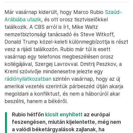
Már vasárnap kiderült, hogy Marco Rubio
Szaúd-
Arábiába utazik
, és ott orosz tisztviselőkkel
találkozik. A CBS arról is írt, Mike Waltz
nemzetbiztonsági tanácsadó és Steve Witkoff,
Donald Trump közel-keleti különmegbízottja is részt
vesz a rijádi találkozón. Rubio már túl is esett
vasárnap egy telefonos megbeszélésen orosz
kollégájával, Szergej Lavrovval. Dmitrij Peszkov, a
Kreml szóvivője mindenesetre jelezte egy
rádiónyilatkozatban
szintén vasárnap, hogy az új
amerikai vezetés szerintük párbeszéd útján akarja
megoldani a konfliktust, és nem a háborúról akar
beszélni, hanem a békéről.
Rubio hétfőn
kicsit enyhített
az európai
feszengésen, miután kijelentette, még nem
a valódi béketárgyalások zajlanak, ha