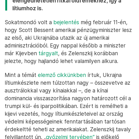
elengedhetetlen ritkaföldfémekhez, így a
lítiumhoz is.
Sokatmondó volt a
bejelentés
még február 11-én,
hogy Scott Bessent amerikai pénzügyminiszter lesz
az első, aki Ukrajnába utazik az új amerikai
adminisztrációból. Egy nappal később a miniszter
már Kijevben
tárgyalt
, és Zelenszkij korábban
jelezte, hogy hajlandó lehet valamilyen alkura.
Mint a témát
elemző cikkünkben
írtuk, Ukrajna
lítiumkészlete nem túlzottan nagy – összevetve az
ausztrálokkal vagy kínaiakkal –, de a kínai
dominancia visszaszorítása nagyon határozott cél a
trumpi kül- és iparpolitikában. Ezért is remélheti a
kijevi vezetés, hogy lítiumkészleteivel az ország
védelmi képességeinek fenntartásában tartósan
érdekeltté teheti az amerikaiakat. Zelenszkij tavaly
felvillantott ún. „
győzelmi tervében”
is előkelő