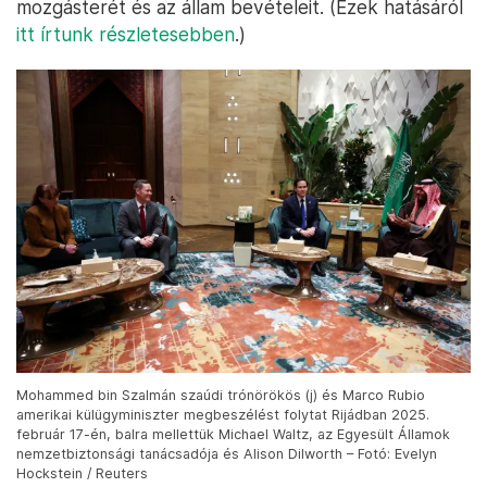
mozgásterét és az állam bevételeit. (Ezek hatásáról
itt írtunk részletesebben
.)
Mohammed bin Szalmán szaúdi trónörökös (j) és Marco Rubio
amerikai külügyminiszter megbeszélést folytat Rijádban 2025.
február 17-én, balra mellettük Michael Waltz, az Egyesült Államok
nemzetbiztonsági tanácsadója és Alison Dilworth – Fotó: Evelyn
Hockstein / Reuters