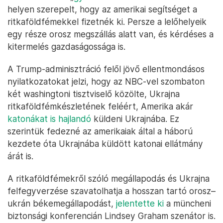
helyen szerepelt, hogy az amerikai segítséget a
ritkaföldfémekkel fizetnék ki. Persze a lelőhelyeik
egy része orosz megszállás alatt van, és kérdéses a
kitermelés gazdaságossága is.
A Trump-adminisztráció felől jövő ellentmondásos
nyilatkozatokat jelzi, hogy az NBC-vel szombaton
két washingtoni tisztviselő közölte, Ukrajna
ritkaföldfémkészletének feléért, Amerika akár
katonákat is hajlandó
küldeni Ukrajnába. Ez
szerintük fedezné az amerikaiak által a háború
kezdete óta Ukrajnába küldött katonai ellátmány
árát is.
A ritkaföldfémekről szóló megállapodás és Ukrajna
felfegyverzése szavatolhatja a hosszan tartó orosz–
ukrán békemegállapodást,
jelentette ki
a müncheni
biztonsági konferencián Lindsey Graham szenátor is.