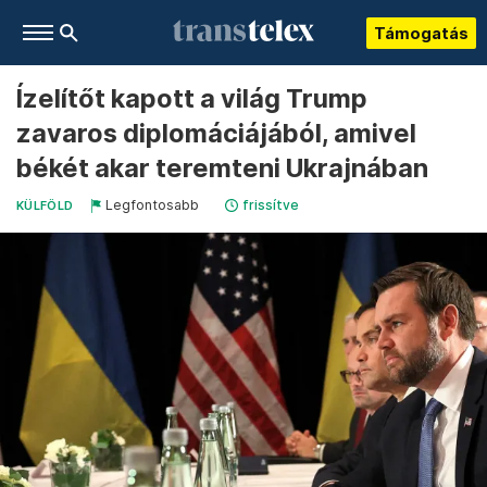
Támogatás
Ízelítőt kapott a világ Trump
zavaros diplomáciájából, amivel
békét akar teremteni Ukrajnában
Legfontosabb
frissítve
KÜLFÖLD