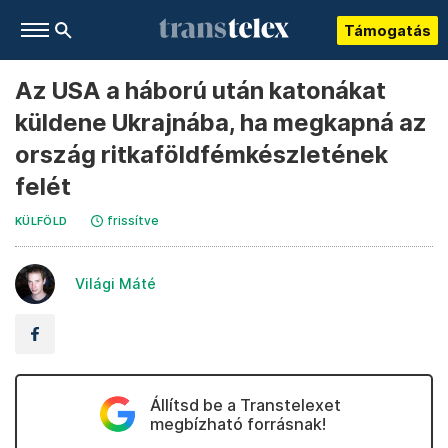
Támogatás
Az USA a háború után katonákat
küldene Ukrajnába, ha megkapná az
ország ritkaföldfémkészletének
felét
frissítve
KÜLFÖLD
Világi Máté
Állítsd be a Transtelexet
megbízható forrásnak!