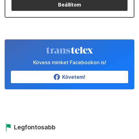
Beállítom
Kövess minket Facebookon is!
Követem!
Legfontosabb