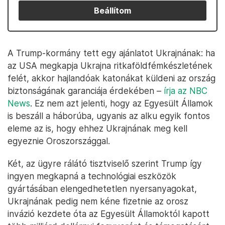
Beállítom
A Trump-kormány tett egy ajánlatot Ukrajnának: ha
az USA megkapja Ukrajna ritkaföldfémkészletének
felét, akkor hajlandóak katonákat küldeni az ország
biztonságának garanciája érdekében –
írja az NBC
News
. Ez nem azt jelenti, hogy az Egyesült Államok
is beszáll a háborúba, ugyanis az alku egyik fontos
eleme az is, hogy ehhez Ukrajnának meg kell
egyeznie Oroszországgal.
Két, az ügyre rálátó tisztviselő szerint Trump így
ingyen megkapná a technológiai eszközök
gyártásában elengedhetetlen nyersanyagokat,
Ukrajnának pedig nem kéne fizetnie az orosz
invázió kezdete óta az Egyesült Államoktól kapott