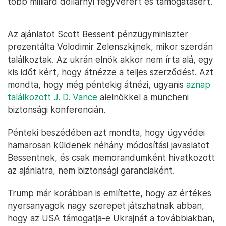
több milliárd dollárnyi fegyverért és támogatásért.
Az ajánlatot Scott Bessent pénzügyminiszter
prezentálta Volodimir Zelenszkijnek, mikor szerdán
találkoztak. Az ukrán elnök akkor nem írta alá, egy
kis időt kért, hogy átnézze a teljes szerződést. Azt
mondta, hogy még péntekig átnézi, ugyanis
aznap
találkozott J. D. Vance
alelnökkel a müncheni
biztonsági konferencián.
Pénteki beszédében azt mondta, hogy ügyvédei
hamarosan küldenek néhány módosítási javaslatot
Bessentnek, és csak memorandumként hivatkozott
az ajánlatra, nem biztonsági garanciaként.
Trump már korábban is említette, hogy az értékes
nyersanyagok nagy szerepet játszhatnak abban,
hogy az USA támogatja-e Ukrajnát a továbbiakban,