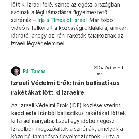
lőtt ki Izrael felé, szinte az egész országban
szólnak a légi támadásra figyelmeztető
szirénák –
írja a Times of Israel
. Már több
videó is felkerült a közösségi oldalakra, amiken
látható, ahogy az iráni rakéták találkoznak az
izraeli légvédelemmel.
2024. October 1. –
Pál Tamás
19:52
Izraeli Védelmi Erők: Irán ballisztikus
rakétákat lőtt ki Izraelre
Az Izraeli Védelmi Erők (IDF) közlése szerint
kedd este Iránból ballisztikus rakétákat lőttek
ki Izrael irányába. Ezzel egy időben egész
Izraelben megszólaltak a szirénák, amelyek a
közelgő támadásra figyelmeztetnek – írta a