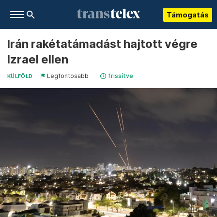
Támogatás
Irán rakétatámadást hajtott végre
Izrael ellen
Legfontosabb
frissítve
KÜLFÖLD