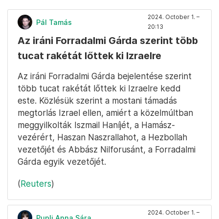
2024. October 1. –
Pál Tamás
20:13
Az iráni Forradalmi Gárda szerint több
tucat rakétát lőttek ki Izraelre
Az iráni Forradalmi Gárda bejelentése szerint
több tucat rakétát lőttek ki Izraelre kedd
este. Közlésük szerint a mostani támadás
megtorlás Izrael ellen, amiért a közelmúltban
meggyilkolták Iszmail Haníjét, a Hamász-
vezérért, Haszan Naszrallahot, a Hezbollah
vezetőjét és Abbász Nilforusánt, a Forradalmi
Gárda egyik vezetőjét.
(
Reuters
)
2024. October 1. –
Pupli Anna Sára