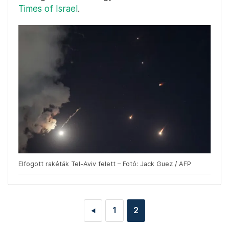
Times of Israel
.
Elfogott rakéták Tel-Aviv felett – Fotó: Jack Guez / AFP
1
2
◄