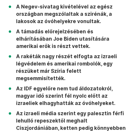
A Negev-sivatag kivételével az egész
országban megszólaltak a szirénák, a
lakosok az óvóhelyekre vonultak.
A támadás előrejelzésében és
elhárításában Joe Biden utasítására
amerikai erők is részt vettek.
A rakéták nagy részét elfogta az izraeli
légvédelem és amerikai rombolók, egy
részüket már Szíria felett
megsemmisítették.
Az IDF egyelőre nem tud áldozatokról,
magyar idő szerint fél nyolc előtt az
izraeliek elhagyhatták az óvóhelyeket.
Az izraeli média szerint egy palesztin férfi
lehulló repeszektől meghalt
Ciszjordániában, ketten pedig könnyebben