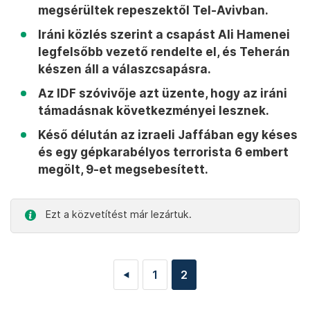
megsérültek repeszektől Tel-Avivban.
Iráni közlés szerint a csapást Ali Hamenei
legfelsőbb vezető rendelte el, és Teherán
készen áll a válaszcsapásra.
Az IDF szóvivője azt üzente, hogy az iráni
támadásnak következményei lesznek.
Késő délután az izraeli Jaffában egy késes
és egy gépkarabélyos terrorista 6 embert
megölt, 9-et megsebesített.
Ezt a közvetítést már lezártuk.
1
2
◄