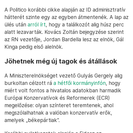
A Politico korábbi cikke alapján az ID adminisztratív
hátterét szinte egy az egyben átmentenék. A lap az
ülés után
arról írt
, hogy a találkozót alig húsz perc
alatt lezavarták. Kovács Zoltán bejegyzése szerint
az RN vezetője, Jordan Bardella lesz az elnök, Gál
Kinga pedig első alelnök.
Jöhetnek még új tagok és átállások
A Miniszterelnökséget vezető Gulyás Gergely alig
burkoltan célzott rá
a hétfői kormányinfón
, hogy
miért volt fontos a hivatalos adatokban harmadik
Európai Konzervatívok és Reformerek (ECR)
megelőzése: olyan színteret teremtenek, ahol
megszólalhatnak a valóban konzervatív erők,
amelyek „békepártiak”.