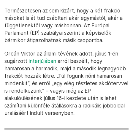
Természetesen az sem kizárt, hogy a két frakció
másokat is át tud csábítani akár egymástól, akár a
függetlenektől vagy máshonnan. Az Európai
Parlament (EP) szabályai szerint a képviselők
bármikor átigazolhatnak másik csoportba.
Orbán Viktor az állami tévének adott, július 1-én
sugárzott
interjújában
arról beszélt, hogy
hamarosan a harmadik, majd a második legnagyobb
frakciót hozzák létre. „Túl fogunk nőni hamarosan
mindenkit”, és erről „egy elég részletes akciótervvel
is rendelkezünk” – vagyis még az EP
alakulóülésének július 16-i kezdete után is lehet
számítani különféle átállásokra a radikális jobboldal
uralásáért indult versenyben.