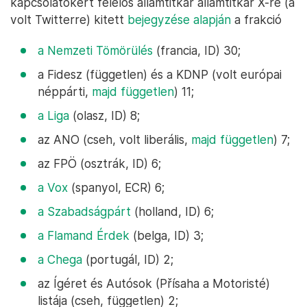
kapcsolatokért felelős államtitkár államtitkár X-re (a
volt Twitterre) kitett
bejegyzése alapján
a frakció
a Nemzeti Tömörülés
(francia, ID) 30;
a Fidesz (független) és a KDNP (volt európai
néppárti,
majd független
) 11;
a Liga
(olasz, ID) 8;
az ANO (cseh, volt liberális,
majd független
) 7;
az FPÖ (osztrák, ID) 6;
a Vox
(spanyol, ECR) 6;
a Szabadságpárt
(holland, ID) 6;
a Flamand Érdek
(belga, ID) 3;
a Chega
(portugál, ID) 2;
az Ígéret és Autósok (Přísaha a Motoristé)
listája (cseh, független) 2;