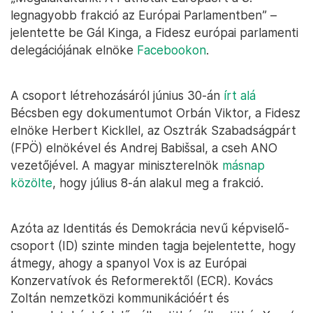
legnagyobb frakció az Európai Parlamentben” –
jelentette be Gál Kinga, a Fidesz európai parlamenti
delegációjának elnöke
Facebookon
.
A csoport létrehozásáról június 30-án
írt alá
Bécsben egy dokumentumot Orbán Viktor, a Fidesz
elnöke Herbert Kickllel, az Osztrák Szabadságpárt
(FPÖ) elnökével és Andrej Babišsal, a cseh ANO
vezetőjével. A magyar miniszterelnök
másnap
közölte
, hogy július 8-án alakul meg a frakció.
Azóta az Identitás és Demokrácia nevű képviselő-
csoport (ID) szinte minden tagja bejelentette, hogy
átmegy, ahogy a spanyol Vox is az Európai
Konzervatívok és Reformerektől (ECR). Kovács
Zoltán nemzetközi kommunikációért és