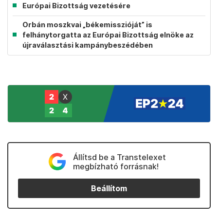
Európai Bizottság vezetésére
Orbán moszkvai „békemisszióját” is
felhánytorgatta az Európai Bizottság elnöke az
újraválasztási kampánybeszédében
Állítsd be a Transtelexet
megbízható forrásnak!
Beállítom