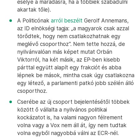
esélye a maradásra, ha a többiek szabadulni
akartak tőle).
A Politicónak
arról beszélt
Gerolf Annemans,
az ID elnökségi tagja: „a magyarok csak azzal
törődtek, hogy nem csatlakozhatnak egy
meglévő csoporthoz”. Nem tette hozzá, de
nyilvánvalóan más képet mutat Orbán
Viktorról, ha két másik, az EP-ben kisebb
párttal együtt alapít egy frakciót és abba
lépnek be mások, mintha csak úgy csatlakozna
egy létező, a parlamenti patkó jobb szélén álló
csoporthoz.
Cserébe az új csoport bejelentésétől többek
között ő vállalta a nyilvános politikai
kockázatot is, ha valami nagyon félrement
volna vagy a Vox nem áll át, így nem tudtak
volna egyből nagyobbá válni az ECR-nél.