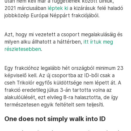
után nem kell már a függetlenek között ülniük,
2021 márciusában
léptek ki
a kizárásuk felé haladó
jobbközép Európai Néppárt frakciójából.
Azt, hogy mi vezetett a csoport megalakulásáig és
milyen alku állhatott a háttérben,
itt írtuk meg
részletesebben
.
Egy frakcióhoz legalább hét országból minimum 23
képviselő kell. Az új csoportba az ID-ből csak a
cseh Trikolór egyfős küldöttsége nem lépett át. A
frakció eredetileg július 3-án tartotta volna az
alakulóülését, ezt elvileg 8-ra halasztotta, de így
természetesen egyik feltételt sem teljesíti.
One does not simply walk into ID