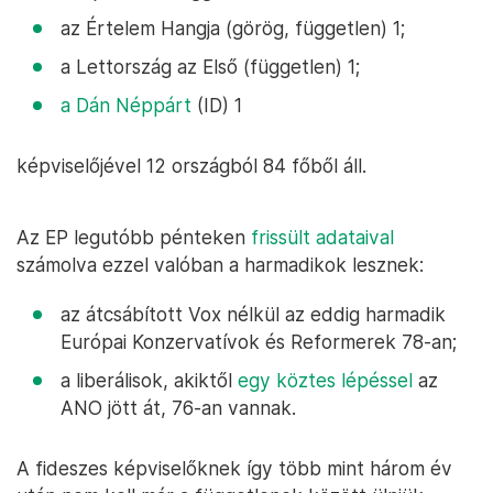
az Értelem Hangja (görög, független) 1;
a Lettország az Első (független) 1;
a Dán Néppárt
(ID) 1
képviselőjével 12 országból 84 főből áll.
Az EP legutóbb pénteken
frissült adataival
számolva ezzel valóban a harmadikok lesznek:
az átcsábított Vox nélkül az eddig harmadik
Európai Konzervatívok és Reformerek 78-an;
a liberálisok, akiktől
egy köztes lépéssel
az
ANO jött át, 76-an vannak.
A fideszes képviselőknek így több mint három év