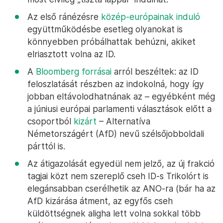
Az első ránézésre
közép-európainak induló
együttműködésbe esetleg olyanokat is
könnyebben próbálhattak behúzni, akiket
elriasztott volna az ID.
A
Bloomberg forrásai
arról beszéltek: az ID
feloszlatását részben az indokolná, hogy így
jobban eltávolodhatnának az – egyébként még
a júniusi európai parlamenti választások előtt a
csoportból
kizárt
– Alternatíva
Németországért (AfD) nevű szélsőjobboldali
párttól is.
Az átigazolását egyedül nem jelző, az új frakció
tagjai közt nem szereplő cseh ID-s Trikolórt is
elegánsabban cserélhetik az ANO-ra (bár ha az
AfD kizárása átment, az egyfős cseh
küldöttségnek aligha lett volna sokkal több