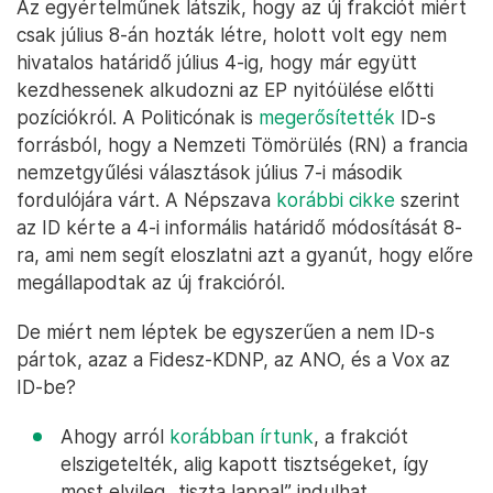
Az egyértelműnek látszik, hogy az új frakciót miért
csak július 8-án hozták létre, holott volt egy nem
hivatalos határidő július 4-ig, hogy már együtt
kezdhessenek alkudozni az EP nyitóülése előtti
pozíciókról. A Politicónak is
megerősítették
ID-s
forrásból, hogy a Nemzeti Tömörülés (RN) a francia
nemzetgyűlési választások július 7-i második
fordulójára várt. A Népszava
korábbi cikke
szerint
az ID kérte a 4-i informális határidő módosítását 8-
ra, ami nem segít eloszlatni azt a gyanút, hogy előre
megállapodtak az új frakcióról.
De miért nem léptek be egyszerűen a nem ID-s
pártok, azaz a Fidesz-KDNP, az ANO, és a Vox az
ID-be?
Ahogy arról
korábban írtunk
, a frakciót
elszigetelték, alig kapott tisztségeket, így
most elvileg „tiszta lappal” indulhat.