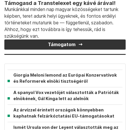
Támogasd a Transtelexet egy kávé árával!
Munkánkkal minden nap magyar közösségeket tartunk
képben, teret adunk helyi ügyeknek, és fontos erdélyi
történeteket mutatunk be — függetlenül, szabadon.
Ahhoz, hogy ezt továbbra is így tehessük, rád is
szükségünk van.
Támogatom
Giorgia Meloni lemond az Európai Konzervatívok
és Reformerek elnöki tisztségéről
A spanyol Vox vezetőjét választották a Patrióták
elnökének, Gál Kinga lett az alelnök
Az árvízzel érintett országok könnyebben
kaphatnak felzárkóztatási EU-támogatásokat
Ismét Ursula von der Leyent választották meg az