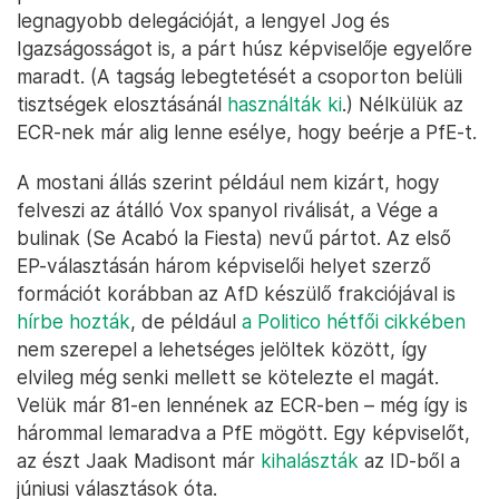
legnagyobb delegációját, a lengyel Jog és
Igazságosságot is, a párt húsz képviselője egyelőre
maradt. (A tagság lebegtetését a csoporton belüli
tisztségek elosztásánál
használták ki
.) Nélkülük az
ECR-nek már alig lenne esélye, hogy beérje a PfE-t.
A mostani állás szerint például nem kizárt, hogy
felveszi az átálló Vox spanyol riválisát, a Vége a
bulinak (Se Acabó la Fiesta) nevű pártot. Az első
EP-választásán három képviselői helyet szerző
formációt korábban az AfD készülő frakciójával is
hírbe hozták
, de például
a Politico hétfői cikkében
nem szerepel a lehetséges jelöltek között, így
elvileg még senki mellett se kötelezte el magát.
Velük már 81-en lennének az ECR-ben – még így is
hárommal lemaradva a PfE mögött. Egy képviselőt,
az észt Jaak Madisont már
kihalászták
az ID-ből a
júniusi választások óta.