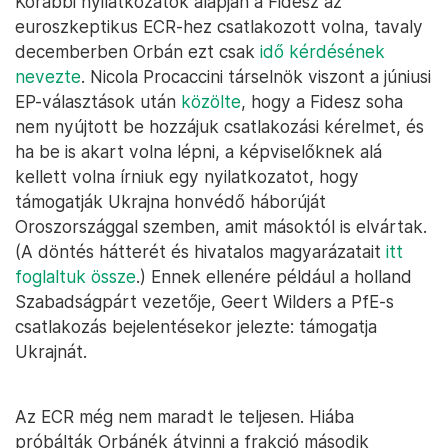
Korábbi nyilatkozatok alapján a Fidesz az
euroszkeptikus ECR-hez csatlakozott volna, tavaly
decemberben Orbán ezt csak
idő kérdésének
nevezte
. Nicola Procaccini társelnök viszont a júniusi
EP-választások után
közölte
, hogy a Fidesz soha
nem nyújtott be hozzájuk csatlakozási kérelmet, és
ha be is akart volna lépni, a képviselőknek alá
kellett volna írniuk egy nyilatkozatot, hogy
támogatják Ukrajna honvédő háborúját
Oroszországgal szemben, amit másoktól is elvártak.
(A döntés hátterét és hivatalos magyarázatait
itt
foglaltuk össze
.) Ennek ellenére például a holland
Szabadságpárt vezetője, Geert Wilders a PfE-s
csatlakozás bejelentésekor jelezte: támogatja
Ukrajnát.
Az ECR még nem maradt le teljesen. Hiába
próbálták Orbánék átvinni a frakció második