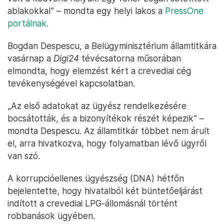
ablakokkal” – mondta egy helyi lakos a
PressOne
portálnak.
Bogdan Despescu, a Belügyminisztérium államtitkára
vasárnap a
Digi24
tévécsatorna műsorában
elmondta, hogy elemzést kért a crevediai cég
tevékenységével kapcsolatban.
„Az első adatokat az ügyész rendelkezésére
bocsátották, és a bizonyítékok részét képezik” –
mondta Despescu. Az államtitkár többet nem árult
el, arra hivatkozva, hogy folyamatban lévő ügyről
van szó.
A korrupcióellenes ügyészség (DNA) hétfőn
bejelentette, hogy hivatalból két büntetőeljárást
indított a crevediai LPG-állomásnál történt
robbanások ügyében.