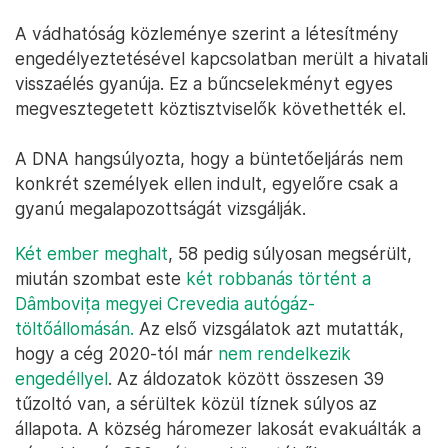
A vádhatóság közleménye szerint a létesítmény
engedélyeztetésével kapcsolatban merült a hivatali
visszaélés gyanúja. Ez a bűncselekményt egyes
megvesztegetett köztisztviselők követhették el.
A DNA hangsúlyozta, hogy a büntetőeljárás nem
konkrét személyek ellen indult, egyelőre csak a
gyanú megalapozottságát vizsgálják.
Két ember meghalt
, 58 pedig súlyosan megsérült,
miután szombat este
két robbanás történt a
Dâmbovița megyei Crevedia autógáz-
töltőállomásán.
Az első vizsgálatok azt mutatták,
hogy a cég 2020-tól már
nem rendelkezik
engedéllyel
. Az áldozatok között összesen 39
tűzoltó van, a sérültek közül tíznek súlyos az
állapota. A község háromezer lakosát evakuálták a