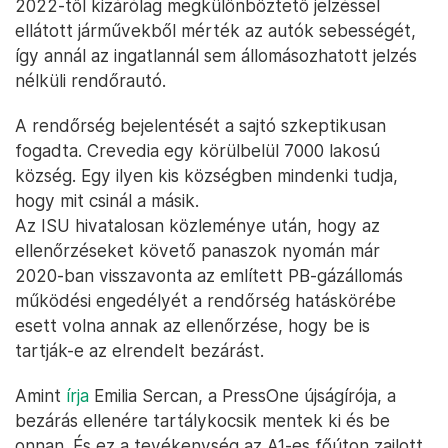
2022-től kizárólag megkülönböztető jelzéssel
ellátott járművekből mérték az autók sebességét,
így annál az ingatlannál sem állomásozhatott jelzés
nélküli rendőrautó.
A rendőrség bejelentését a sajtó szkeptikusan
fogadta. Crevedia egy körülbelül 7000 lakosú
község. Egy ilyen kis községben mindenki tudja,
hogy mit csinál a másik.
Az ISU hivatalosan közleménye után, hogy az
ellenőrzéseket követő panaszok nyomán már
2020-ban visszavonta az említett PB-gázállomás
működési engedélyét a rendőrség hatáskörébe
esett volna annak az ellenőrzése, hogy be is
tartják-e az elrendelt bezárást.
Amint
írja
Emilia Sercan, a PressOne újságírója, a
bezárás ellenére tartálykocsik mentek ki és be
onnan. És ez a tevékenység az A1-es főúton zajlott.