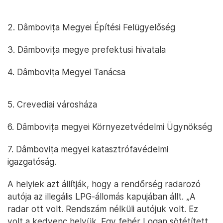
2. Dâmbovița Megyei Építési Felügyelőség
3. Dâmbovița megye prefektusi hivatala
4. Dâmbovița Megyei Tanácsa
5. Crevediai városháza
6. Dâmbovița megyei Környezetvédelmi Ügynökség
7. Dâmbovița megyei katasztrófavédelmi
igazgatóság.
A helyiek azt állítják, hogy a rendőrség radarozó
autója az illegális LPG-állomás kapujában állt. „A
radar ott volt. Rendszám nélküli autójuk volt. Ez
volt a kedvenc helyük. Egy fehér Logan sötétített