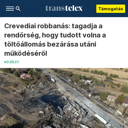
Támogatás
Crevediai robbanás: tagadja a
rendőrség, hogy tudott volna a
töltőállomás bezárása utáni
működéséről
KÖZÉLET