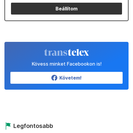
Beállítom
Kövess minket Facebookon is!
Követem!
Legfontosabb