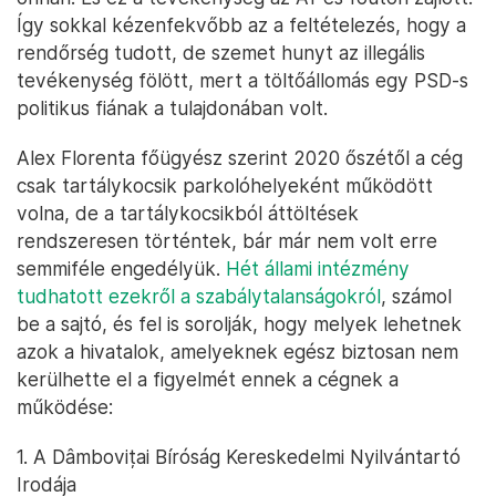
Így sokkal kézenfekvőbb az a feltételezés, hogy a
rendőrség tudott, de szemet hunyt az illegális
tevékenység fölött, mert a töltőállomás egy PSD-s
politikus fiának a tulajdonában volt.
Alex Florenta főügyész szerint 2020 őszétől a cég
csak tartálykocsik parkolóhelyeként működött
volna, de a tartálykocsikból áttöltések
rendszeresen történtek, bár már nem volt erre
semmiféle engedélyük.
Hét állami intézmény
tudhatott ezekről a szabálytalanságokról
, számol
be a sajtó, és fel is sorolják, hogy melyek lehetnek
azok a hivatalok, amelyeknek egész biztosan nem
kerülhette el a figyelmét ennek a cégnek a
működése:
1. A Dâmbovițai Bíróság Kereskedelmi Nyilvántartó
Irodája