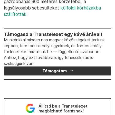
gázrobbanás 800 méteres körzetéből. a
legsúlyosabb sebesülteket
külföldi kórházakba
szállították
.
Támogasd a Transtelexet egy kávé árával!
Munkánkkal minden nap magyar közösségeket tartunk
képben, teret adunk helyi ügyeknek, és fontos erdélyi
történeteket mutatunk be — függetlenül, szabadon.
Ahhoz, hogy ezt továbbra is így tehessük, rád is
szükségünk van.
Támogatom
Állítsd be a Transtelexet
megbízható forrásnak!