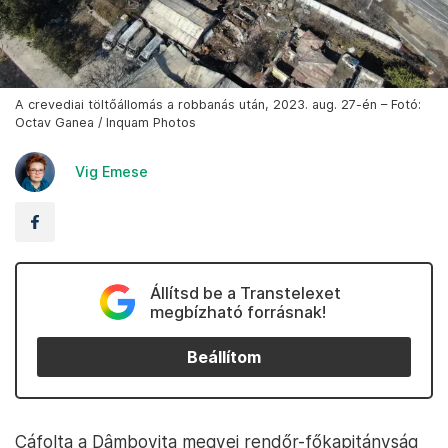
A crevediai töltőállomás a robbanás után, 2023. aug. 27-én – Fotó:
Octav Ganea / Inquam Photos
Vig Emese
Állítsd be a Transtelexet
megbízható forrásnak!
Beállítom
Cáfolta a Dâmboviţa megyei rendőr-főkapitányság