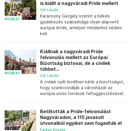
is kiállt a nagyváradi Pride mellett
Gál László
Karácsony Gergely szerint a békés
KÖZÉLET
gyülekezés szabadsága olyan alapvető
európai érték, amelyet mindenhol védeni
kell.
Kiállnak a nagyváradi Pride
felvonulás mellett az Európai
Bizottság biztosai, de a civilek
többet...
KÖZÉLET
Gál László
A civilek nyílt levélben kérik a bizottságot,
hogy szankcionálják a városházát az
európai uniós források felfüggesztésével.
Betiltották a Pride-felvonulást
Nagyváradon, a 115 javasolt
útvonalból egyiket sem fogadták el
Farkas Kriszta