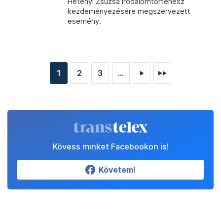
Hetényi Zsuzsa irodalomtörténész
kezdeményezésére megszervezett
esemény.
1
2
3
...
►
►►
Kövess minket Facebookon is!
Követem!