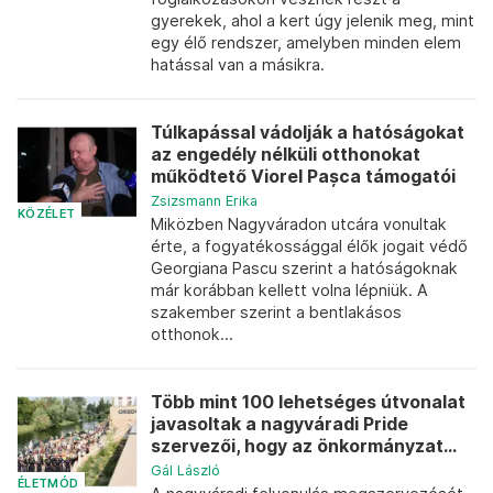
gyerekek, ahol a kert úgy jelenik meg, mint
egy élő rendszer, amelyben minden elem
hatással van a másikra.
Túlkapással vádolják a hatóságokat
az engedély nélküli otthonokat
működtető Viorel Pașca támogatói
Zsizsmann Erika
KÖZÉLET
Miközben Nagyváradon utcára vonultak
érte, a fogyatékossággal élők jogait védő
Georgiana Pascu szerint a hatóságoknak
már korábban kellett volna lépniük. A
szakember szerint a bentlakásos
otthonok...
Több mint 100 lehetséges útvonalat
javasoltak a nagyváradi Pride
szervezői, hogy az önkormányzat...
Gál László
ÉLETMÓD