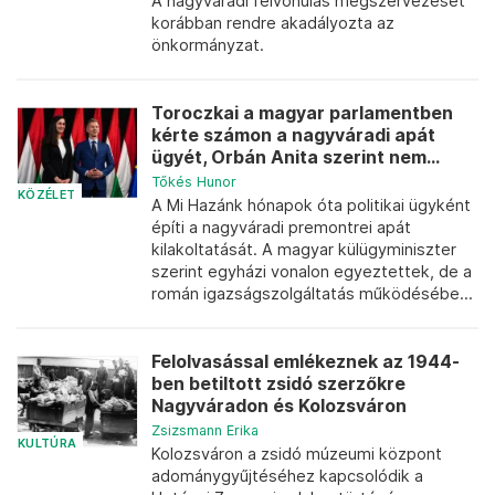
A nagyváradi felvonulás megszervezését
korábban rendre akadályozta az
önkormányzat.
Toroczkai a magyar parlamentben
kérte számon a nagyváradi apát
ügyét, Orbán Anita szerint nem...
Tőkés Hunor
KÖZÉLET
A Mi Hazánk hónapok óta politikai ügyként
építi a nagyváradi premontrei apát
kilakoltatását. A magyar külügyminiszter
szerint egyházi vonalon egyeztettek, de a
román igazságszolgáltatás működésébe...
Felolvasással emlékeznek az 1944-
ben betiltott zsidó szerzőkre
Nagyváradon és Kolozsváron
Zsizsmann Erika
KULTÚRA
Kolozsváron a zsidó múzeumi központ
adománygyűjtéséhez kapcsolódik a