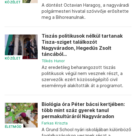
KÖZÉLET
A döntést Octavian Haragoș, a nagyváradi
polgármesteri hivatal szóvivője erősítette
meg a Bihoreanulnak.
Tiszás politikusok nélkül tartanak
Tisza-sziget találkozót
Nagyváradon, Hegedűs Zsolt
táncából...
KÖZÉLET
Tőkés Hunor
Az eredetileg beharangozott tiszás
politikusok végül nem vesznek részt, a
szervezők ezért közösségépítő civil
eseménnyé alakították át a programot.
Biológia óra Péter bácsi kertjében:
több mint száz gyerek tanul
permakultúráról Nagyváradon
Farkas Kriszta
ÉLETMÓD
A Grund School nyári iskolájában különböző
foglalkozásokon vesznek részt a