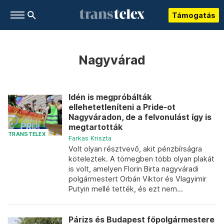
Támogatás
Nagyvárad
Idén is megpróbálták
ellehetetleníteni a Pride-ot
Nagyváradon, de a felvonulást így is
megtartották
TRANSTELEX
Farkas Kriszta
Volt olyan résztvevő, akit pénzbírságra
köteleztek. A tömegben több olyan plakát
is volt, amelyen Florin Birta nagyváradi
polgármestert Orbán Viktor és Vlagyimir
Putyin mellé tették, és ezt nem...
Párizs és Budapest főpolgármestere