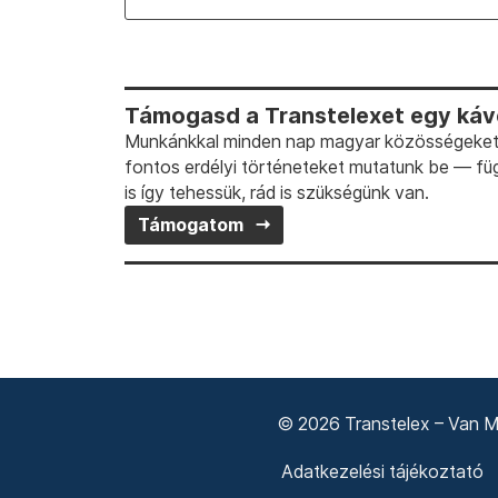
Támogasd a Transtelexet egy kávé
Munkánkkal minden nap magyar közösségeket t
fontos erdélyi történeteket mutatunk be — fü
is így tehessük, rád is szükségünk van.
Támogatom
© 2026 Transtelex – Van Má
Adatkezelési tájékoztató