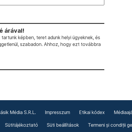
 árával!
artunk képben, teret adunk helyi ügyeknek, és
ggetlenül, szabadon. Ahhoz, hogy ezt továbbra
sik Média S.R.L.
Impresszum
Etikai kódex
Médiaajá
Sütitájékoztató
Süti beállítások
Termeni și condiții g