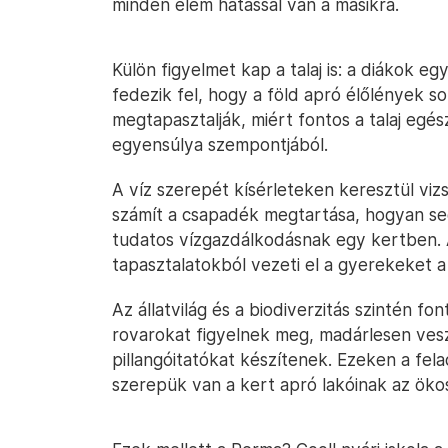
minden elem hatással van a másikra.
Külön figyelmet kap a talaj is: a diákok e
fedezik fel, hogy a föld apró élőlények s
megtapasztalják, miért fontos a talaj egé
egyensúlya szempontjából.
A víz szerepét kísérleteken keresztül viz
számít a csapadék megtartása, hogyan segí
tudatos vízgazdálkodásnak egy kertben. 
tapasztalatokból vezeti el a gyerekeket a
Az állatvilág és a biodiverzitás szintén fo
rovarokat figyelnek meg, madárlesen ves
pillangóitatókat készítenek. Ezeken a fel
szerepük van a kert apró lakóinak az öko