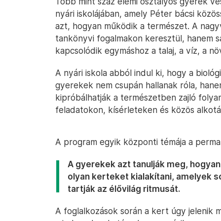
Több mint száz elemi osztályos gyerek ve
nyári iskolájában, amely Péter bácsi köz
azt, hogyan működik a természet. A nagy
tankönyvi fogalmakon keresztül, hanem sa
kapcsolódik egymáshoz a talaj, a víz, a nö
A nyári iskola abból indul ki, hogy a bio
gyerekek nem csupán hallanak róla, hanem
kipróbálhatják a természetben zajló folya
feladatokon, kísérleteken és közös alkotá
A program egyik központi témája a perma
A gyerekek azt tanulják meg, hogya
olyan kerteket kialakítani, amelyek s
tartják az élővilág ritmusát.
A foglalkozások során a kert úgy jelenik 