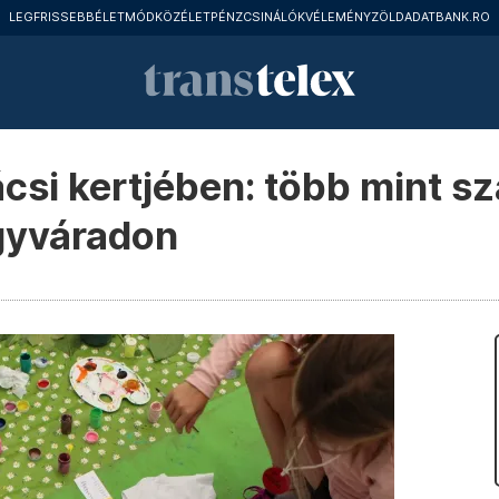
LEGFRISSEBB
ÉLETMÓD
KÖZÉLET
PÉNZCSINÁLÓK
VÉLEMÉNY
ZÖLD
ADATBANK.RO
ácsi kertjében: több mint s
gyváradon