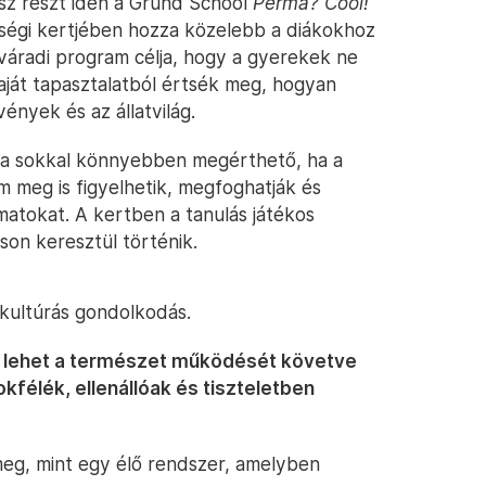
sz részt idén a Grund School
Perma? Cool!
össégi kertjében hozza közelebb a diákokhoz
váradi program célja, hogy a gyerekek ne
ját tapasztalatból értsék meg, hogyan
vények és az állatvilág.
lógia sokkal könnyebben megérthető, ha a
 meg is figyelhetik, megfoghatják és
matokat. A kertben a tanulás játékos
son keresztül történik.
kultúrás gondolkodás.
n lehet a természet működését követve
okfélék, ellenállóak és tiszteletben
meg, mint egy élő rendszer, amelyben