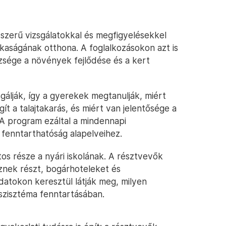
gyszerű vizsgálatokkal és megfigyelésekkel
okaságának otthona. A foglalkozásokon azt is
szsége a növények fejlődése és a kert
sgálják, így a gyerekek megtanulják, miért
t a talajtakarás, és miért van jelentősége a
A program ezáltal a mindennapi
 fenntarthatóság alapelveihez.
ntos része a nyári iskolának. A résztvevők
znek részt, bogárhoteleket és
adatokon keresztül látják meg, milyen
szisztéma fenntartásában.