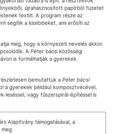
gyakorlati tudásra is épít: a résztvevők
ényekből, újrahasznosított papírból füzetet
stenek textilt. A program része az
t segítik a kisebbeket, ami erősíti az
tja meg, hogy a környezeti nevelés akkor
pcsolódik. A Péter bácsi közösségi
távon is formálhatják a gyerekek
 részletesen bemutattuk a
Péter bácsi
hol a gyerekek például komposztvécével,
k-leséssel, vagy fűszerspirál-építéssel is
árs Alapítvány támogatásával, a
 meg.