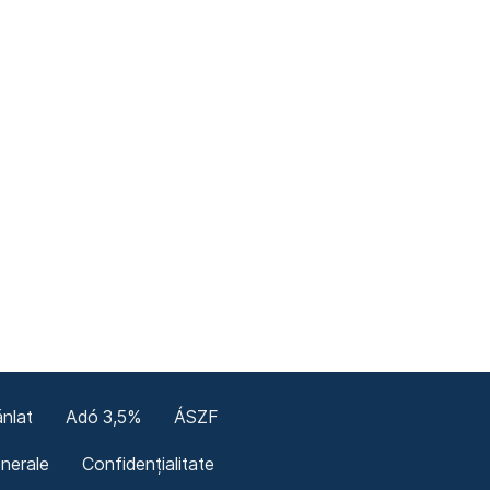
nlat
Adó 3,5%
ÁSZF
enerale
Confidențialitate