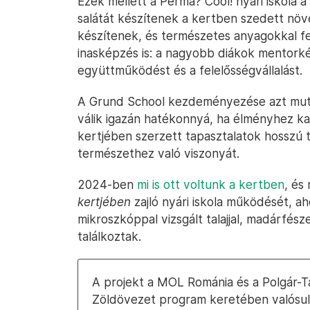
Ezek mellett a Perma? Cool! nyári iskola a 
salátát készítenek a kertben szedett növ
készítenek, és természetes anyagokkal fe
inasképzés is: a nagyobb diákok mentorkén
együttműködést és a felelősségvállalást.
A Grund School kezdeményezése azt muta
válik igazán hatékonnyá, ha élményhez ka
kertjében szerzett tapasztalatok hosszú 
természethez való viszonyát.
2024-ben
mi is ott voltunk a kertben
, és
kertjében
zajló nyári iskola működését, a
mikroszkóppal vizsgált talajjal, madárfésze
találkoztak.
A projekt a MOL Románia és a Polgár-T
Zöldövezet program keretében valósul