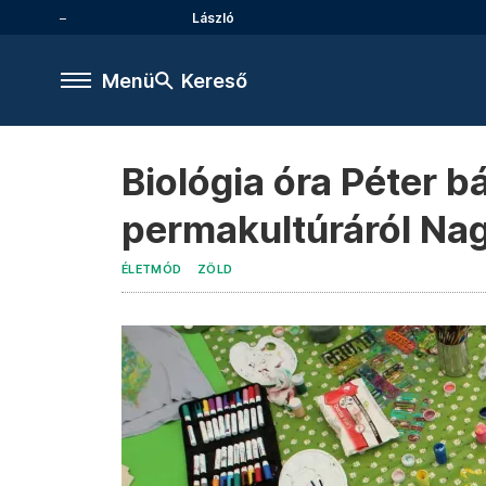
László
Menü
Kereső
Biológia óra Péter b
permakultúráról Na
ÉLETMÓD
ZÖLD