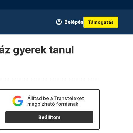
Belépés
Támogatás
záz gyerek tanul
Állítsd be a Transtelexet
megbízható forrásnak!
Beállítom