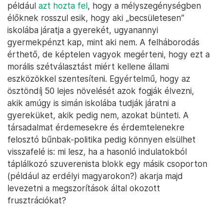
például
azt hozta fel
, hogy a mélyszegénységben
élőknek rosszul esik, hogy aki „becsületesen”
iskolába járatja a gyerekét, ugyanannyi
gyermekpénzt kap, mint aki nem. A felháborodás
érthető, de képtelen vagyok megérteni, hogy ezt a
morális szétválasztást miért kellene állami
eszközökkel szentesíteni. Egyértelmű, hogy az
ösztöndíj 50 lejes növelését azok fogják élvezni,
akik amúgy is simán iskolába tudják járatni a
gyereküket, akik pedig nem, azokat bünteti. A
társadalmat érdemesekre és érdemtelenekre
felosztó bűnbak-politika pedig könnyen elsülhet
visszafelé is: mi lesz, ha a hasonló indulatokból
táplálkozó szuverenista blokk egy másik csoporton
(például az erdélyi magyarokon?) akarja majd
levezetni a megszorítások által okozott
frusztrációkat?