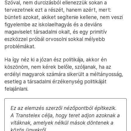
Szóval, nem durcizásból ellenezzük sokan a
tervezetnek ezt a részét, hanem azért, mert:
bünteti azokat, akiket segítenie kellene, nem veszi
figyelembe az iskolaelhagyás és a deviáns
magaviselet társadalmi okait, és egy primitív
eszközzel próbál orvosolni sokkal mélyebb
problémákat.
Ha így néz ki a józan ész politikája, akkor én
köszönöm, nem kérek belőle, szóljanak, ha az
erdélyi magyarok számára sikerült a méltányosság,
esetleg a társadalmi érzékenység politikáját
felajánlani.
Ez az elemzés szerzői nézőpontból építkezik.
A Transtelex célja, hogy teret adjon azoknak a
vitáknak, amelyek nélkül mások döntenek a
közös ügyekről.