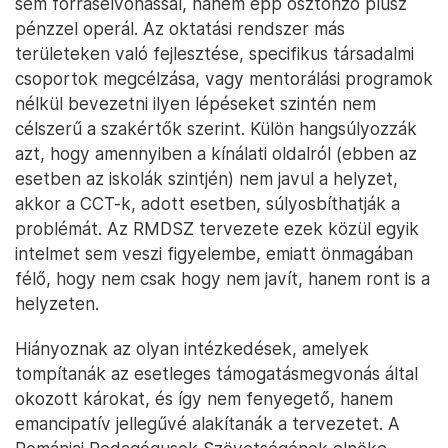
sem forráselvonással, hanem épp ösztönző plusz
pénzzel operál. Az oktatási rendszer más
területeken való fejlesztése, specifikus társadalmi
csoportok megcélzása, vagy mentorálási programok
nélkül bevezetni ilyen lépéseket szintén nem
célszerű a szakértők szerint. Külön hangsúlyozzák
azt, hogy amennyiben a kínálati oldalról (ebben az
esetben az iskolák szintjén) nem javul a helyzet,
akkor a CCT-k, adott esetben, súlyosbíthatják a
problémát. Az RMDSZ tervezete ezek közül egyik
intelmet sem veszi figyelembe, emiatt önmagában
félő, hogy nem csak hogy nem javít, hanem ront is a
helyzeten.
Hiányoznak az olyan intézkedések, amelyek
tompítanák az esetleges támogatásmegvonás által
okozott károkat, és így nem fenyegető, hanem
emancipatív jellegűvé alakítanák a tervezetet. A