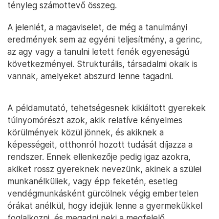
tényleg számottevő összeg.
A jelenlét, a magaviselet, de még a tanulmányi
eredmények sem az egyéni teljesítmény, a gerinc,
az agy vagy a tanulni letett fenék egyeneságú
következményei. Strukturális, társadalmi okaik is
vannak, amelyeket abszurd lenne tagadni.
A példamutató, tehetségesnek kikiáltott gyerekek
túlnyomórészt azok, akik relatíve kényelmes
körülmények közül jönnek, és akiknek a
képességeit, otthonról hozott tudását díjazza a
rendszer. Ennek ellenkezője pedig igaz azokra,
akiket rossz gyereknek nevezünk, akinek a szülei
munkanélküliek, vagy épp feketén, esetleg
vendégmunkásként gürcölnek végig embertelen
órákat anélkül, hogy idejük lenne a gyermekükkel
foglalkozni, és megadni neki a megfelelő