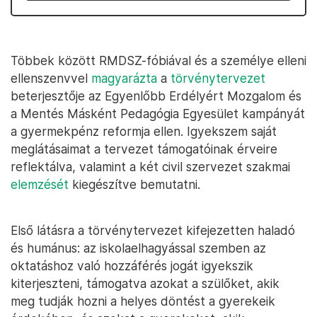
Többek között RMDSZ-fóbiával és a személye elleni
ellenszenvvel
magyarázta
a
törvénytervezet
beterjesztője az Egyenlőbb Erdélyért Mozgalom és
a Mentés Másként Pedagógia Egyesület kampányát
a gyermekpénz reformja ellen. Igyekszem saját
meglátásaimat a tervezet támogatóinak érveire
reflektálva, valamint a két civil szervezet szakmai
elemzését
kiegészítve bemutatni.
Első látásra a törvénytervezet kifejezetten haladó
és humánus: az iskolaelhagyással szemben az
oktatáshoz való hozzáférés jogát igyekszik
kiterjeszteni, támogatva azokat a szülőket, akik
meg tudják hozni a helyes döntést a gyerekeik