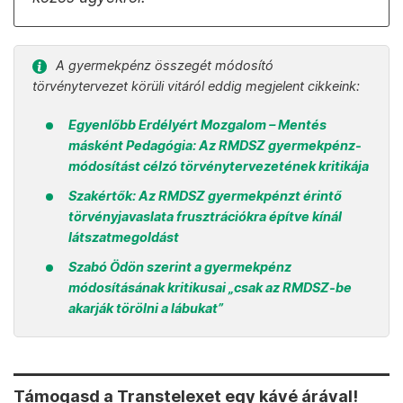
A gyermekpénz összegét módosító
törvénytervezet körüli vitáról eddig megjelent cikkeink:
Egyenlőbb Erdélyért Mozgalom – Mentés
másként Pedagógia: Az RMDSZ gyermekpénz-
módosítást célzó törvénytervezetének kritikája
Szakértők: Az RMDSZ gyermekpénzt érintő
törvényjavaslata frusztrációkra építve kínál
látszatmegoldást
Szabó Ödön szerint a gyermekpénz
módosításának kritikusai „csak az RMDSZ-be
akarják törölni a lábukat”
Támogasd a Transtelexet egy kávé árával!