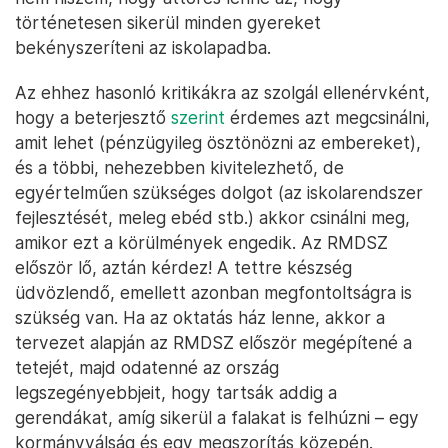
történetesen sikerül minden gyereket
bekényszeríteni az iskolapadba.
Az ehhez hasonló kritikákra az szolgál ellenérvként,
hogy a beterjesztő
szerint
érdemes azt megcsinálni,
amit lehet (pénzügyileg ösztönözni az embereket),
és a többi, nehezebben kivitelezhető, de
egyértelműen szükséges dolgot (az iskolarendszer
fejlesztését, meleg ebéd stb.) akkor csinálni meg,
amikor ezt a körülmények engedik. Az RMDSZ
először lő, aztán kérdez! A tettre készség
üdvözlendő, emellett azonban megfontoltságra is
szükség van. Ha az oktatás ház lenne, akkor a
tervezet alapján az RMDSZ először megépítené a
tetejét, majd odatenné az ország
legszegényebbjeit, hogy tartsák addig a
gerendákat, amíg sikerül a falakat is felhúzni – egy
kormányválság és egy megszorítás közepén.