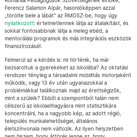
Romániai Pedagógusok Szövetségének elnöke,
Ferencz Salamon Alpár, hasonlóképpen azzal
„törölte bele a lábát” az RMDSZ-be, hogy úgy
nyilatkozott
: értelmetlennek látja az átalakítást, és
sokkal fontosabbnak látja a meleg ebéd, a
mentorálási programok és más integrációs eszközök
finanszírozását.
Felmerül az a kérdés is: mi történik, ha már
bezsaroltuk a gyerekeket az iskolába? Az oktatási
rendszer tényleg a társadalmi mobilitás motorjaként
működik, vagy 13 év után ugyanazokkal a
problémákkal találkoznak majd az érettségizők,
mint a szüleik? Ebből a szempontból talán nem
célszerű az iskolaelhagyásra mint statisztikára
koncentrálni, ha a nagyobb kép, az adott régió,
település munkalehetőségei, általános
életszínvonala nem változik. Az ilyen helyzetben
nem hiszem, hogy áttörés lenne az, hogy