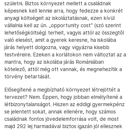
születni. Biztos környezet mellett a családnak
képesnek kell lennie arra, hogy fedezze a konkrét
anyagi költségeit az iskoláztatásnak, ezen kívül
vállalnia kell az ún. „opportunity cost” (szó szerint
lehetőségköltség) terheit, vagyis attól az összegtől
való elesést, amit a gyerek keresne, ha iskolába
járás helyett dolgozna, vagy vigyázna kisebb
testvéreire. Ezeken a korlátokon nem változtat az a
mantra, hogy az iskolába járás Romániában
kötelező, attól még ott vannak, és megnehezítik a
törvény betartását.
Elősegítené a megbízható környezet létrejöttét a
tervezet? Nem. Éppen, hogy jobban elmélyítené a
létbizonytalanságot. Hiszen az eddigi gyermekpénz
se jelentett sokat, annak ellenére, hogy számos
családnak fontos jövedelemforrása volt, de most
majd 292 lej harmadával biztos igazán jól ellesznek