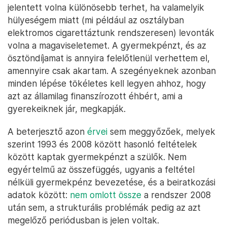
jelentett volna különösebb terhet, ha valamelyik
hülyeségem miatt (mi például az osztályban
elektromos cigarettáztunk rendszeresen) levonták
volna a magaviseletemet. A gyermekpénzt, és az
ösztöndíjamat is annyira felelőtlenül verhettem el,
amennyire csak akartam. A szegényeknek azonban
minden lépése tökéletes kell legyen ahhoz, hogy
azt az államilag finanszírozott éhbért, ami a
gyerekeiknek jár, megkapják.
A beterjesztő azon
érvei
sem meggyőzőek, melyek
szerint 1993 és 2008 között hasonló feltételek
között kaptak gyermekpénzt a szülők. Nem
egyértelmű az összefüggés, ugyanis a feltétel
nélküli gyermekpénz bevezetése, és a beiratkozási
adatok között:
nem omlott össze
a rendszer 2008
után sem, a strukturális problémák pedig az azt
megelőző periódusban is jelen voltak.