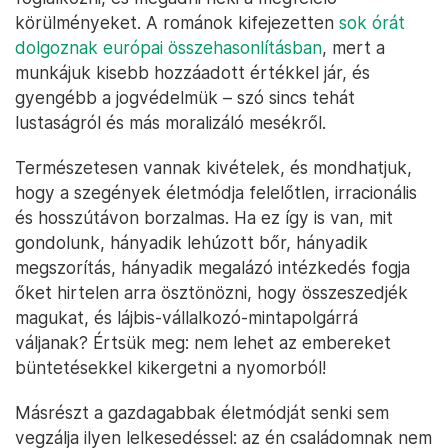
körülményeket. A románok kifejezetten
sok órát
dolgoznak európai összehasonlításban
, mert a
munkájuk kisebb hozzáadott értékkel jár, és
gyengébb a jogvédelmük – szó sincs tehát
lustaságról és más moralizáló mesékről.
Természetesen vannak kivételek, és mondhatjuk,
hogy a szegények életmódja felelőtlen, irracionális
és hosszútávon borzalmas. Ha ez így is van, mit
gondolunk, hányadik lehúzott bőr, hányadik
megszorítás, hányadik megalázó intézkedés fogja
őket hirtelen arra ösztönözni, hogy összeszedjék
magukat, és lájbis-vállalkozó-mintapolgárrá
váljanak? Értsük meg: nem lehet az embereket
büntetésekkel kikergetni a nyomorból!
Másrészt a gazdagabbak életmódját senki sem
vegzálja ilyen lelkesedéssel: az én családomnak nem