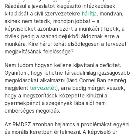
Ráadásul a javaslatot kiegészítő intézkedések
kitalálását a civil szervezetekre
hárítja
, mondván,
akinek nem tetszik, mondjon jobbat – a
képviselőket azonban ezért a munkáért fizetik, a
civilek pedig a szabadidejükből áldoznak erre a
munkára. Kire hárul tehát elsődlegesen a tervezet
megjavításának felelőssége?
Nem tudom hogyan kellene kijavítani a deficitet.
Gyanítom, hogy lehetne társadalmilag igazságosabb
megoldásokat alkalmazni (lásd Cornel Ban nemrég
megjelent
tervezetét
), arra pedig mérget veszek,
hogy a megszorítások közepette kihúzni a
gyermekpénzt a szegények lába alól nem
emberséges megoldás.
Az RMDSZ azonban hajlamos a problémákat egyéni
és morális keretben értelmezni. A képviselő úr