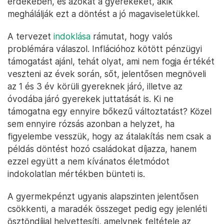
érdekében, és azokat a gyerekeket, akik
meghálálják ezt a döntést a jó magaviseletükkel.
A tervezet
indoklása
rámutat, hogy valós
problémára válaszol. Inflációhoz kötött pénzügyi
támogatást ajánl, tehát olyat, ami nem fogja értékét
veszteni az évek során, sőt, jelentősen megnöveli
az 1 és 3 év körüli gyereknek járó, illetve az
óvodába járó gyerekek juttatását is. Ki ne
támogatna egy ennyire bőkezű változtatást? Közel
sem ennyire rózsás azonban a helyzet, ha
figyelembe vesszük, hogy az átalakítás nem csak a
példás döntést hozó családokat díjazza, hanem
ezzel együtt a nem kívánatos életmódot
indokolatlan mértékben bünteti is.
A gyermekpénzt ugyanis alapszinten jelentősen
csökkenti, a maradék összeget pedig egy jelenléti
ösztöndíjjal helyettesíti, amelynek feltétele az