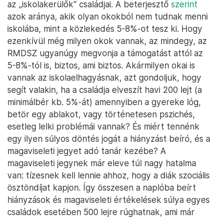
az „iskolakerülők” családjai. A beterjesztő
szerint
azok aránya, akik olyan okokból nem tudnak menni
iskolába, mint a közlekedés 5-8%-ot tesz ki. Hogy
ezenkívül még milyen okok vannak, az mindegy, az
RMDSZ ugyanúgy megvonja a támogatást attól az
5-8%-tól is, biztos, ami biztos. Akármilyen okai is
vannak az iskolaelhagyásnak, azt gondoljuk, hogy
segít valakin, ha a családja elveszít havi 200 lejt (a
minimálbér kb. 5%-át) amennyiben a gyereke lóg,
betör egy ablakot, vagy történetesen pszichés,
esetleg lelki problémái vannak? És miért tennénk
egy ilyen súlyos döntés jogát a hiányzást beíró, és a
magaviseleti jegyet adó tanár kezébe? A
magaviseleti jegynek már eleve túl nagy hatalma
van: tízesnek kell lennie ahhoz, hogy a diák szociális
ösztöndíjat kapjon. Így összesen a naplóba beírt
hiányzások és magaviseleti értékelések súlya egyes
családok esetében 500 lejre rúghatnak, ami már