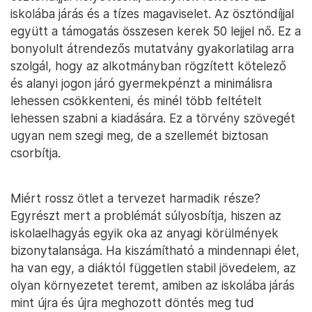
iskolába járás és a tízes magaviselet. Az ösztöndíjjal
együtt a támogatás összesen kerek 50 lejjel nő. Ez a
bonyolult átrendezős mutatvány gyakorlatilag arra
szolgál, hogy az alkotmányban rögzített kötelező
és alanyi jogon járó gyermekpénzt a minimálisra
lehessen csökkenteni, és minél több feltételt
lehessen szabni a kiadására. Ez a törvény szövegét
ugyan nem szegi meg, de a szellemét biztosan
csorbítja.
Miért rossz ötlet a tervezet harmadik része?
Egyrészt mert a problémát súlyosbítja, hiszen az
iskolaelhagyás egyik oka az anyagi körülmények
bizonytalansága. Ha kiszámítható a mindennapi élet,
ha van egy, a diáktól független stabil jövedelem, az
olyan környezetet teremt, amiben az iskolába járás
mint újra és újra meghozott döntés meg tud