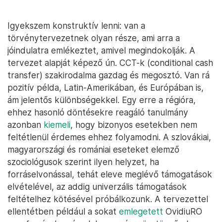
Igyekszem konstruktív lenni: van a
törvénytervezetnek olyan része, ami arra a
jóindulatra emlékeztet, amivel megindokolják. A
tervezet alapját képező ún. CCT-k (conditional cash
transfer) szakirodalma gazdag és megosztó. Van rá
pozitív példa, Latin-Amerikában, és Európában is,
ám jelentős különbségekkel. Egy erre a régióra,
ehhez hasonló döntésekre reagáló tanulmány
azonban
kiemeli
, hogy bizonyos esetekben nem
feltétlenül érdemes ehhez folyamodni. A szlovákiai,
magyarországi és romániai eseteket elemző
szociológusok szerint ilyen helyzet, ha
forráselvonással, tehát eleve meglévő támogatások
elvételével, az addig univerzális támogatások
feltételhez kötésével próbálkozunk. A tervezettel
ellentétben például a sokat
emlegetett
OvidiuRO