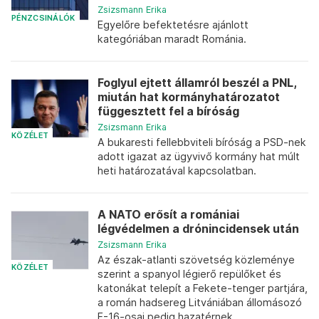
Zsizsmann Erika
PÉNZCSINÁLÓK
Egyelőre befektetésre ajánlott
kategóriában maradt Románia.
Foglyul ejtett államról beszél a PNL,
miután hat kormányhatározatot
függesztett fel a bíróság
Zsizsmann Erika
KÖZÉLET
A bukaresti fellebbviteli bíróság a PSD-nek
adott igazat az ügyvivő kormány hat múlt
heti határozatával kapcsolatban.
A NATO erősít a romániai
légvédelmen a drónincidensek után
Zsizsmann Erika
Az észak-atlanti szövetség közleménye
KÖZÉLET
szerint a spanyol légierő repülőket és
katonákat telepít a Fekete-tenger partjára,
a román hadsereg Litvániában állomásozó
F-16-osai pedig hazatérnek.