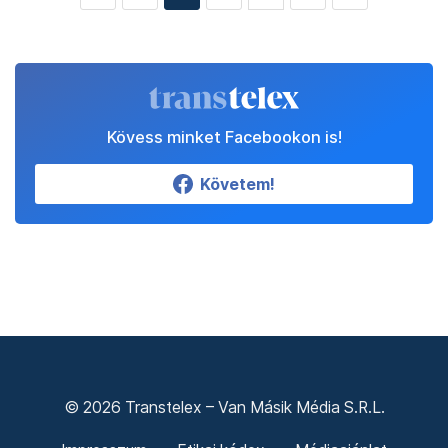
Kövess minket Facebookon is!
Követem!
© 2026 Transtelex – Van Másik Média S.R.L.