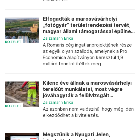
Elfogadták a marosvásárhelyi
„fotógyár” területrendezési tervét,
magyar állami támogatással épülne...
Zsizsmann Erika
KÖZÉLET
A Romaris cég ingatlanprojektjének része
az egyik olyan szálloda, amelynek a Pro
Economica Alapítványon keresztül 1,9
milliárd forintot ítéltek meg.
Kilenc éve állnak a marosvásárhelyi
terelőút munkálatai, most végre
jóváhagyták a felülvizsgált...
Zsizsmann Erika
KÖZÉLET
Az azonban nem valószínű, hogy még idén
elkezdődhet a kivitelezés.
Megszűnik a Nyugati Jelen,