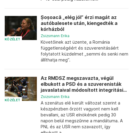
Șoșoacă „elég jól” érzi magát az
autóbalesete után, kiengedték a
kórházból
Zsizsmann Erika
KÖZÉLET
Követőinek azt üzente, a Románia
függetlenségéért és szuverenitásáért
folytatott küzdelmet „semmi és senki nem
állíthatja meg”.
Az RMDSZ megszavazta, végül
elbukott a PSD és a szuverenisták
javaslataival módosított integritási...
Zsizsmann Erika
KÖZÉLET
A szenátus elé került változat szerint a
készpénzben őrzött vagyont nem kell
bevallani, az USR elnökének pedig 30
napon belül megszűnne a mandátuma. A
PNL és az USR nem szavazott, így
elbukott a...