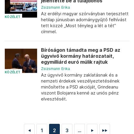
jelentette be a tulajdonos
Zsizsmann Erika
Az erdélyi magyar szórványban terjesztett
KÖZÉLET
hetilap júniusban adománygyűjtő felhívást
tett közzé „Most tényleg a lét a tét”
címmel.
Bíróságon támadta meg a PSD az
ügyvivő kormány határozatait,
egymilliárd euró múlik rajtuk
Zsizsmann Erika
KÖZÉLET
Az ügyvivő kormány zaklatásnak és a
nemzeti érdekek veszélyeztetésének
minősítette a PSD akcióját, Grindeanu
viszont Bolojanra kenné az uniós pénz
elvesztését.
1
2
3
...
◄
►
►►