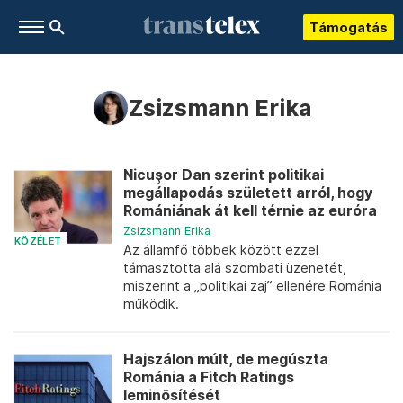
Támogatás
Zsizsmann Erika
Nicuşor Dan szerint politikai
megállapodás született arról, hogy
Romániának át kell térnie az euróra
Zsizsmann Erika
KÖZÉLET
Az államfő többek között ezzel
támasztotta alá szombati üzenetét,
miszerint a „politikai zaj” ellenére Románia
működik.
Hajszálon múlt, de megúszta
Románia a Fitch Ratings
leminősítését