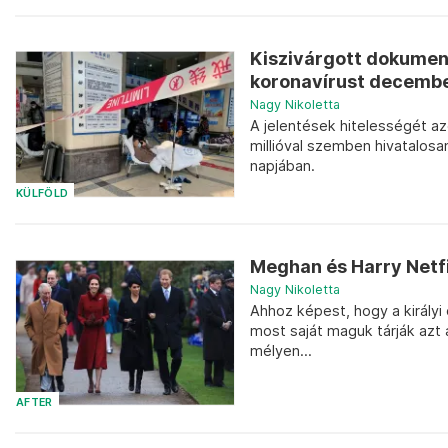
Kiszivárgott dokument
koronavírust decemb
Nagy Nikoletta
A jelentések hitelességét a
millióval szemben hivatalosa
napjában.
KÜLFÖLD
Meghan és Harry Netfi
Nagy Nikoletta
Ahhoz képest, hogy a király
most saját maguk tárják azt a
mélyen...
AFTER