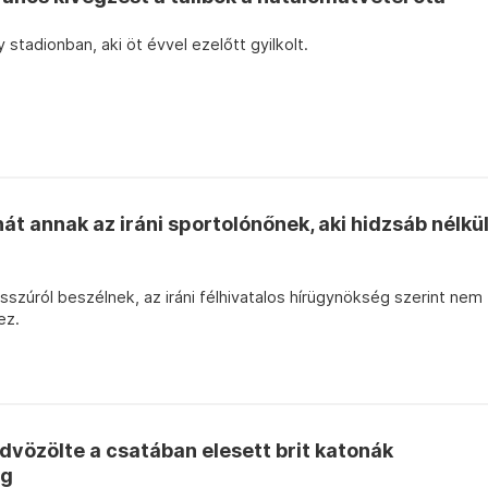
 stadionban, aki öt évvel ezelőtt gyilkolt.
t annak az iráni sportolónőnek, aki hidzsáb nélkü
zúról beszélnek, az iráni félhivatalos hírügynökség szerint nem
ez.
vözölte a csatában elesett brit katonák
eg