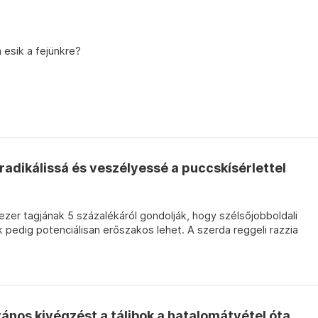
 esik a fejünkre?
radikálissá és veszélyessé a puccskísérlettel
 ezer tagjának 5 százalékáról gondolják, hogy szélsőjobboldali
k pedig potenciálisan erőszakos lehet. A szerda reggeli razzia
vános kivégzést a tálibok a hatalomátvétel óta