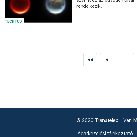
rendelkezik.
TECHTUD
...
◄◄
◄
© 2026 Transtelex – Van Má
Adatkezelési tájékoztató