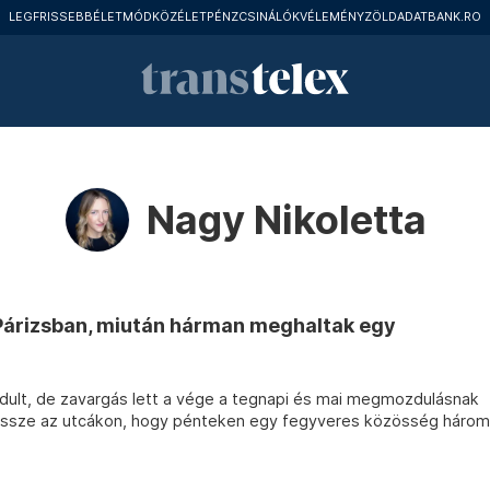
LEGFRISSEBB
ÉLETMÓD
KÖZÉLET
PÉNZCSINÁLÓK
VÉLEMÉNY
ZÖLD
ADATBANK.RO
Nagy Nikoletta
 Párizsban, miután hárman meghaltak egy
ndult, de zavargás lett a vége a tegnapi és mai megmozdulásnak
k össze az utcákon, hogy pénteken egy fegyveres közösség három