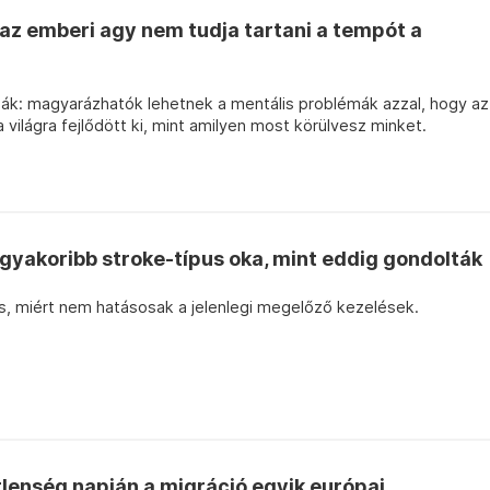
 az emberi agy nem tudja tartani a tempót a
ják: magyarázhatók lehetnek a mentális problémák azzal, hogy az
 világra fejlődött ki, mint amilyen most körülvesz minket.
ggyakoribb stroke-típus oka, mint eddig gondolták
is, miért nem hatásosak a jelenlegi megelőző kezelések.
tlenség napján a migráció egyik európai