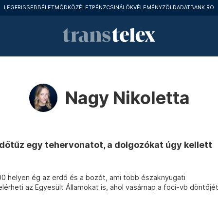
LEGFRISSEBB
ÉLETMÓD
KÖZÉLET
PÉNZCSINÁLÓK
VÉLEMÉNY
ZÖLD
ADATBANK.RO
Nagy Nikoletta
rdőtűz egy tehervonatot, a dolgozókat úgy kellett
0 helyen ég az erdő és a bozót, ami több északnyugati
lérheti az Egyesült Államokat is, ahol vasárnap a foci-vb döntőjé