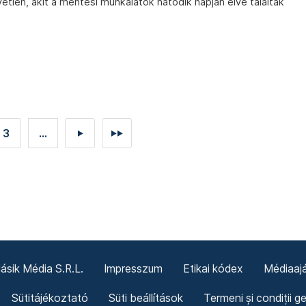
etlen, akit a mentési munkálatok hatodik napján élve találtak
3
...
►
►►
sik Média S.R.L.
Impresszum
Etikai kódex
Médiaajá
Sütitájékoztató
Süti beállítások
Termeni și condiții g