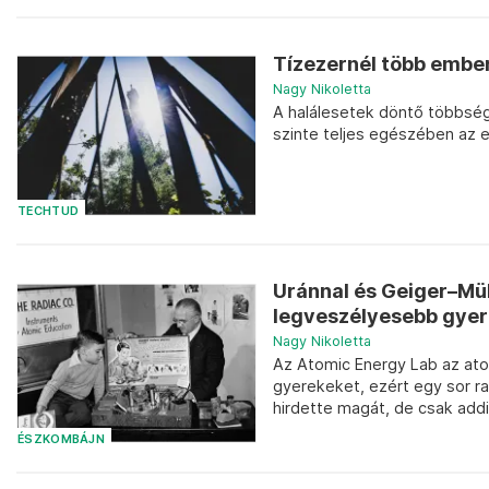
Tízezernél több ember
Nagy Nikoletta
A halálesetek döntő többsége
szinte teljes egészében az e
TECHTUD
Uránnal és Geiger–Mül
legveszélyesebb gyer
Nagy Nikoletta
Az Atomic Energy Lab az ato
gyerekeket, ezért egy sor r
hirdette magát, de csak addig
ÉSZKOMBÁJN