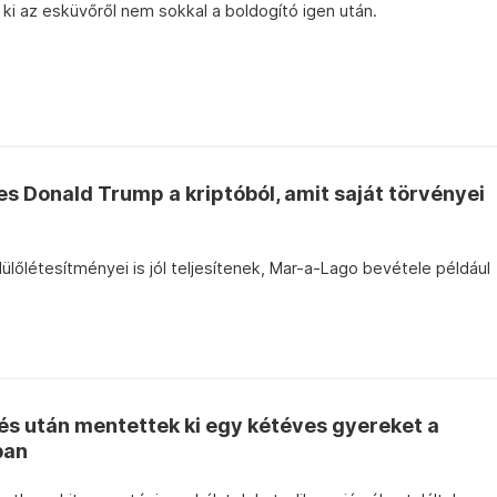
ki az esküvőről nem sokkal a boldogító igen után.
es Donald Trump a kriptóból, amit saját törvényei
ülőlétesítményei is jól teljesítenek, Mar-a-Lago bevétele például
.
és után mentettek ki egy kétéves gyereket a
ban