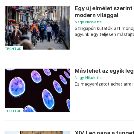
Egy új elmélet szerint
modern világgal
Nagy Nikoletta
Szingapúri kutatók azt mond
agyunk egy teljesen másfajta
TECHTUD
Más lehet az egyik le
Nagy Nikoletta
Ez magyarázatot adhat arra 
TECHTUD
XIV. Leó pápa a függe