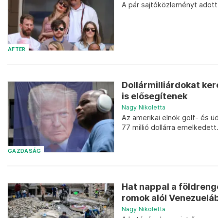
A pár sajtóközleményt adott 
AFTER
Dollármilliárdokat ker
is elősegítenek
Nagy Nikoletta
Az amerikai elnök golf- és üd
77 millió dollárra emelkedett
GAZDASÁG
Hat nappal a földreng
romok alól Venezuelá
Nagy Nikoletta