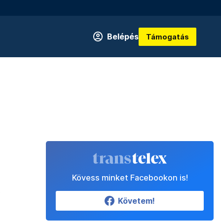
Belépés
Támogatás
Kövess minket Facebookon is!
t
Követem!