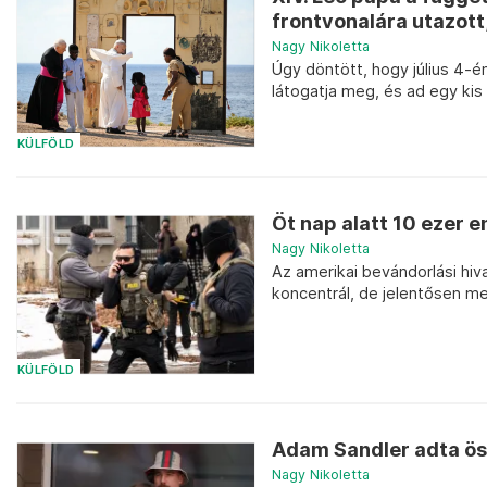
frontvonalára utazott, 
Nagy Nikoletta
Úgy döntött, hogy július 4-é
látogatja meg, és ad egy kis
KÜLFÖLD
Öt nap alatt 10 ezer e
Nagy Nikoletta
Az amerikai bevándorlási hiv
koncentrál, de jelentősen m
KÜLFÖLD
Adam Sandler adta öss
Nagy Nikoletta