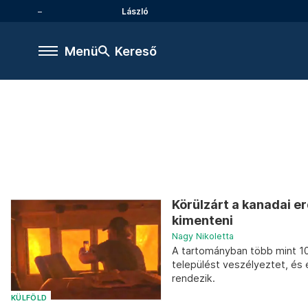
László
Menü
Kereső
Körülzárt a kanadai e
kimenteni
Nagy Nikoletta
A tartományban több mint 10
települést veszélyeztet, és e
rendezik.
KÜLFÖLD