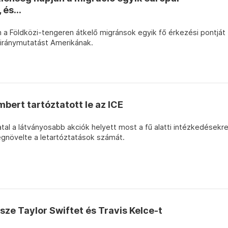
és...
n a Földközi-tengeren átkelő migránsok egyik fő érkezési pontját
 iránymutatást Amerikának.
mbert tartóztatott le az ICE
atal a látványosabb akciók helyett most a fű alatti intézkedésekr
egnövelte a letartóztatások számát.
ze Taylor Swiftet és Travis Kelce-t