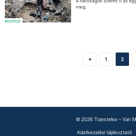
A hatóságok szerint ő az egy
meg.
KÜLFÖLD
1
2
◄
© 2026 Transtelex – Van Má
Adatkezelési tájékoztató