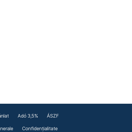
nlat
Adó 3,5%
ÁSZF
enerale
Confidențialitate