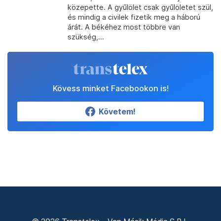
közepette. A gyűlölet csak gyűlöletet szül,
és mindig a civilek fizetik meg a háború
árát. A békéhez most többre van
szükség,...
Kövess minket Facebookon is!
Követem!