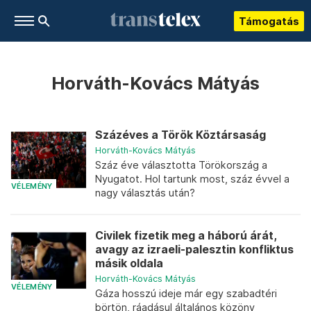
Támogatás
Horváth-Kovács Mátyás
Százéves a Török Köztársaság
Horváth-Kovács Mátyás
Száz éve választotta Törökország a
Nyugatot. Hol tartunk most, száz évvel a
VÉLEMÉNY
nagy választás után?
Civilek fizetik meg a háború árát,
avagy az izraeli-palesztin konfliktus
másik oldala
Horváth-Kovács Mátyás
VÉLEMÉNY
Gáza hosszú ideje már egy szabadtéri
börtön, ráadásul általános közöny