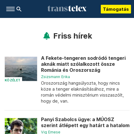
Támogatás
Friss hírek
A Fekete-tengeren sodródó tengeri
aknák miatt szólalkozott össze
Románia és Oroszország
Zsizsmann Erika
KÖZÉLET
Oroszország hangsúlyozta, hogy nincs
köze a tenger elaknásításához, mire a
román védelmi minisztérium visszaszólt,
hogy de, van.
Panyi Szabolcs ügye: a MÚOSZ
szerint átlépett egy határt a hatalom
Vig Emese