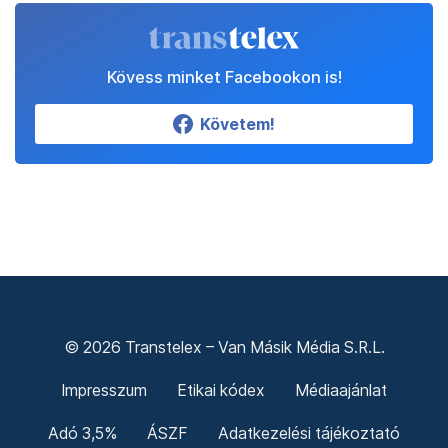
Kövess minket Facebookon is!
Követem!
© 2026 Transtelex – Van Másik Média S.R.L.
Impresszum
Etikai kódex
Médiaajánlat
Adó 3,5%
ÁSZF
Adatkezelési tájékoztató