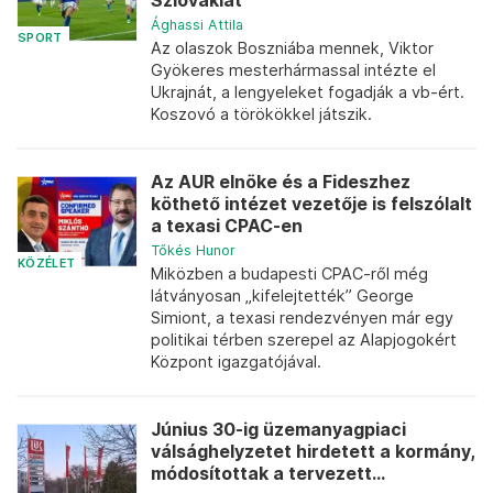
Szlovákiát
Ághassi Attila
SPORT
Az olaszok Boszniába mennek, Viktor
Gyökeres mesterhármassal intézte el
Ukrajnát, a lengyeleket fogadják a vb-ért.
Koszovó a törökökkel játszik.
Az AUR elnöke és a Fideszhez
köthető intézet vezetője is felszólalt
a texasi CPAC-en
Tőkés Hunor
KÖZÉLET
Miközben a budapesti CPAC-ről még
látványosan „kifelejtették” George
Simiont, a texasi rendezvényen már egy
politikai térben szerepel az Alapjogokért
Központ igazgatójával.
Június 30-ig üzemanyagpiaci
válsághelyzetet hirdetett a kormány,
módosítottak a tervezett...