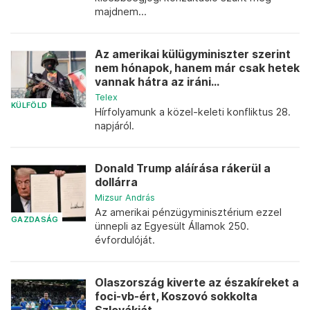
majdnem...
Az amerikai külügyminiszter szerint
nem hónapok, hanem már csak hetek
vannak hátra az iráni...
Telex
KÜLFÖLD
Hírfolyamunk a közel-keleti konfliktus 28.
napjáról.
Donald Trump aláírása rákerül a
dollárra
Mizsur András
Az amerikai pénzügyminisztérium ezzel
GAZDASÁG
ünnepli az Egyesült Államok 250.
évfordulóját.
Olaszország kiverte az északíreket a
foci-vb-ért, Koszovó sokkolta