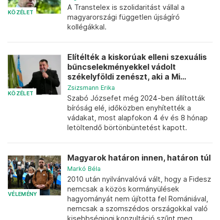
A Transtelex is szolidaritást vállal a
KÖZÉLET
magyarországi független újságíró
kollégákkal.
Elítélték a kiskorúak elleni szexuális
bűncselekményekkel vádolt
székelyföldi zenészt, aki a Mi...
Zsizsmann Erika
KÖZÉLET
Szabó Józsefet még 2024-ben állították
bíróság elé, időközben enyhítették a
vádakat, most alapfokon 4 év és 8 hónap
letöltendő börtönbüntetést kapott.
Magyarok határon innen, határon túl
Markó Béla
2010 után nyilvánvalóvá vált, hogy a Fidesz
nemcsak a közös kormányülések
VÉLEMÉNY
hagyományát nem újította fel Romániával,
nemcsak a szomszédos országokkal való
kisebbségjogi konzultáció szűnt meg