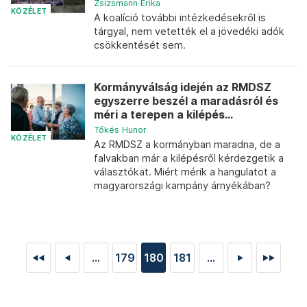
Zsizsmann Erika
KÖZÉLET
A koalíció további intézkedésekről is
tárgyal, nem vetették el a jövedéki adók
csökkentését sem.
Kormányválság idején az RMDSZ
egyszerre beszél a maradásról és
méri a terepen a kilépés...
Tőkés Hunor
KÖZÉLET
Az RMDSZ a kormányban maradna, de a
falvakban már a kilépésről kérdezgetik a
választókat. Miért mérik a hangulatot a
magyarországi kampány árnyékában?
...
179
180
181
...
◄◄
◄
►
►►