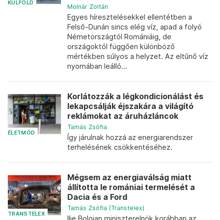
KÜLFÖLD
Molnár Zoltán
Egyes híresztelésekkel ellentétben a
Felső-Dunán sincs elég víz, apad a folyó
Németországtól Romániáig, de
országoktól függően különböző
mértékben súlyos a helyzet. Az eltűnő víz
nyomában leálló...
Korlátozzák a légkondicionálást és
lekapcsálják éjszakára a világító
reklámokat az áruházláncok
Tamás Zsófia
ÉLETMÓD
Így járulnak hozzá az energiarendszer
terhelésének csökkentéséhez.
Mégsem az energiaválság miatt
állította le romániai termelését a
Dacia és a Ford
Tamás Zsófia (Transtelex)
TRANSTELEX
Ilie Bolojan miniszterelnök korábban az