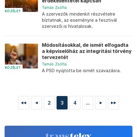
érdekellentétei kapcsán
Tamás Zsófia
KÖZÉLET
A szervezők mindenkit részvételre
bíztatnak, az eseményre a fesztivál
szervezői is hivatalosak.
Módosításokkal, de ismét elfogadta
a képviselőház az integritási törvény
tervezetét
Tamás Zsófia
KÖZÉLET
A PSD nyújtotta be ismét szavazásra.
2
3
4
...
◄◄
◄
►
►►