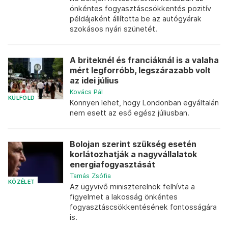
önkéntes fogyasztáscsökkentés pozitív
példájaként állította be az autógyárak
szokásos nyári szünetét.
A briteknél és franciáknál is a valaha
mért legforróbb, legszárazabb volt
az idei július
Kovács Pál
KÜLFÖLD
Könnyen lehet, hogy Londonban egyáltalán
nem esett az eső egész júliusban.
Bolojan szerint szükség esetén
korlátozhatják a nagyvállalatok
energiafogyasztását
Tamás Zsófia
KÖZÉLET
Az ügyvivő miniszterelnök felhívta a
figyelmet a lakosság önkéntes
fogyasztáscsökkentésének fontosságára
is.