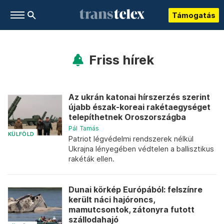
Támogatás
Friss hírek
Az ukrán katonai hírszerzés szerint
újabb észak-koreai rakétaegységet
telepíthetnek Oroszországba
Pál Tamás
KÜLFÖLD
Patriot légvédelmi rendszerek nélkül
Ukrajna lényegében védtelen a ballisztikus
rakéták ellen.
Dunai körkép Európából: felszínre
került náci hajóroncs,
mamutcsontok, zátonyra futott
szállodahajó