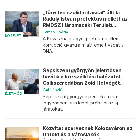
„Töretlen szolidaritással” állt ki
Ráduly István prefektus mellett az
RMDSZ Háromszéki Területi...
Tamás Zsófia
KÖZÉLET
A Kovászna megyei prefektus ellen
korrupció gyanuja miatt emelt vádat a
DNA.
Sepsiszentgyörgyön jelentősen
bővítik a közszállítási hálózatot,
Csíkszeredában Zöld Hétvégét...
Gál László
ÉLETMÓD
Sepsiszentgyörgyön pénteken már
ingyenesen ki is lehet próbálni az új
járatokat.
Közvitát szerveznek Kolozsváron az
Untold és a városlakók