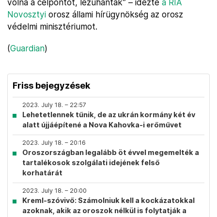
volna a célpontot, lezuhantak” – idézte
a RIA
Novosztyi
orosz állami hírügynökség az orosz
védelmi minisztériumot.
(
Guardian
)
Friss bejegyzések
2023. July 18. – 22:57
Lehetetlennek tűnik, de az ukrán kormány két év
alatt újjáépítené a Nova Kahovka-i erőművet
2023. July 18. – 20:16
Oroszországban legalább öt évvel megemelték a
tartalékosok szolgálati idejének felső
korhatárát
2023. July 18. – 20:00
Kreml-szóvivő: Számolniuk kell a kockázatokkal
azoknak, akik az oroszok nélkül is folytatják a