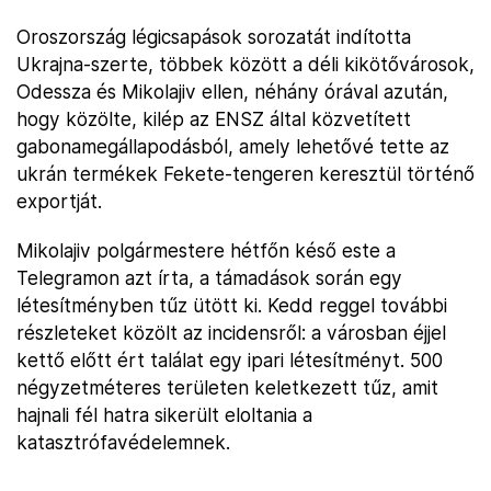
Oroszország légicsapások sorozatát indította
Ukrajna-szerte, többek között a déli kikötővárosok,
Odessza és Mikolajiv ellen, néhány órával azután,
hogy közölte, kilép az ENSZ által közvetített
gabonamegállapodásból, amely lehetővé tette az
ukrán termékek Fekete-tengeren keresztül történő
exportját.
Mikolajiv polgármestere hétfőn késő este a
Telegramon azt írta, a támadások során egy
létesítményben tűz ütött ki. Kedd reggel további
részleteket közölt az incidensről: a városban éjjel
kettő előtt ért találat egy ipari létesítményt. 500
négyzetméteres területen keletkezett tűz, amit
hajnali fél hatra sikerült eloltania a
katasztrófavédelemnek.