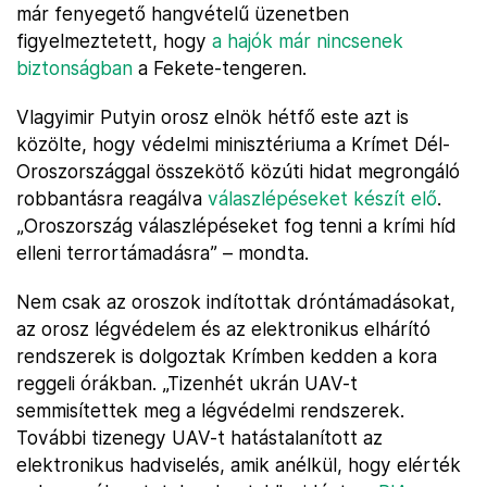
már fenyegető hangvételű üzenetben
figyelmeztetett, hogy
a hajók már nincsenek
biztonságban
a Fekete-tengeren.
Vlagyimir Putyin orosz elnök hétfő este azt is
közölte, hogy védelmi minisztériuma a Krímet Dél-
Oroszországgal összekötő közúti hidat megrongáló
robbantásra reagálva
válaszlépéseket készít elő
.
„Oroszország válaszlépéseket fog tenni a krími híd
elleni terrortámadásra” – mondta.
Nem csak az oroszok indítottak dróntámadásokat,
az orosz légvédelem és az elektronikus elhárító
rendszerek is dolgoztak Krímben kedden a kora
reggeli órákban. „Tizenhét ukrán UAV-t
semmisítettek meg a légvédelmi rendszerek.
További tizenegy UAV-t hatástalanított az
elektronikus hadviselés, amik anélkül, hogy elérték