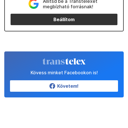
Állítsd be a Transtelexet
megbízható forrásnak!
Beállítom
Kövess minket Facebookon is!
Követem!