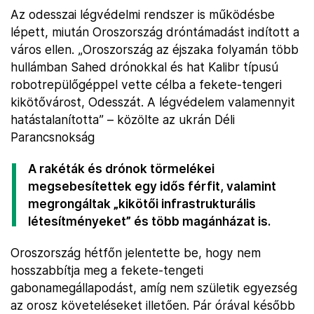
Az odesszai légvédelmi rendszer is működésbe
lépett, miután Oroszország dróntámadást indított a
város ellen. „Oroszország az éjszaka folyamán több
hullámban Sahed drónokkal és hat Kalibr típusú
robotrepülőgéppel vette célba a fekete-tengeri
kikötővárost, Odesszát. A légvédelem valamennyit
hatástalanította” – közölte az ukrán Déli
Parancsnokság
A rakéták és drónok törmelékei
megsebesítettek egy idős férfit, valamint
megrongáltak „kikötői infrastrukturális
létesítményeket” és több magánházat is.
Oroszország hétfőn jelentette be, hogy nem
hosszabbítja meg a fekete-tengeti
gabonamegállapodást, amíg nem születik egyezség
az orosz követeléseket illetően. Pár órával később