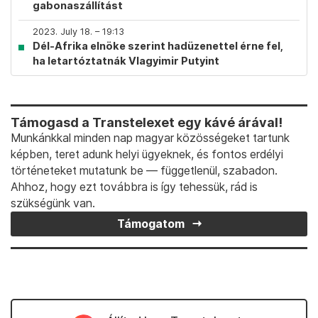
gabonaszállítást
2023. July 18. – 19:13
Dél-Afrika elnöke szerint hadüzenettel érne fel,
ha letartóztatnák Vlagyimir Putyint
Támogasd a Transtelexet egy kávé árával!
Munkánkkal minden nap magyar közösségeket tartunk
képben, teret adunk helyi ügyeknek, és fontos erdélyi
történeteket mutatunk be — függetlenül, szabadon.
Ahhoz, hogy ezt továbbra is így tehessük, rád is
szükségünk van.
Támogatom