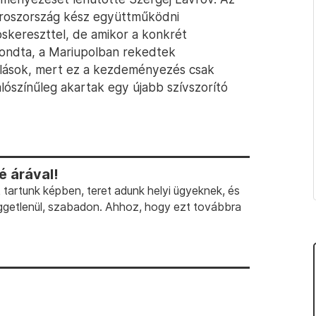
Oroszország kész együttműködni
öskereszttel, de amikor a konkrét
mondta, a Mariupolban rekedtek
lások, mert ez a kezdeményezés csak
valószínűleg akartak egy újabb szívszorító
 árával!
artunk képben, teret adunk helyi ügyeknek, és
ggetlenül, szabadon. Ahhoz, hogy ezt továbbra