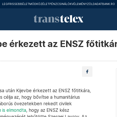
LEGFRISSEBB
ÉLETMÓD
KÖZÉLET
PÉNZCSINÁLÓK
VÉLEMÉNY
ZÖLD
ADATBANK.RO
e érkezett az ENSZ főtitká
ása után Kijevbe érkezett az ENSZ főtitkára,
s célja az, hogy bővítse a humanitárius
háborús övezetekben rekedt civilek
 is elmondta
, hogy az ENSZ kész
ményezését lehűtötte Szergej Lavrov. Az