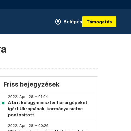
Belépés
Támogatás
ra
Friss bejegyzések
2022. April 28. – 01:04
A brit külügyminiszter harci gépeket
ígért Ukrajnának, kormánya sietve
pontosított
2022. April 28. – 00:26