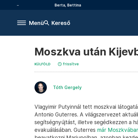
Berta, Bettina
Menü
Kereső
Moszkva után Kijevb
frissítve
KÜLFÖLD
Tóth Gergely
Vlagyimir Putyinnál tett moszkvai látogat
Antonio Guterres. A világszervezet aktuáli
segítségnyújtást, illetve segédkezzen a 
evakuálásában. Guterres
már Moszkvában
beavatkozni Mariupolban, azonban kezde