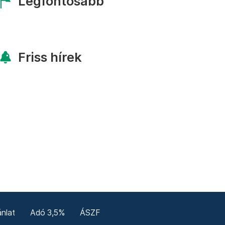
Legfontosabb
Friss hírek
nlat
Adó 3,5%
ÁSZF