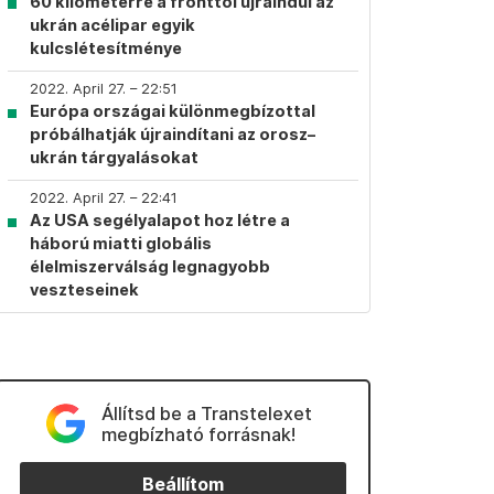
60 kilométerre a fronttól újraindul az
ukrán acélipar egyik
kulcslétesítménye
2022. April 27. – 22:51
Európa országai különmegbízottal
próbálhatják újraindítani az orosz–
ukrán tárgyalásokat
2022. April 27. – 22:41
Az USA segélyalapot hoz létre a
háború miatti globális
élelmiszerválság legnagyobb
veszteseinek
Állítsd be a Transtelexet
megbízható forrásnak!
Beállítom