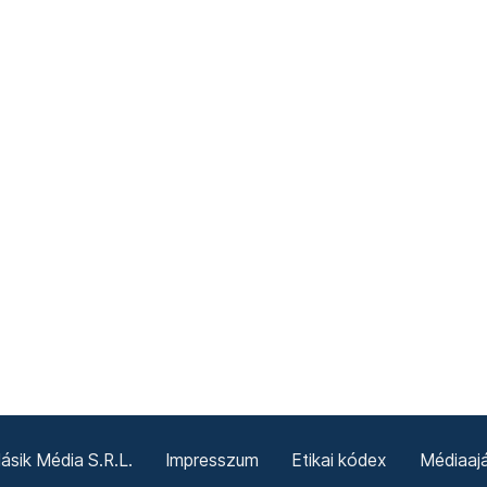
sik Média S.R.L.
Impresszum
Etikai kódex
Médiaajá