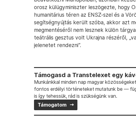
orosz külügyminiszter leszögezte, hogy 
humanitárius téren az ENSZ-szel és a Vör
segítségnyújtás került szóba, akkor azt 
megmentéséről nem lesznek külön tárgya
teátrális gesztus volt Ukrajna részéről, „
jelenetet rendezni”.
Támogasd a Transtelexet egy kávé
Munkánkkal minden nap magyar közösségeket t
fontos erdélyi történeteket mutatunk be — fü
is így tehessük, rád is szükségünk van.
Támogatom