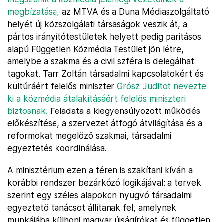
megbízatása,
az MTVA és a Duna Médiaszolgáltató
helyét új közszolgálati társaságok veszik át, a
pártos irányítótestületek helyett pedig paritásos
alapú Független Közmédia Testület jön létre,
amelybe a szakma és a civil szféra is delegálhat
tagokat. Tarr Zoltán társadalmi kapcsolatokért és
kultúráért felelős miniszter
Grósz Juditot nevezte
ki a közmédia átalakításáért felelős miniszteri
biztosnak.
Feladata a kiegyensúlyozott működés
előkészítése, a szervezet átfogó átvilágítása és a
reformokat megelőző szakmai, társadalmi
egyeztetés koordinálása.
A minisztérium ezen a téren is szakítani kíván a
korábbi rendszer bezárkózó logikájával: a tervek
szerint egy széles alapokon nyugvó társadalmi
egyeztető tanácsot állítanak fel, amelynek
munkájába külhoni magyar újságírókat és független