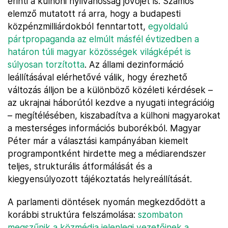
érinti a külhoni nyilvánosság jövőjét is. Számos
elemző mutatott rá arra, hogy a budapesti
közpénzmilliárdokból fenntartott,
egyoldalú
pártpropaganda az elmúlt másfél évtizedben a
határon túli magyar közösségek világképét is
súlyosan torzította
. Az állami dezinformáció
leállításával elérhetővé válik, hogy érezhető
változás álljon be a különböző közéleti kérdések –
az ukrajnai háborútól kezdve a nyugati integrációig
– megítélésében, kiszabadítva a külhoni magyarokat
a mesterséges információs buborékból. Magyar
Péter már a választási kampányában kiemelt
programpontként hirdette meg a médiarendszer
teljes, strukturális átformálását és a
kiegyensúlyozott tájékoztatás helyreállítását.
A parlamenti döntések nyomán megkezdődött a
korábbi struktúra felszámolása:
szombaton
megszűnik a közmédia jelenlegi vezetőinek a