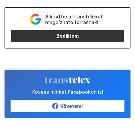
Állítsd be a Transtelexet
megbízható forrásnak!
Beállítom
Kövess minket Facebookon is!
Követem!