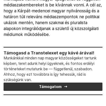
médiaszakembereket is be kívánnak vonni. A cél az,
hogy a Kárpát-medencei magyar nyilvánosság és a
határon túli releváns médiaszempontok ne politikai
ukázok mentén, hanem szakmai és pluralista
alapokon integrálódjanak a születő új közszolgálati
médiumok működésébe.
Támogasd a Transtelexet egy kávé árával!
Munkánkkal minden nap magyar közösségeket tartunk
képben, teret adunk helyi ügyeknek, és fontos erdélyi
történeteket mutatunk be — függetlenül, szabadon.
Ahhoz, hogy ezt továbbra is így tehessük, rád is
szükségünk van.
Támogatom