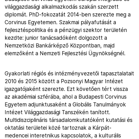
világgazdasági alkalmazkodás szakán szerzett
diplomát. PhD-fokozatát 2014-ben szerezte meg a
Corvinus Egyetemen. Szakmai pályafutását a
fejlesztéspolitika és a pénzügyi szektor területén
kezdte: junior tanácsadóként dolgozott a
Nemzetközi Bankárképző Központban, majd
elemzőként a Nemzeti Fejlesztési Ügynökségnél.
Gyakorlati régiós és intézményvezetői tapasztalatait
2010 és 2015 között a Pozsonyi Magyar Intézet
igazgatójaként szerezte. Ezt követően tért vissza
az akadémiai szférába, ahol a Budapesti Corvinus
Egyetem adjunktusaként a Globális Tanulmányok
Intézet Világgazdasági Tanszékén tanított.
Multidiszciplináris társadalomkutatóként kutatási és
oktatási területei közé tartoznak a Kárpát-
medencei interetnikus kapcsolatok, a kulturális