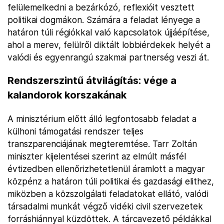
felülemelkedni a bezárkózó, reflexióit vesztett
politikai dogmákon. Számára a feladat lényege a
határon túli régiókkal való kapcsolatok újjáépítése,
ahol a merev, felülről diktált lobbiérdekek helyét a
valódi és egyenrangú szakmai partnerség veszi át.
Rendszerszintű átvilágítás: vége a
kalandorok korszakának
A minisztérium előtt álló legfontosabb feladat a
külhoni támogatási rendszer teljes
transzparenciájának megteremtése. Tarr Zoltán
miniszter kijelentései szerint az elmúlt másfél
évtizedben ellenőrizhetetlenül áramlott a magyar
közpénz a határon túli politikai és gazdasági elithez,
miközben a közszolgálati feladatokat ellátó, valódi
társadalmi munkát végző vidéki civil szervezetek
forráshiánnyal küzdöttek. A tárcavezető példákkal