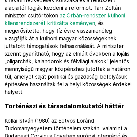
kirakatintézkedések korszaka és a rendszert
alapjaitól fogják kezdeni a reformot. Tarr Zoltán
miniszter csütörtökön
az Orbán-rendszer külhoni
kliensrendszerét kritizálta keményen
, és
megerősítette, hogy tíz évre visszamenőleg
vizsgálják át a külhoni magyar közösségeknek
juttatott támogatások felhasználását. A miniszter
szerint gyanítható, hogy az elmúlt években a lojális
„oligarchák, kalandorok és félvilági alakok” jelentős
mennyiségű magyar közpénzhez jutottak a határon
túl, amelyet saját politikai és gazdasági befolyásuk
építésére használtak fel a helyi közösségek érdekei
helyett.
Történészi és társadalomkutatói háttér
Kollai István (1980) az Eötvös Loránd
Tudományegyetem történelem szakán, valamint a
Budapesti Corvinus Egyetem európai integráció és