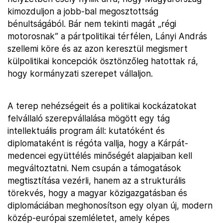
kimozduljon a jobb-bal megosztottság
bénultságából. Bár nem tekinti magát „régi
motorosnak” a pártpolitikai térfélen, Lányi András
szellemi köre és az azon keresztül megismert
külpolitikai koncepciók ösztönzőleg hatottak rá,
hogy kormányzati szerepet vállaljon.
A terep nehézségeit és a politikai kockázatokat
felvállaló szerepvállalása mögött egy tág
intellektuális program áll: kutatóként és
diplomataként is régóta vallja, hogy a Kárpát-
medencei együttélés minőségét alapjaiban kell
megváltoztatni. Nem csupán a támogatások
megtisztítása vezérli, hanem az a strukturális
törekvés, hogy a magyar közigazgatásban és
diplomáciában meghonosítson egy olyan új, modern
közép-európai szemléletet, amely képes