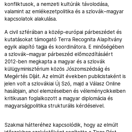
konfliktusok, a nemzeti kultúrák távolodása,
valamint az emlékezetpolitika és a szlovák–magyar
kapcsolatok alakulása.
A civil szférában a közép-európai párbeszédet és
kutatásokat támogató Terra Recognita Alapítvány
egyik alapító tagja és koordinátora. E minőségében
a szlovák–magyar párbeszéd előmozdításáért
2012-ben megkapta a magyar és a szlovák
külügyminisztérium közös Jószomszédság és
Megértés Díját. Az elmúlt években publicistaként is
jelen volt a szlovákiai Új Szó, majd a Válasz Online
hasábjain, ahol elemzéseiben és véleménycikkeiben
kritikusan foglalkozott a magyar diplomácia és
magyarságpolitika strukturális kérdéseivel.
Szakmai hátteréhez kapcsolódik, hogy az elmúlt