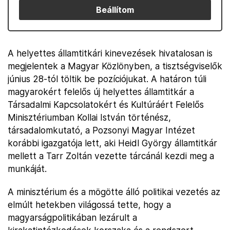
Beállítom
A helyettes államtitkári kinevezések hivatalosan is
megjelentek a Magyar Közlönyben, a tisztségviselők
június 28-tól töltik be pozíciójukat. A határon túli
magyarokért felelős új helyettes államtitkár a
Társadalmi Kapcsolatokért és Kultúráért Felelős
Minisztériumban Kollai István történész,
társadalomkutató, a Pozsonyi Magyar Intézet
korábbi igazgatója lett, aki Heidl György államtitkár
mellett a Tarr Zoltán vezette tárcánál kezdi meg a
munkáját.
A minisztérium és a mögötte álló politikai vezetés az
elmúlt hetekben világossá tette, hogy a
magyarságpolitikában lezárult a