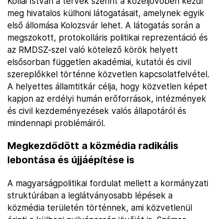
Kollai István a tervek szerint a közeljövőben kezdi
meg hivatalos külhoni látogatásait, amelynek egyik
első állomása Kolozsvár lehet. A látogatás során a
megszokott, protokolláris politikai reprezentáció és
az RMDSZ-szel való kötelező körök helyett
elsősorban független akadémiai, kutatói és civil
szereplőkkel történne közvetlen kapcsolatfelvétel.
A helyettes államtitkár célja, hogy közvetlen képet
kapjon az erdélyi humán erőforrások, intézmények
és civil kezdeményezések valós állapotáról és
mindennapi problémáiról.
Megkezdődött a közmédia radikális
lebontása és újjáépítése is
A magyarságpolitikai fordulat mellett a kormányzati
struktúrában a leglátványosabb lépések a
közmédia területén történnek, ami közvetlenül