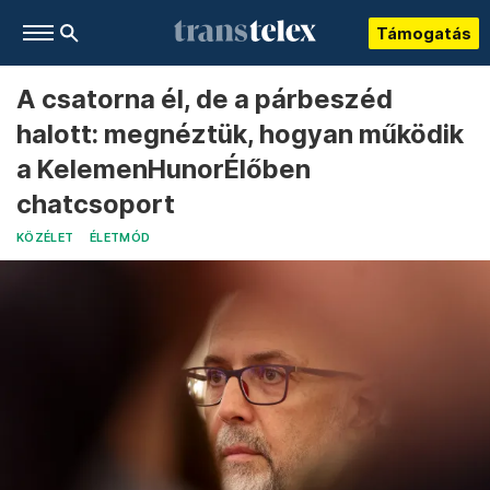
Támogatás
A csatorna él, de a párbeszéd
halott: megnéztük, hogyan működik
a KelemenHunorÉlőben
chatcsoport
KÖZÉLET
ÉLETMÓD