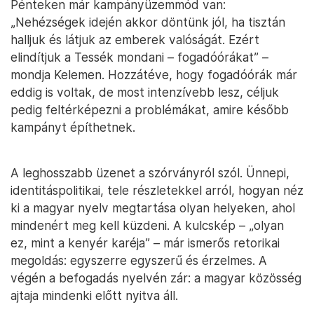
Pénteken már kampányüzemmód van:
„Nehézségek idején akkor döntünk jól, ha tisztán
halljuk és látjuk az emberek valóságát. Ezért
elindítjuk a Tessék mondani – fogadóórákat” –
mondja Kelemen. Hozzátéve, hogy fogadóórák már
eddig is voltak, de most intenzívebb lesz, céljuk
pedig feltérképezni a problémákat, amire később
kampányt építhetnek.
A leghosszabb üzenet a szórványról szól. Ünnepi,
identitáspolitikai, tele részletekkel arról, hogyan néz
ki a magyar nyelv megtartása olyan helyeken, ahol
mindenért meg kell küzdeni. A kulcskép – „olyan
ez, mint a kenyér karéja” – már ismerős retorikai
megoldás: egyszerre egyszerű és érzelmes. A
végén a befogadás nyelvén zár: a magyar közösség
ajtaja mindenki előtt nyitva áll.