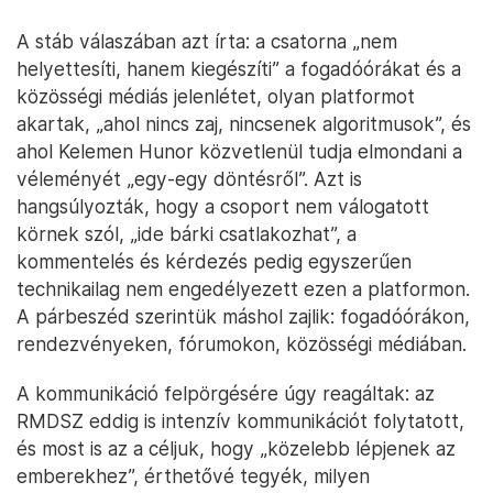
A stáb válaszában azt írta: a csatorna „nem
helyettesíti, hanem kiegészíti” a fogadóórákat és a
közösségi médiás jelenlétet, olyan platformot
akartak, „ahol nincs zaj, nincsenek algoritmusok”, és
ahol Kelemen Hunor közvetlenül tudja elmondani a
véleményét „egy-egy döntésről”. Azt is
hangsúlyozták, hogy a csoport nem válogatott
körnek szól, „ide bárki csatlakozhat”, a
kommentelés és kérdezés pedig egyszerűen
technikailag nem engedélyezett ezen a platformon.
A párbeszéd szerintük máshol zajlik: fogadóórákon,
rendezvényeken, fórumokon, közösségi médiában.
A kommunikáció felpörgésére úgy reagáltak: az
RMDSZ eddig is intenzív kommunikációt folytatott,
és most is az a céljuk, hogy „közelebb lépjenek az
emberekhez”, érthetővé tegyék, milyen