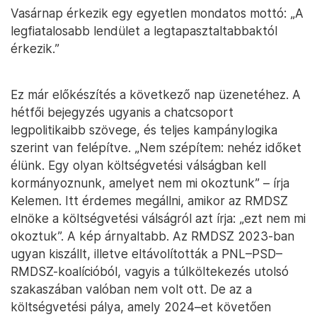
Vasárnap érkezik egy egyetlen mondatos mottó: „A
legfiatalosabb lendület a legtapasztaltabbaktól
érkezik.”
Ez már előkészítés a következő nap üzenetéhez. A
hétfői bejegyzés ugyanis a chatcsoport
legpolitikaibb szövege, és teljes kampánylogika
szerint van felépítve. „Nem szépítem: nehéz időket
élünk. Egy olyan költségvetési válságban kell
kormányoznunk, amelyet nem mi okoztunk” – írja
Kelemen. Itt érdemes megállni, amikor az RMDSZ
elnöke a költségvetési válságról azt írja: „ezt nem mi
okoztuk”. A kép árnyaltabb. Az RMDSZ 2023-ban
ugyan kiszállt, illetve eltávolították a PNL–PSD–
RMDSZ-koalícióból, vagyis a túlköltekezés utolsó
szakaszában valóban nem volt ott. De az a
költségvetési pálya, amely 2024–et követően