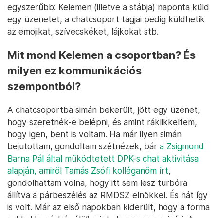
egyszerűbb: Kelemen (illetve a stábja) naponta küld
egy üzenetet, a chatcsoport tagjai pedig küldhetik
az emojikat, szívecskéket, lájkokat stb.
Mit mond Kelemen a csoportban? És
milyen ez kommunikációs
szempontból?
A chatcsoportba simán bekerült, jött egy üzenet,
hogy szeretnék-e belépni, és amint ráklikkeltem,
hogy igen, bent is voltam. Ha már ilyen simán
bejutottam, gondoltam szétnézek, bár
a Zsigmond
Barna Pál által működtetett DPK-s chat aktivitása
alapján, amiről Tamás Zsófi kolléganőm írt
,
gondolhattam volna, hogy itt sem lesz turbóra
állítva a párbeszélés az RMDSZ elnökkel. És hát így
is volt. Már az első napokban kiderült, hogy a forma