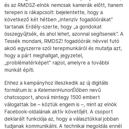
és az RMDSZ-elnök nemcsak kamerák előtt, hanem
terepen is rákapcsolt: bejelentette, hogy a
következő két hétben „intenzív fogadóórákat”
tartanak Erdély-szerte, hogy „a gondokat
összegyűjtsék, és ahol lehet, azonnal segítsenek”. A
Tessék mondani, RMDSZ! fogadóórák névvel futó
akció egyszerre szól terepmunkáról és mutatja azt,
hogy a párt meghallgat, jegyzetel,
„problématérképet” rajzol, amelyre a további
munkát építi.
Ehhez a kampányhoz illeszkedik az új digitális
formátum is: a
KelemenHunorÉlőben
nevű
chatcsoport, ahová mintegy 1500 embert
válogattak be – köztük engem is –, mint az elnök
Facebook-oldalának aktív követőjét. A csoport
deklarált funkciója az, hogy a választókkal jobban
tudjanak kommunikálni. A technikai megoldás ennél