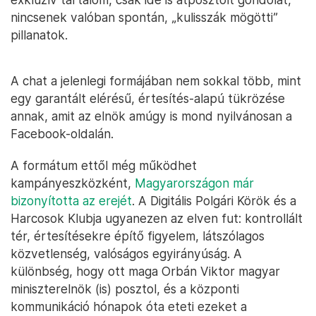
nincsenek valóban spontán, „kulisszák mögötti”
pillanatok.
A chat a jelenlegi formájában nem sokkal több, mint
egy garantált elérésű, értesítés-alapú tükrözése
annak, amit az elnök amúgy is mond nyilvánosan a
Facebook-oldalán.
A formátum ettől még működhet
kampányeszközként,
Magyarországon már
bizonyította az erejét
. A Digitális Polgári Körök és a
Harcosok Klubja ugyanezen az elven fut: kontrollált
tér, értesítésekre építő figyelem, látszólagos
közvetlenség, valóságos egyirányúság. A
különbség, hogy ott maga Orbán Viktor magyar
miniszterelnök (is) posztol, és a központi
kommunikáció hónapok óta eteti ezeket a