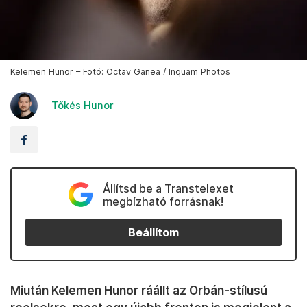
Kelemen Hunor – Fotó: Octav Ganea / Inquam Photos
Tőkés Hunor
Állítsd be a Transtelexet
megbízható forrásnak!
Beállítom
Miután Kelemen Hunor ráállt az Orbán-stílusú