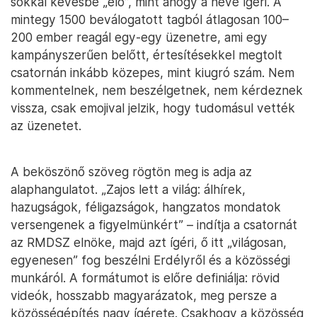
sokkal kevésbé „élő”, mint ahogy a neve ígéri. A
mintegy 1500 beválogatott tagból átlagosan 100–
200 ember reagál egy-egy üzenetre, ami egy
kampányszerűen belőtt, értesítésekkel megtolt
csatornán inkább közepes, mint kiugró szám. Nem
kommentelnek, nem beszélgetnek, nem kérdeznek
vissza, csak emojival jelzik, hogy tudomásul vették
az üzenetet.
A beköszönő szöveg rögtön meg is adja az
alaphangulatot. „Zajos lett a világ: álhírek,
hazugságok, féligazságok, hangzatos mondatok
versengenek a figyelmünkért” – indítja a csatornát
az RMDSZ elnöke, majd azt ígéri, ő itt „világosan,
egyenesen” fog beszélni Erdélyről és a közösségi
munkáról. A formátumot is előre definiálja: rövid
videók, hosszabb magyarázatok, meg persze a
közösségépítés nagy ígérete. Csakhogy a közösség