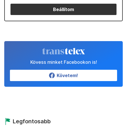
Beállítom
Kövess minket Facebookon is!
Követem!
Legfontosabb