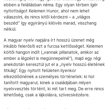
ebben a felállásban néma. Egy olyan térben ígér
nyitottságot Kelemen Hunor, ahol nem lehet
válaszolni, és nincs kitől kérdezni – a „világos
beszéd” így egyirányú kilövés marad, visszhang
nélkül.
A magyar nyelv napjára írt hosszú üzenet még
inkább felerősíti ezt a furcsa kettősséget. Kelemen
költői hangon indít („vannak pillanatok, amikor az
ember a légzést is megünnepelné”), majd egy régi
anekdotán keresztül jut el a „nyelv hosszú életének
titkáig”. Egy nyitott felületen ilyenkor
elkezdődnének a személyes történetek: ki hol
tanított magyarul, kinek a családjában milyen
nyelvvesztés történt, ki mit tart meg. De erre nincs
lehetőség, csak a lájkolásra, szívecskézésre.