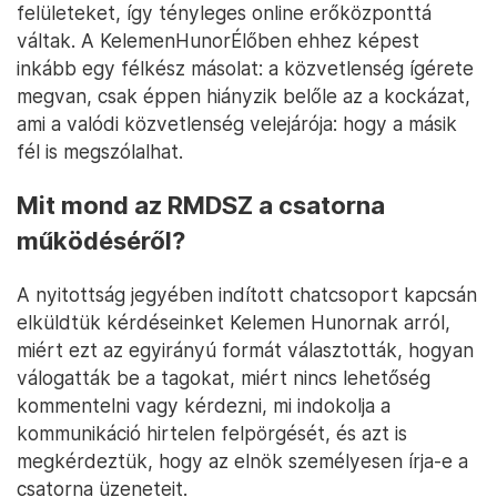
felületeket, így tényleges online erőközponttá
váltak. A KelemenHunorÉlőben ehhez képest
inkább egy félkész másolat: a közvetlenség ígérete
megvan, csak éppen hiányzik belőle az a kockázat,
ami a valódi közvetlenség velejárója: hogy a másik
fél is megszólalhat.
Mit mond az RMDSZ a csatorna
működéséről?
A nyitottság jegyében indított chatcsoport kapcsán
elküldtük kérdéseinket Kelemen Hunornak arról,
miért ezt az egyirányú formát választották, hogyan
válogatták be a tagokat, miért nincs lehetőség
kommentelni vagy kérdezni, mi indokolja a
kommunikáció hirtelen felpörgését, és azt is
megkérdeztük, hogy az elnök személyesen írja-e a
csatorna üzeneteit.