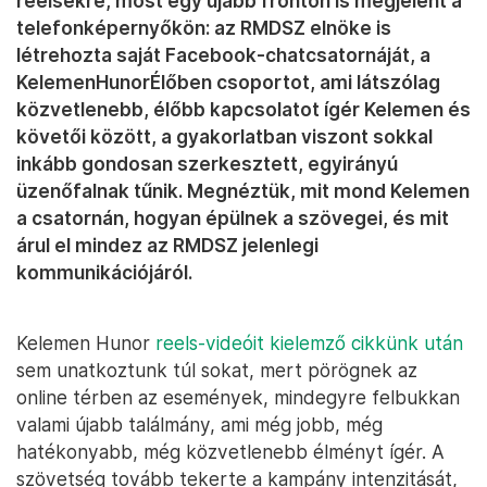
reelsekre, most egy újabb fronton is megjelent a
telefonképernyőkön: az RMDSZ elnöke is
létrehozta saját Facebook-chatcsatornáját, a
KelemenHunorÉlőben csoportot, ami látszólag
közvetlenebb, élőbb kapcsolatot ígér Kelemen és
követői között, a gyakorlatban viszont sokkal
inkább gondosan szerkesztett, egyirányú
üzenőfalnak tűnik. Megnéztük, mit mond Kelemen
a csatornán, hogyan épülnek a szövegei, és mit
árul el mindez az RMDSZ jelenlegi
kommunikációjáról.
Kelemen Hunor
reels-videóit kielemző cikkünk után
sem unatkoztunk túl sokat, mert pörögnek az
online térben az események, mindegyre felbukkan
valami újabb találmány, ami még jobb, még
hatékonyabb, még közvetlenebb élményt ígér. A
szövetség tovább tekerte a kampány intenzitását,