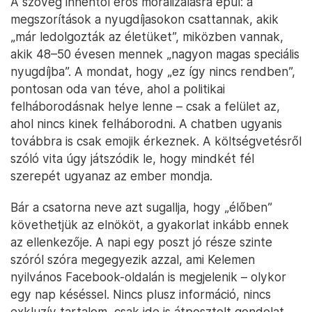
A szöveg innentől erős moralizálásra épül: a
megszorítások a nyugdíjasokon csattannak, akik
„már ledolgozták az életüket”, miközben vannak,
akik 48–50 évesen mennek „nagyon magas speciális
nyugdíjba”. A mondat, hogy „ez így nincs rendben”,
pontosan oda van téve, ahol a politikai
felháborodásnak helye lenne – csak a felület az,
ahol nincs kinek felháborodni. A chatben ugyanis
továbbra is csak emojik érkeznek. A költségvetésről
szóló vita úgy játszódik le, hogy mindkét fél
szerepét ugyanaz az ember mondja.
Bár a csatorna neve azt sugallja, hogy „élőben”
követhetjük az elnököt, a gyakorlat inkább ennek
az ellenkezője. A napi egy poszt jó része szinte
szóról szóra megegyezik azzal, ami Kelemen
nyilvános Facebook-oldalán is megjelenik – olykor
egy nap késéssel. Nincs plusz információ, nincs
exkluzív tartalom, csak ide is átposztolt gondolat,