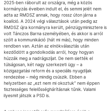
2025-ben ráborult az országra, még a közös
kormányzás éveiben indult el, és semmi jelét nem
adta az RMDSZ annak, hogy rossz úton járna a
koalíció. A 2024 végi választások után pedig az
RMDSZ újra kormányra került, pénzügyminisztere is
volt Tánczos Barna személyében, és akkor is arról
szólt a kommunikáció (hát mi más), hogy minden
rendben van. Aztán az elnökválasztás után
kezdődött a gondolkodás arról, hogy hogyan
húzzák meg a nadrágszíjat. De nem siették el
túlságosan, két nagy szerkezeti ügy – a
közigazgatási reform és a speciális nyugdíjak
rendezése – még mindig csúszik. Ebben a
helyzetben az „ezt nem mi okoztuk” nem éppen
tisztességes felelősséghárításnak tűnik. Valami
ilyesmit játszik a PSD is.