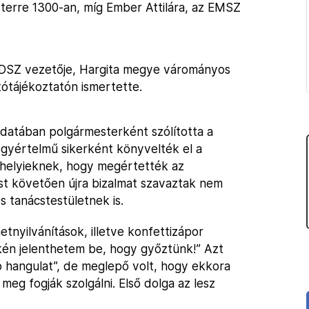
sterre 1300-an, míg Ember Attilára, az EMSZ
MDSZ vezetője, Hargita megye várományos
ótájékoztatón ismertette.
udatában polgármesterként szólította a
egyértelmű sikerként könyvelték el a
helyieknek, hogy megértették az
st követően újra bizalmat szavaztak nem
s tanácstestületnek is.
tnyilvánítások, illetve konfettizápor
zkén jelenthetem be, hogy győztünk!” Azt
ó hangulat”, de meglepő volt, hogy ekkora
eg fogják szolgálni. Első dolga az lesz