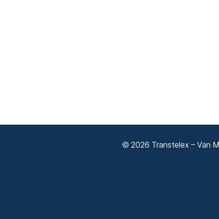
© 2026 Transtelex – Van Má
Adatkezelési tájékoztató