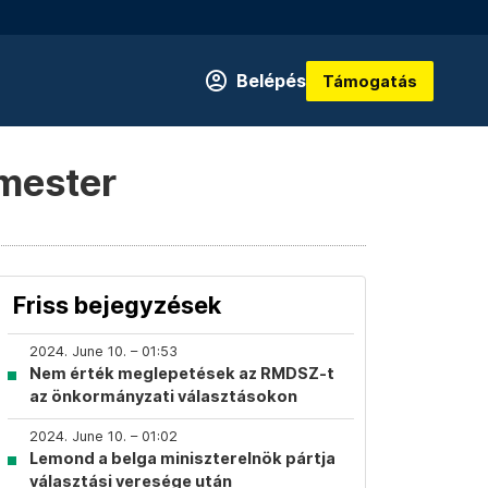
Belépés
Támogatás
rmester
Friss bejegyzések
2024. June 10. – 01:53
Nem érték meglepetések az RMDSZ-t
az önkormányzati választásokon
2024. June 10. – 01:02
Lemond a belga miniszterelnök pártja
választási veresége után