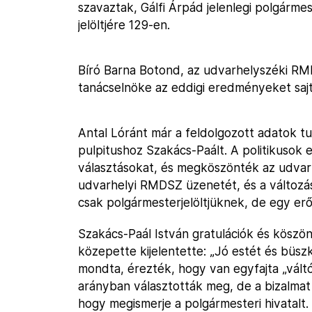
szavaztak, Gálfi Árpád jelenlegi polgárme
jelöltjére 129-en.
Bíró Barna Botond, az udvarhelyszéki R
tanácselnöke az eddigi eredményeket sajt
Antal Lóránt már a feldolgozott adatok t
pulpitushoz Szakács-Paált. A politikusok 
választásokat, és megköszönték az udvar
udvarhelyi RMDSZ üzenetét, és a változá
csak polgármesterjelöltjüknek, de egy erő
Szakács-Paál István gratulációk és köszöne
közepette kijelentette: „Jó estét és büs
mondta, érezték, hogy van egyfajta „vált
arányban választották meg, de a bizalmat m
hogy megismerje a polgármesteri hivatalt.