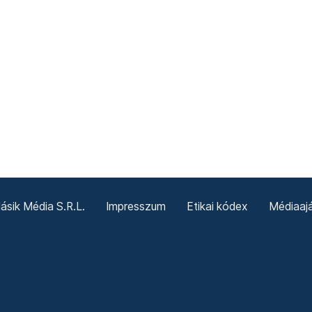
sik Média S.R.L.
Impresszum
Etikai kódex
Médiaajá
Sütitájékoztató
Süti beállítások
Termeni și condiții g
Politica cookie-urilor