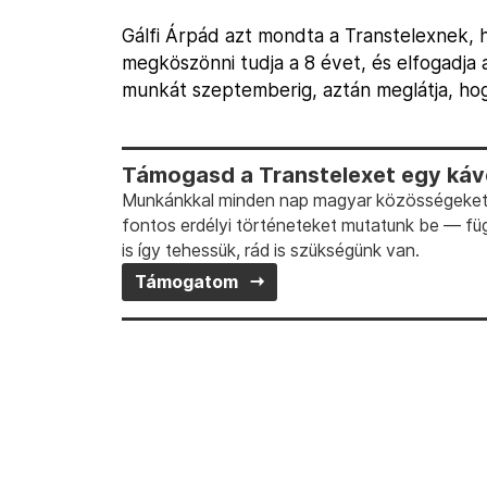
Gálfi Árpád azt mondta a Transtelexnek,
megköszönni tudja a 8 évet, és elfogadja 
munkát szeptemberig, aztán meglátja, hogy
Támogasd a Transtelexet egy kávé
Munkánkkal minden nap magyar közösségeket t
fontos erdélyi történeteket mutatunk be — fü
is így tehessük, rád is szükségünk van.
Támogatom