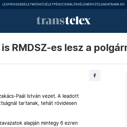
LEGFRISSEBB
ÉLETMÓD
KÖZÉLET
PÉNZCSINÁLÓK
VÉLEMÉNY
ZÖLD
ADATBANK.RO
 is RMDSZ-es lesz a polgá
akács-Paál István vezet. A leadott
tságnál tartanak, tehát rövidesen
zavazatok alapján mintegy 6 ezren