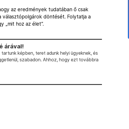
 hogy az eredmények tudatában ő csak
a választópolgárok döntését. Folytatja a
 „mit hoz az élet”.
 árával!
artunk képben, teret adunk helyi ügyeknek, és
ggetlenül, szabadon. Ahhoz, hogy ezt továbbra