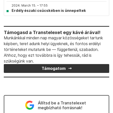
2024. March 15. – 17:55
Erdély északi csücskében is ünnepeltek
Támogasd a Transtelexet egy kávé árával!
Munkánkkal minden nap magyar közösségeket tartunk
képben, teret adunk helyi ügyeknek, és fontos erdélyi
történeteket mutatunk be — függetlenül, szabadon.
Ahhoz, hogy ezt továbbra is így tehessük, rád is
szükségünk van.
Támogatom
Állítsd be a Transtelexet
megbízható forrásnak!