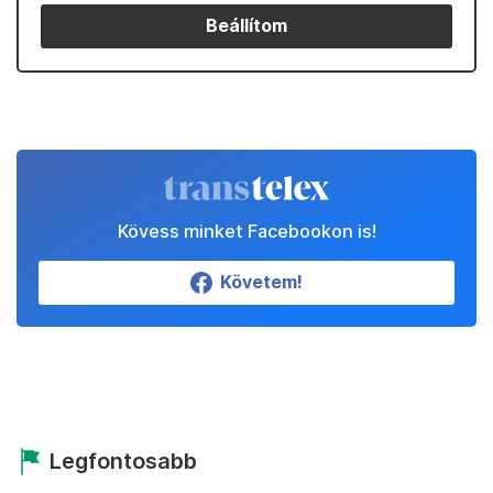
Beállítom
Kövess minket Facebookon is!
Követem!
Legfontosabb