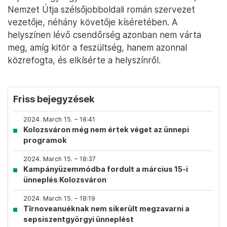
Nemzet Útja szélsőjobboldali román szervezet
vezetője, néhány követője kíséretében. A
helyszínen lévő csendőrség azonban nem várta
meg, amíg kitör a feszültség, hanem azonnal
közrefogta, és elkísérte a helyszínről.
Friss bejegyzések
2024. March 15. – 18:41
Kolozsváron még nem értek véget az ünnepi
programok
2024. March 15. – 18:37
Kampányüzemmódba fordult a március 15-i
ünneplés Kolozsváron
2024. March 15. – 18:19
Tîrnoveanuéknak nem sikerült megzavarni a
sepsiszentgyörgyi ünneplést