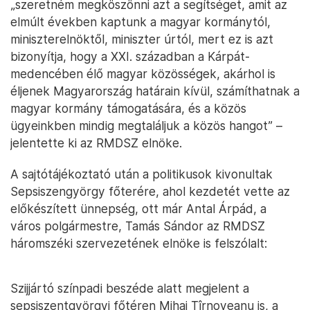
„szeretném megköszönni azt a segítséget, amit az
elmúlt években kaptunk a magyar kormánytól,
miniszterelnöktől, miniszter úrtól, mert ez is azt
bizonyítja, hogy a XXI. században a Kárpát-
medencében élő magyar közösségek, akárhol is
éljenek Magyarország határain kívül, számíthatnak a
magyar kormány támogatására, és a közös
ügyeinkben mindig megtaláljuk a közös hangot” –
jelentette ki az RMDSZ elnöke.
A sajtótájékoztató után a politikusok kivonultak
Sepsiszengyörgy főterére, ahol kezdetét vette az
előkészített ünnepség, ott már Antal Árpád, a
város polgármestre, Tamás Sándor az RMDSZ
háromszéki szervezetének elnöke is felszólalt:
Szijjártó színpadi beszéde alatt megjelent a
sepsiszentgyörgyi főtéren Mihai Tîrnoveanu is, a