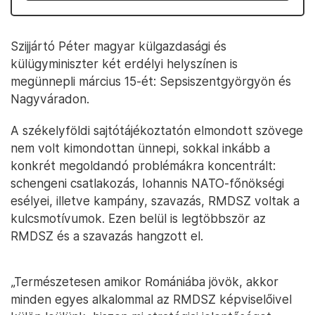
Szijjártó Péter magyar külgazdasági és
külügyminiszter két erdélyi helyszínen is
megünnepli március 15-ét: Sepsiszentgyörgyön és
Nagyváradon.
A székelyföldi sajtótájékoztatón elmondott szövege
nem volt kimondottan ünnepi, sokkal inkább a
konkrét megoldandó problémákra koncentrált:
schengeni csatlakozás, Iohannis NATO-főnökségi
esélyei, illetve kampány, szavazás, RMDSZ voltak a
kulcsmotívumok. Ezen belül is legtöbbször az
RMDSZ és a szavazás hangzott el.
„Természetesen amikor Romániába jövök, akkor
minden egyes alkalommal az RMDSZ képviselőivel