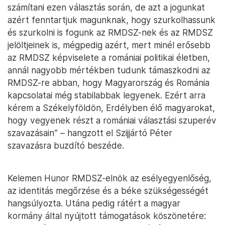
számítani ezen választás során, de azt a jogunkat
azért fenntartjuk magunknak, hogy szurkolhassunk
és szurkolni is fogunk az RMDSZ-nek és az RMDSZ
jelöltjeinek is, mégpedig azért, mert minél erősebb
az RMDSZ képviselete a romániai politikai életben,
annál nagyobb mértékben tudunk támaszkodni az
RMDSZ-re abban, hogy Magyarország és Románia
kapcsolatai még stabilabbak legyenek. Ezért arra
kérem a Székelyföldön, Erdélyben élő magyarokat,
hogy vegyenek részt a romániai választási szuperév
szavazásain” – hangzott el Szijjártó Péter
szavazásra buzdító beszéde.
Kelemen Hunor RMDSZ-elnök az esélyegyenlőség,
az identitás megőrzése és a béke szükségességét
hangsúlyozta. Utána pedig rátért a magyar
kormány által nyújtott támogatások köszönetére: