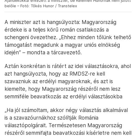
Ajándékokkal érkezett a miniszter, de Kelemen Hunornak nem jutott
belőle – Fotó: Tőkés Hunor / Transtelex
A miniszter azt is hangsúlyozta: Magyarország
érdeke is a teljes körű román csatlakozás a
schengeni övezethez. „Ehhez minden tőlünk telhető
támogatást megadunk a magyar uniós elnökség
idején” – mondta a tárcavezető.
Aztán konkrétan is rátért az idei választásokra, ahol
azt hangsúlyozta, hogy az RMDSZ-re kell
szavazniuk az erdélyi magyaroknak, és azt is
kiemelte, hogy Magyarország részéről nem lesz
semmiféle beavatkozás az erdélyi választásokba
„Ha jól számoltam, akkor négy választás alkalmával
is a szavazóurnákhoz szólítják Románia
választópolgárait. Természetesen Magyarország
részéről semmifajta beavatkozási kísérletre nem kell