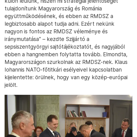
külön leülünk, hiszen mi stratégiai jelentőséget
tulajdonítunk Magyarország és Románia
együttműködésének, és ebben az RMDSZ a
legbiztosabb alapot tudja adni. Ezért nekünk
nagyon is fontos az RMDSZ véleménye és
iránymutatása” – kezdte Szijjártó a
sepsiszentgyörgyi sajtótájékoztatót, és nagyjából
ebben a hangnemben folytatta tovább. Elmondta,
Magyarországon szurkolnak az RMDSZ-nek. Klaus
Iohannis NATO-főtitkári esélyeivel kapcsolatban
kijelentette: örülnek, hogy van egy közép-európai
jelölt.