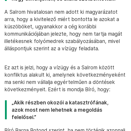
A Salrom hivatalosan nem adott ki magyarázatot
arra, hogy a kivitelező miért bontotta le azokat a
küszöböket, ugyanakkor a cég korábbi
kommunikációjában jelezte, hogy nem tartja magát
illetékesnek folyómedrek szabályozásában, mivel
álláspontjuk szerint az a vízügy feladata.
Ez azt is jelzi, hogy a vízügy és a Salrom között
konfliktus alakult ki, amelynek következményeként
ma senki nem vállalja egyértelműen a döntések
következményeit. Ezért is mondja Bíró, hogy:
„Akik részben okozói a katasztrófának,
azok most nem lehetnek a megoldás
felelősei.”
Bíró Barna Botond szerint, ha nem történik azonnali