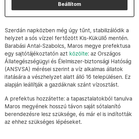
Beállítom
Szerdán napközben még úgy tűnt, stabilizálódik a
helyzet a sós vízzel fertőzött Kis-Küküllő mentén.
Barabási Antal-Szabolcs, Maros megye prefektusa
egy sajtótájékoztatón azt
közölte
: az Országos
Állategészségügyi és Élelmiszer-biztonsági Hatóság
(ANSVSA) mérései szerint a víz alkalmas állatok
itatására a vészhelyzet alatt álló 16 településen. Ez
alapján leállítják a gazdáknak szánt vízosztást.
A prefektus hozzátette: a tapasztalatokból tanulva
Maros megyének hosszú távon saját sótalanító
berendezésre lesz szüksége, és már el is indították
az ehhez szükséges lépéseket.