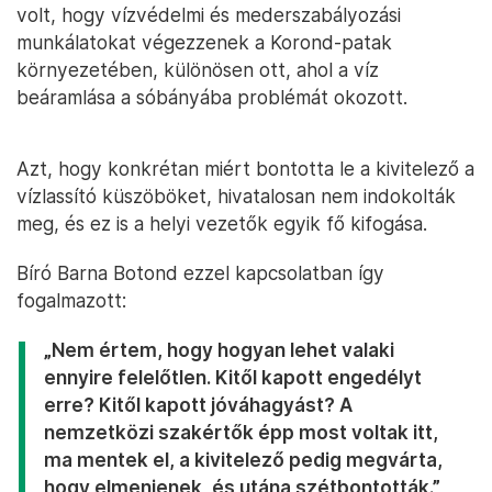
volt, hogy vízvédelmi és mederszabályozási
munkálatokat végezzenek a Korond-patak
környezetében, különösen ott, ahol a víz
beáramlása a sóbányába problémát okozott.
Azt, hogy konkrétan miért bontotta le a kivitelező a
vízlassító küszöböket, hivatalosan nem indokolták
meg, és ez is a helyi vezetők egyik fő kifogása.
Bíró Barna Botond ezzel kapcsolatban így
fogalmazott:
„Nem értem, hogy hogyan lehet valaki
ennyire felelőtlen. Kitől kapott engedélyt
erre? Kitől kapott jóváhagyást? A
nemzetközi szakértők épp most voltak itt,
ma mentek el, a kivitelező pedig megvárta,
hogy elmenjenek, és utána szétbontották.”