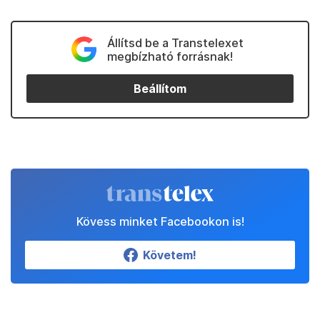
Állítsd be a Transtelexet
megbízható forrásnak!
Beállítom
Kövess minket Facebookon is!
Követem!