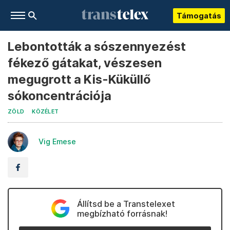
Támogatás
Lebontották a sószennyezést
fékező gátakat, vészesen
megugrott a Kis-Küküllő
sókoncentrációja
ZÖLD
KÖZÉLET
Vig Emese
Állítsd be a Transtelexet
megbízható forrásnak!