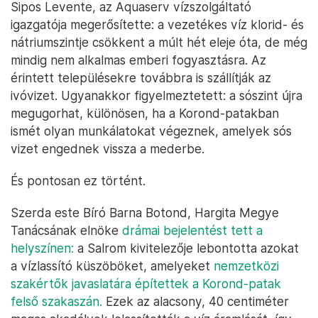
Sipos Levente, az Aquaserv vízszolgáltató
igazgatója megerősítette: a vezetékes víz klorid- és
nátriumszintje csökkent a múlt hét eleje óta, de még
mindig nem alkalmas emberi fogyasztásra. Az
érintett településekre továbbra is szállítják az
ivóvizet. Ugyanakkor figyelmeztetett: a sószint újra
megugorhat, különösen, ha a Korond-patakban
ismét olyan munkálatokat végeznek, amelyek sós
vizet engednek vissza a mederbe.
És pontosan ez történt.
Szerda este Bíró Barna Botond, Hargita Megye
Tanácsának elnöke
drámai bejelentést tett a
helyszínen:
a Salrom kivitelezője lebontotta azokat
a vízlassító küszöböket, amelyeket
nemzetközi
szakértők javaslatára építettek a Korond-patak
felső szakaszán.
Ezek az alacsony, 40 centiméter