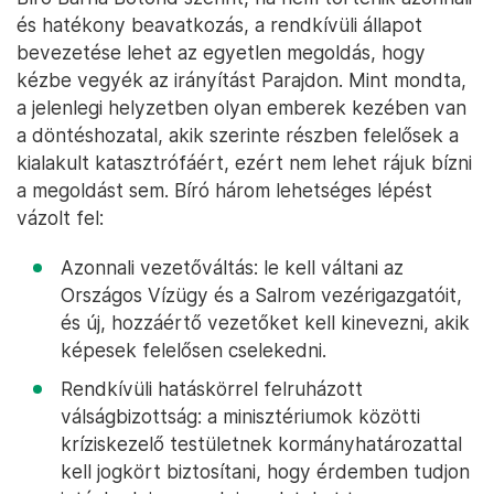
és hatékony beavatkozás, a rendkívüli állapot
bevezetése lehet az egyetlen megoldás, hogy
kézbe vegyék az irányítást Parajdon. Mint mondta,
a jelenlegi helyzetben olyan emberek kezében van
a döntéshozatal, akik szerinte részben felelősek a
kialakult katasztrófáért, ezért nem lehet rájuk bízni
a megoldást sem. Bíró három lehetséges lépést
vázolt fel:
Azonnali vezetőváltás: le kell váltani az
Országos Vízügy és a Salrom vezérigazgatóit,
és új, hozzáértő vezetőket kell kinevezni, akik
képesek felelősen cselekedni.
Rendkívüli hatáskörrel felruházott
válságbizottság: a minisztériumok közötti
kríziskezelő testületnek kormányhatározattal
kell jogkört biztosítani, hogy érdemben tudjon