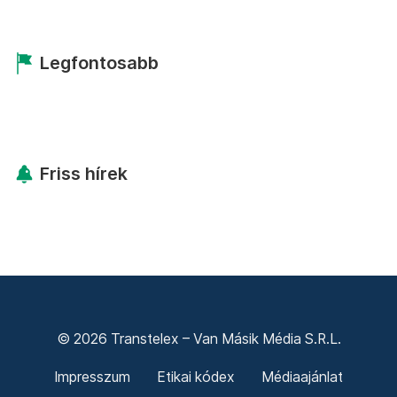
Legfontosabb
Friss hírek
© 2026 Transtelex – Van Másik Média S.R.L.
Impresszum
Etikai kódex
Médiaajánlat