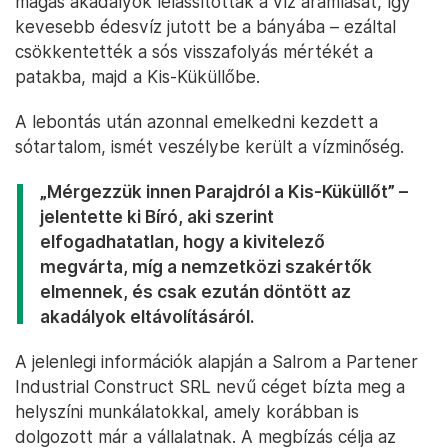
magas akadályok lelassították a víz áramlását, így
kevesebb édesvíz jutott be a bányába – ezáltal
csökkentették a sós visszafolyás mértékét a
patakba, majd a Kis-Küküllőbe.
A lebontás után azonnal emelkedni kezdett a
sótartalom, ismét veszélybe került a vízminőség.
„Mérgezzük innen Parajdról a Kis-Küküllőt” –
jelentette ki Bíró, aki szerint
elfogadhatatlan, hogy a kivitelező
megvárta, míg a nemzetközi szakértők
elmennek, és csak ezután döntött az
akadályok eltávolításáról.
A jelenlegi információk alapján a Salrom a Partener
Industrial Construct SRL nevű céget bízta meg a
helyszíni munkálatokkal, amely korábban is
dolgozott már a vállalatnak. A megbízás célja az