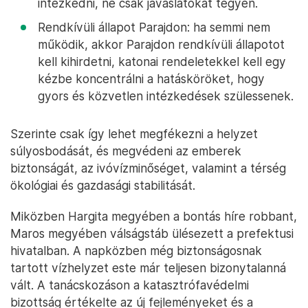
intézkedni, ne csak javaslatokat tegyen.
Rendkívüli állapot Parajdon: ha semmi nem
működik, akkor Parajdon rendkívüli állapotot
kell kihirdetni, katonai rendeletekkel kell egy
kézbe koncentrálni a hatásköröket, hogy
gyors és közvetlen intézkedések szülessenek.
Szerinte csak így lehet megfékezni a helyzet
súlyosbodását, és megvédeni az emberek
biztonságát, az ivóvízminőséget, valamint a térség
ökológiai és gazdasági stabilitását.
Miközben Hargita megyében a bontás híre robbant,
Maros megyében válságstáb ülésezett a prefektusi
hivatalban. A napközben még biztonságosnak
tartott vízhelyzet este már teljesen bizonytalanná
vált. A tanácskozáson a katasztrófavédelmi
bizottság értékelte az új fejleményeket és a