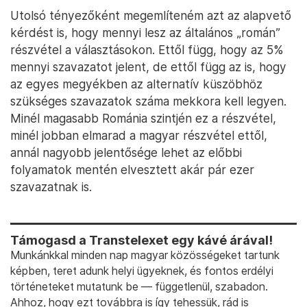
Utolsó tényezőként megemlíteném azt az alapvető
kérdést is, hogy mennyi lesz az általános „román”
részvétel a választásokon. Ettől függ, hogy az 5%
mennyi szavazatot jelent, de ettől függ az is, hogy
az egyes megyékben az alternatív küszöbhöz
szükséges szavazatok száma mekkora kell legyen.
Minél magasabb Románia szintjén ez a részvétel,
minél jobban elmarad a magyar részvétel ettől,
annál nagyobb jelentősége lehet az előbbi
folyamatok mentén elvesztett akár pár ezer
szavazatnak is.
Támogasd a Transtelexet egy kávé árával!
Munkánkkal minden nap magyar közösségeket tartunk
képben, teret adunk helyi ügyeknek, és fontos erdélyi
történeteket mutatunk be — függetlenül, szabadon.
Ahhoz, hogy ezt továbbra is így tehessük, rád is