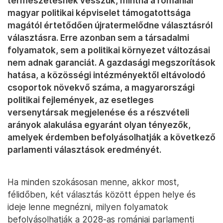
természetesnek vesszük, mintha a romániai
magyar politikai képviselet támogatottsága
magától értetődően újratermelődne választásról
választásra. Erre azonban sem a társadalmi
folyamatok, sem a politikai környezet változásai
nem adnak garanciát. A gazdasági megszorítások
hatása, a közösségi intézményektől eltávolodó
csoportok növekvő száma, a magyarországi
politikai fejlemények, az esetleges
versenytársak megjelenése és a részvételi
arányok alakulása egyaránt olyan tényezők,
amelyek érdemben befolyásolhatják a következő
parlamenti választások eredményét.
Ha minden szokásosan menne, akkor most,
félidőben, két választás között éppen helye és
ideje lenne megnézni, milyen folyamatok
befolyásolhatják a 2028-as romániai parlamenti