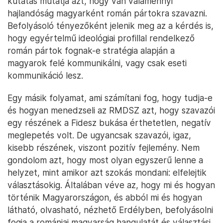
kutatás mutatja azt, hogy van valamennyi
hajlandóság magyarként román pártokra szavazni.
Befolyásoló tényezőként jelenik meg az a kérdés is,
hogy egyértelmű ideológiai profillal rendelkező
román pártok fognak-e stratégia alapján a
magyarok felé kommunikálni, vagy csak eseti
kommunikáció lesz.
Egy másik folyamat, ami számítani fog, hogy tudja-e
és hogyan menedzseli az RMDSZ azt, hogy szavazói
egy részének a Fidesz bukása érthetetlen, negatív
meglepetés volt. De ugyancsak szavazói, igaz,
kisebb részének, viszont pozitív fejlemény. Nem
gondolom azt, hogy most olyan egyszerű lenne a
helyzet, mint amikor azt szokás mondani: elfelejtik
választásokig. Általában véve az, hogy mi és hogyan
történik Magyarországon, és abból mi és hogyan
látható, olvasható, nézhető Erdélyben, befolyásolni
fogja a romániai magyarság hangulatát és választási