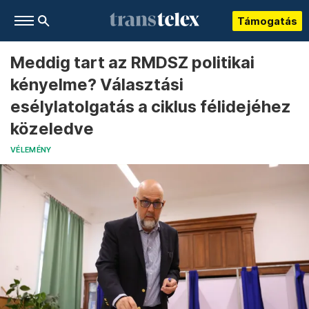
Támogatás
Meddig tart az RMDSZ politikai
kényelme? Választási
esélylatolgatás a ciklus félidejéhez
közeledve
VÉLEMÉNY