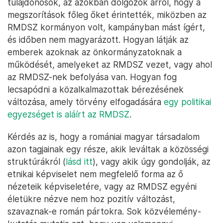
tulajdonosok, az azokban dolgozók arról, hogy a
megszorítások főleg őket érintették, miközben az
RMDSZ kormányon volt, kampányban mást ígért,
és időben nem magyarázott. Hogyan látják az
emberek azoknak az önkormányzatoknak a
működését, amelyeket az RMDSZ vezet, vagy ahol
az RMDSZ-nek befolyása van. Hogyan fog
lecsapódni a közalkalmazottak bérezésének
változása, amely törvény elfogadására
egy politikai
egyezséget is aláírt az RMDSZ
.
Kérdés az is, hogy a romániai magyar társadalom
azon tagjainak egy része, akik leváltak a közösségi
struktúrákról (
lásd itt
), vagy akik úgy gondolják, az
etnikai képviselet nem megfelelő forma az ő
nézeteik képviseletére, vagy az RMDSZ egyéni
életükre nézve nem hoz pozitív változást,
szavaznak-e román pártokra. Sok közvélemény-