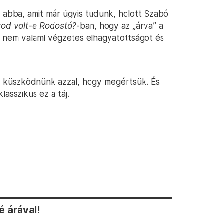
 abba, amit már úgyis tudunk, holott Szabó
rod volt-e Rodostó?
-ban, hogy az „árva” a
, nem valami végzetes elhagyatottságot és
ll küszködnünk azzal, hogy megértsük. És
asszikus ez a táj.
 árával!