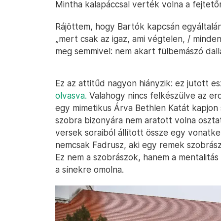
Mintha kalapáccsal verték volna a fejtető
Rájöttem, hogy Bartók kapcsán egyáltalán
„mert csak az igaz, ami végtelen, / mind
meg semmivel: nem akart fülbemászó dall
Ez az attitűd nagyon hiányzik: ez jutott 
olvasva.
Valahogy nincs felkészülve az erd
egy mimetikus Árva Bethlen Katát kapjon 
szobra bizonyára nem aratott volna osztat
versek soraiból állított össze egy vonatke
nemcsak Fadrusz, aki egy remek szobrász,
Ez nem a szobrászok, hanem a mentalitás 
a sínekre omolna.