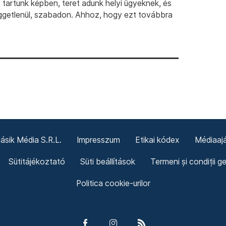
artunk képben, teret adunk helyi ügyeknek, és
ggetlenül, szabadon. Ahhoz, hogy ezt továbbra
sik Média S.R.L.
Impresszum
Etikai kódex
Médiaajá
Sütitájékoztató
Süti beállítások
Termeni și condiții g
Politica cookie-urilor