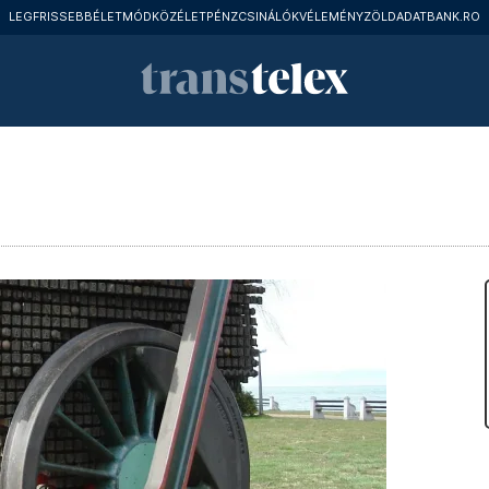
LEGFRISSEBB
ÉLETMÓD
KÖZÉLET
PÉNZCSINÁLÓK
VÉLEMÉNY
ZÖLD
ADATBANK.RO