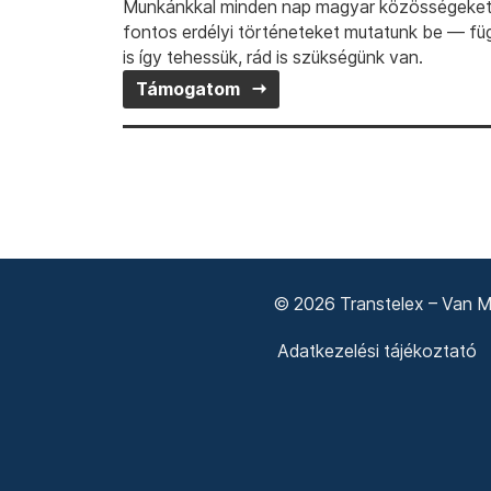
Munkánkkal minden nap magyar közösségeket t
fontos erdélyi történeteket mutatunk be — fü
is így tehessük, rád is szükségünk van.
Támogatom
© 2026 Transtelex – Van Má
Adatkezelési tájékoztató