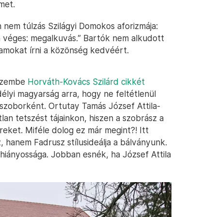
met.
 nem túlzás Szilágyi Domokos aforizmája:
en véges: megalkuvás.” Bartók nem alkudott
amokat írni a közönség kedvéért.
eszembe
Horváth-Kovács Szilárd cikkét
élyi magyarság arra, hogy ne feltétlenül
szoborként. Ortutay Tamás József Attila-
lan tetszést tájainkon, hiszen a szobrász a
reket. Miféle dolog ez már megint?! Itt
 hanem Fadrusz stílusideálja a bálványunk.
hiányossága. Jobban esnék, ha József Attila