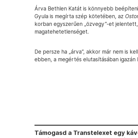
Árva Bethlen Katát is könnyebb beépíteni
Gyula is megírta szép kötetében, az
Osto
korban egyszerűen „özvegy”-et jelentett
magatehetetlenséget.
De persze ha „árva”, akkor már nem is ke
ebben, a megértés elutasításában igazán kl
Támogasd a Transtelexet egy kávé