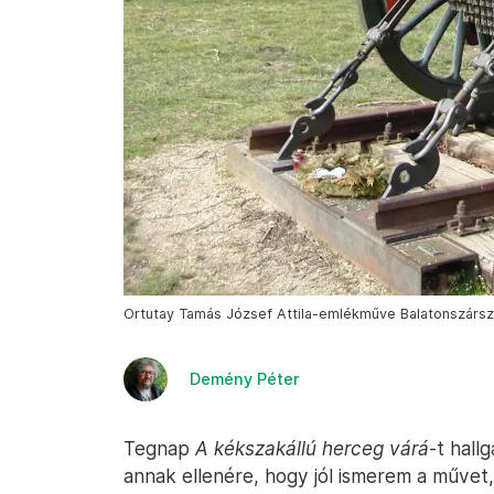
Ortutay Tamás József Attila-emlékműve Balatonszárszó
Demény Péter
Tegnap
A kékszakállú herceg várá
-t hall
annak ellenére, hogy jól ismerem a művet, 