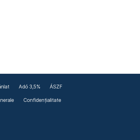
nlat
Adó 3,5%
ÁSZF
enerale
Confidențialitate