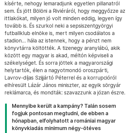
kísérte, nehogy lemaradjunk egyetlen pillanatról
sem. És jött Bölöni a Riviéráról, hogy meggyőzze az
ittlakókat, milyen jó volt minden eddig, legyen így
tovább is. És szurkol neki a sepsiszentgyörgyi
futballklub elnöke is, mert milyen csodálatos a
stadion… hála az istennek, hogy a pénzt nem
könyvtárra költötték. A tizenegy aranylábú, akik
között egy magyar is akad, méltón képviseli a
székelységet. És sorra jöttek a magyarországi
helytartók, élen a nagyotmondó oroszpárti,
Lavrov-díjas Szijjártó Péterrel és a korrupcióról
elhíresült Lázár János miniszter, az egyik sörgyár
reklámarca, és mondták: szavazzunk a józan észre.
Mennyibe került a kampány? Talán sosem
fogjuk pontosan megtudni, de ebben a
hónapban, elfolyhatott a romániai magyar
könyvkiadás minimum négy-ötéves