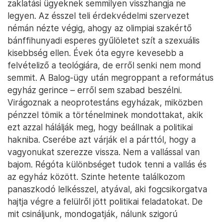
zaklatási ügyeknek semmilyen visszhangja ne
legyen. Az ésszel teli érdekvédelmi szervezet
némán nézte végig, ahogy az olimpiai szakértő
bánffihunyadi esperes gyűlöletet szít a szexuális
kisebbség ellen. Évek óta egyre kevesebb a
felvételiző a teológiára, de erről senki nem mond
semmit. A Balog-ügy után megroppant a református
egyház gerince – erről sem szabad beszélni.
Virágoznak a neoprotestáns egyházak, miközben
pénzzel tömik a történelminek mondottakat, akik
ezt azzal hálálják meg, hogy beállnak a politikai
hakniba. Cserébe azt várják el a párttól, hogy a
vagyonukat szerezze vissza. Nem a vallással van
bajom. Régóta különbséget tudok tenni a vallás és
az egyház között. Szinte hetente találkozom
panaszkodó lelkésszel, atyával, aki fogcsikorgatva
hajtja végre a felülről jött politikai feladatokat. De
mit csináljunk, mondogatják, nálunk szigorú