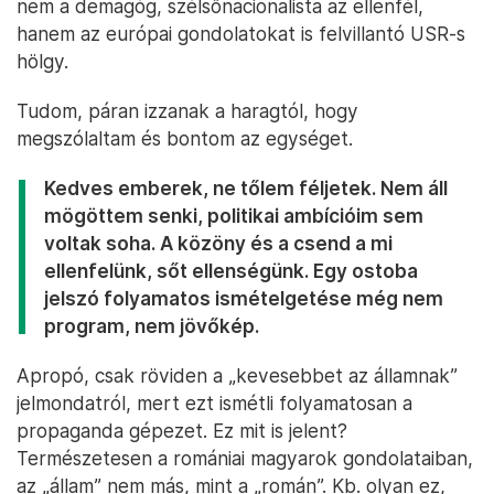
nem a demagóg, szélsőnacionalista az ellenfél,
hanem az európai gondolatokat is felvillantó USR-s
hölgy.
Tudom, páran izzanak a haragtól, hogy
megszólaltam és bontom az egységet.
Kedves emberek, ne tőlem féljetek. Nem áll
mögöttem senki, politikai ambícióim sem
voltak soha. A közöny és a csend a mi
ellenfelünk, sőt ellenségünk. Egy ostoba
jelszó folyamatos ismételgetése még nem
program, nem jövőkép.
Apropó, csak röviden a „kevesebbet az államnak”
jelmondatról, mert ezt ismétli folyamatosan a
propaganda gépezet. Ez mit is jelent?
Természetesen a romániai magyarok gondolataiban,
az „állam” nem más, mint a „román”. Kb. olyan ez,