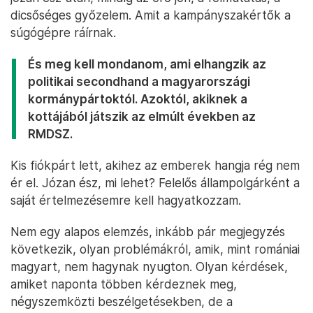
dicsőséges győzelem. Amit a kampányszakértők a
súgógépre ráírnak.
És meg kell mondanom, ami elhangzik az
politikai secondhand a magyarországi
kormánypártoktól. Azoktól, akiknek a
kottájából játszik az elmúlt években az
RMDSZ.
Kis fiókpárt lett, akihez az emberek hangja rég nem
ér el. Józan ész, mi lehet? Felelős állampolgárként a
saját értelmezésemre kell hagyatkozzam.
Nem egy alapos elemzés, inkább pár megjegyzés
következik, olyan problémákról, amik, mint romániai
magyart, nem hagynak nyugton. Olyan kérdések,
amiket naponta többen kérdeznek meg,
négyszemközti beszélgetésekben, de a