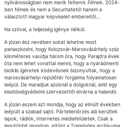
nyilvánosságban nem merik feltenni. Félnek. 2024-
ben félnek és nem a Securitatetól hanem a
választott magyar képviselet embereitől…
Na szóval, a teljesség igénye nélkül.
A józan ész nevében sokat lehetne most
panaszkodni, hogy Kolozsvár-Marosvásárhely száz
kilométeres vasútja három óra, hogy Parajdra évek
óta nem lehet vonattal menni, hogy a nyárádmenti
biciklis ígéretek ködevésnek bizonyultak, hogy a
marosvásárhelyi repülőtér forgalma folyamatosan
leépül. De maradjuk azoknál a dolgoknál, amit egy
kisebbségvédelmi szervezettől elvárna a halandó.
A józan eszem azt mondja, hogy az elmúlt években
leépült a szabad sajtó. Pártellenőrzés alá kerültek
lapok, rádiók, internetes médiafelületek. Csak a
legutóbbit mondom, eltűnt a Transindex archívuma.