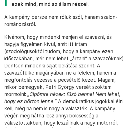
ezek mind, mind az állam részei.
A kampány persze nem róluk szól, hanem szalon-
románozásról.
Kívánom, hogy mindenki menjen el szavazni, és
hagyja figyelmen kívül, amit itt írtam
(szociológusoktól tudom, hogy a kampány ezen
időszakában, mér nem lehet „ártani” a szavazóknak)
Döntsön mindenki saját belátása szerint. A
szavazófülke magányában ne a félelem, hanem a
megfontolás vezesse a pecsételő kezet. Magam,
mikor bemegyek, Petri György versét szoktam
mormolni:
„Cipőmre nézek: fűző benne! Nem lehet,
hogy ez börtön lenne.”
A demokratikus jogokkal élni
kell, még ha nem is nagy a választék. A kampány
végén meg hátha lesz annyi bölcsesség a
választottakban, hogy leszállnak a nagy motorról,