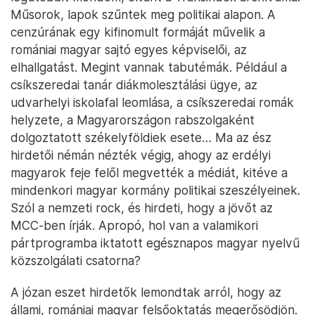
Műsorok, lapok szűntek meg politikai alapon. A
cenzúrának egy kifinomult formáját művelik a
romániai magyar sajtó egyes képviselői, az
elhallgatást. Megint vannak tabutémák. Például a
csíkszeredai tanár diákmolesztálási ügye, az
udvarhelyi iskolafal leomlása, a csíkszeredai romák
helyzete, a Magyarországon rabszolgaként
dolgoztatott székelyföldiek esete… Ma az ész
hirdetői némán nézték végig, ahogy az erdélyi
magyarok feje felől megvették a médiát, kitéve a
mindenkori magyar kormány politikai szeszélyeinek.
Szól a nemzeti rock, és hirdeti, hogy a jövőt az
MCC-ben írják. Apropó, hol van a valamikori
pártprogramba iktatott egésznapos magyar nyelvű
közszolgálati csatorna?
A józan eszet hirdetők lemondtak arról, hogy az
állami, romániai magyar felsőoktatás megerősödjön.