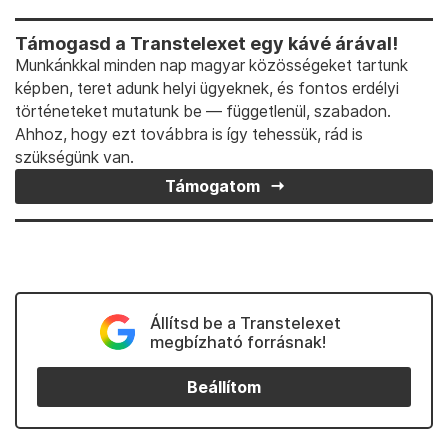
Támogasd a Transtelexet egy kávé árával!
Munkánkkal minden nap magyar közösségeket tartunk
képben, teret adunk helyi ügyeknek, és fontos erdélyi
történeteket mutatunk be — függetlenül, szabadon.
Ahhoz, hogy ezt továbbra is így tehessük, rád is
szükségünk van.
Támogatom
Állítsd be a Transtelexet
megbízható forrásnak!
Beállítom