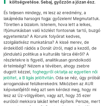
költségvetése. Sebaj, győzzön a józan ész.
És teljesen mindegy, mi lesz az eredmény, a
lakájmédia harsogni fogja: győzelem! Megmutattuk.
Töretlen a bizalom. Istenem, hova lett a lelkes,
Ifjúmunkásban való közlést fontosnak tartó, buzgó
egyetemista? A Korunk folyóirat kedves,
szolgálatkész munkatársa? A kissé merev, de
érdeklődő rádiós a Donát útról, majd a kezdő, de
jóindulatú politikus a kulturális tárca éléről? A
részletekre is figyelő, analitikusan gondolkodó
értelmiségi? Nézem a tévében, ahogy zsebre
dugott kézzel,
foghegyről oktatja az egyetlen női
jelöltet, a B ligás jelöltvitán
. Oda se néz, úgy próbál
arroganciával felülkerekedni. Miközben az AUR
képviselőjétől még azt sem kérdezi meg, hogy mi
lesz az Úz-völgyében, vagy azt, hogy 35 ezer
euróból mekkora lakást lehet építeni. Persze, mert