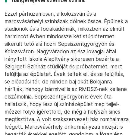
hangerejével szembe szállni.
Ezzel párhuzamosan, a kolozsvári és a
marosvásárhelyi színházak dőlnek össze. Épülnek a
stadionok és a fociakadémiák, miközben az elmúlt
harmincöt évben mindössze két stúdiótermet
sikerült tető alá hozni Sepsiszentgyörgyön és
Kolozsváron. Nagyváradon az ész lovagjai által
irányított Iskola Alapítvány sikeresen bezárta a
Szigligeti Színház stúdióját és próbatermét, mert
felújítja az épületet. Évek teltek el, és se felújítás,
se előadási tér, de minden baj okát Bolojanra
hárítják, nehogy bármivel is az RMDSZ-nek kellene
elszámolnia. Sepsiszentgyörgyön is évek óta
hallatszik, hogy lesz új színházépület meg tejjel-
mézzel folyó ígéretföld, de még a helyszín sincs
megtisztítva. A volt szakszervezeti ház romhalmaza
leégett. Marosvásárhely önkormányzati moziját is
bezárták évekkel ezelőtt, gondolom, a józan ész