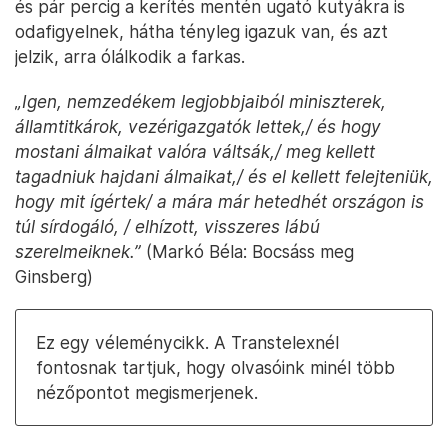
és pár percig a kerítés mentén ugató kutyákra is
odafigyelnek, hátha tényleg igazuk van, és azt
jelzik, arra ólálkodik a farkas.
„Igen, nemzedékem legjobbjaiból miniszterek,
államtitkárok, vezérigazgatók lettek,/ és hogy
mostani álmaikat valóra váltsák,/ meg kellett
tagadniuk hajdani álmaikat,/ és el kellett felejteniük,
hogy mit ígértek/ a mára már hetedhét országon is
túl sírdogáló, / elhízott, visszeres lábú
szerelmeiknek.”
(Markó Béla: Bocsáss meg
Ginsberg)
Ez egy véleménycikk. A Transtelexnél
fontosnak tartjuk, hogy olvasóink minél több
nézőpontot megismerjenek.