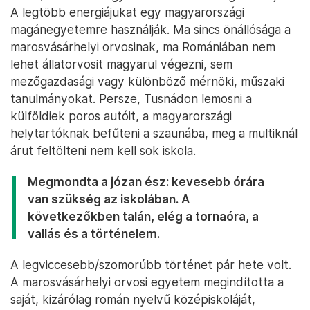
A legtöbb energiájukat egy magyarországi
magánegyetemre használják. Ma sincs önállósága a
marosvásárhelyi orvosinak, ma Romániában nem
lehet állatorvosit magyarul végezni, sem
mezőgazdasági vagy különböző mérnöki, műszaki
tanulmányokat. Persze, Tusnádon lemosni a
külföldiek poros autóit, a magyarországi
helytartóknak befűteni a szaunába, meg a multiknál
árut feltölteni nem kell sok iskola.
Megmondta a józan ész: kevesebb órára
van szükség az iskolában. A
következőkben talán, elég a tornaóra, a
vallás és a történelem.
A legviccesebb/szomorúbb történet pár hete volt.
A marosvásárhelyi orvosi egyetem megindította a
saját, kizárólag román nyelvű középiskoláját,