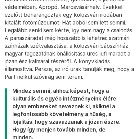
védelmében. Apropó, Marosvásárhely. Évekkel
ezelőtt beharangoztak egy kolozsvári irodában
kitalált fotómúzeumot. Hát abból sem lett semmi.
Legalább senki sem kérte, így nem nagy a csalódás.
A panaszáradat még hosszabb is lehetne: szatmári
színházak szétválasztása, a kolozsvári bábszínház
magyar tagozatának önállósítása üres lufi maradt a
józan ész kalmárai részéről. A könyvkiadás
államosítva. Persze, az író urak tanulják meg, hogy a
Párt nélkül szóvirág sem terem.
Mindez semmi, ahhoz képest, hogy a
kulturális és egyéb intézményeink élére
olyan embereket neveznek ki, akiknél a
legfontosabb követelmény a hűség, a
lojalitás. hogy szavazzanak a józan észre.
Hogy így menjen tovább minden, de
minden.