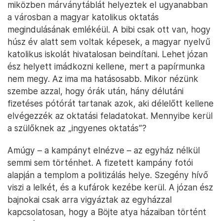
miközben márványtáblát helyeztek el ugyanabban
a városban a magyar katolikus oktatás
megindulásának emlékéül. A bibi csak ott van, hogy
húsz év alatt sem voltak képesek, a magyar nyelvű
katolikus iskolát hivatalosan beindítani. Lehet józan
ész helyett imádkozni kellene, mert a papírmunka
nem megy. Az ima ma hatásosabb. Mikor nézünk
szembe azzal, hogy órák után, hány délutáni
fizetéses pótórát tartanak azok, aki délelőtt kellene
elvégezzék az oktatási feladatokat. Mennyibe kerül
a szülőknek az „ingyenes oktatás”?
Amúgy – a kampányt elnézve – az egyház nélkül
semmi sem történhet. A fizetett kampány fotói
alapján a templom a politizálás helye. Szegény hívő
viszi a lelkét, és a kufárok kezébe kerül. A józan ész
bajnokai csak arra vigyáztak az egyházzal
kapcsolatosan, hogy a Böjte atya házaiban történt