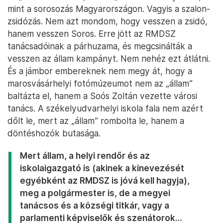
mint a sorosozás Magyarországon. Vagyis a szalon-
zsidózás. Nem azt mondom, hogy vesszen a zsidó,
hanem vesszen Soros. Erre jött az RMDSZ
tanácsadóinak a párhuzama, és megcsinálták a
vesszen az állam kampányt. Nem nehéz ezt átlátni.
És a jámbor embereknek nem megy át, hogy a
marosvásárhelyi fotómúzeumot nem az „állam”
baltázta el, hanem a Soós Zoltán vezette városi
tanács. A székelyudvarhelyi iskola fala nem azért
dőlt le, mert az „állam” rombolta le, hanem a
döntéshozók butasága.
Mert állam, a helyi rendőr és az
iskolaigazgató is (akinek a kinevezését
egyébként az RMDSZ is jóvá kell hagyja),
meg a polgármester is, de a megyei
tanácsos és a községi titkár, vagy a
parlamenti képviselők és szenátorok…