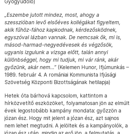
Gyógyüdölő)
„Eszembe jutott mindez, most, ahogy a
szesszióban levő elsőéves kollégákat figyeltem,
akik fűhöz-fához kapkodnak, kérdezősködnek,
egyszóval lázban vannak. De nemcsak ők, mi is,
másod-harmad-negyedévesek és végzősök,
ugyanis izgulunk a vizsga előtt, talán annyi
különbséggel, hogy mi tudjuk, mi vár ránk, akár
győzünk, akár nem…”
(Kelemen Hunor, Ifjúmunkás –
1989. február 4. A romániai Kommunista Ifjúsági
Szövetség Központi Bizottságának hetilapja)
Hetek óta bárhová kapcsolom, kattintom a
hírközvetítő eszközöket, folyamatosan jön az elmúlt
évek legostobább kampány mondata: győzzön a
józan ész. Hogy mit jelent a józan ész, azt sajnos
nem lehet megtudni. A jelöltek és a kampányolók, a
józan ész után, mindig az erő jön, a felmutatás, a