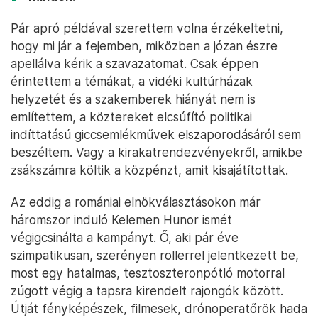
Pár apró példával szerettem volna érzékeltetni,
hogy mi jár a fejemben, miközben a józan észre
apellálva kérik a szavazatomat. Csak éppen
érintettem a témákat, a vidéki kultúrházak
helyzetét és a szakemberek hiányát nem is
említettem, a köztereket elcsúfító politikai
indíttatású giccsemlékművek elszaporodásáról sem
beszéltem. Vagy a kirakatrendezvényekről, amikbe
zsákszámra költik a közpénzt, amit kisajátítottak.
Az eddig a romániai elnökválasztásokon már
háromszor induló Kelemen Hunor ismét
végigcsinálta a kampányt. Ő, aki pár éve
szimpatikusan, szerényen rollerrel jelentkezett be,
most egy hatalmas, tesztoszteronpótló motorral
zúgott végig a tapsra kirendelt rajongók között.
Útját fényképészek, filmesek, drónoperatőrök hada