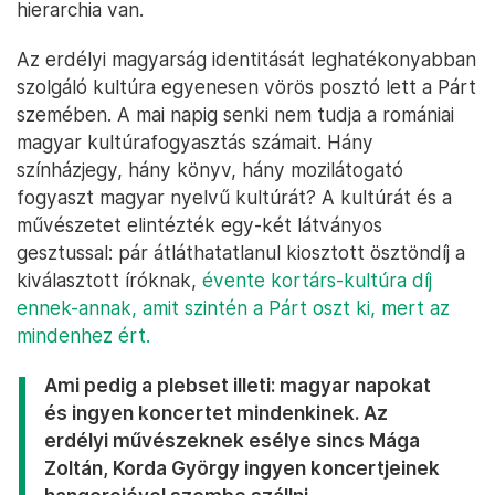
hierarchia van.
Az erdélyi magyarság identitását leghatékonyabban
szolgáló kultúra egyenesen vörös posztó lett a Párt
szemében. A mai napig senki nem tudja a romániai
magyar kultúrafogyasztás számait. Hány
színházjegy, hány könyv, hány mozilátogató
fogyaszt magyar nyelvű kultúrát? A kultúrát és a
művészetet elintézték egy-két látványos
gesztussal: pár átláthatatlanul kiosztott ösztöndíj a
kiválasztott íróknak,
évente kortárs-kultúra díj
ennek-annak, amit szintén a Párt oszt ki, mert az
mindenhez ért.
Ami pedig a plebset illeti: magyar napokat
és ingyen koncertet mindenkinek. Az
erdélyi művészeknek esélye sincs Mága
Zoltán, Korda György ingyen koncertjeinek