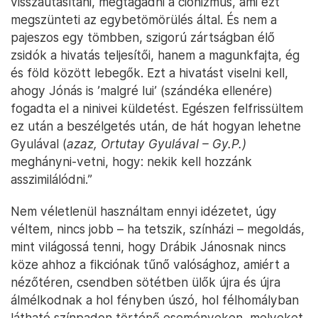
visszautasítani, megtagadni a cionizmus, ami ezt
megszünteti az egybetömörülés által. És nem a
pajeszos egy tömbben, szigorú zártságban élő
zsidók a hivatás teljesítői, hanem a magunkfajta, ég
és föld között lebegők. Ezt a hivatást viselni kell,
ahogy Jónás is ’malgré lui’ (szándéka ellenére)
fogadta el a ninivei küldetést. Egészen felfrissültem
ez után a beszélgetés után, de hát hogyan lehetne
Gyulával (
azaz, Ortutay Gyulával – Gy.P.)
meghányni-vetni, hogy: nekik kell hozzánk
asszimilálódni.”
Nem véletlenül használtam ennyi idézetet, úgy
véltem, nincs jobb – ha tetszik, színházi – megoldás,
mint világossá tenni, hogy Drábik Jánosnak nincs
köze ahhoz a fikciónak tűnő valósághoz, amiért a
nézőtéren, csendben sötétben ülők újra és újra
álmélkodnak a hol fényben úszó, hol félhomályban
látható színpadon történő eseményeken, melyeket