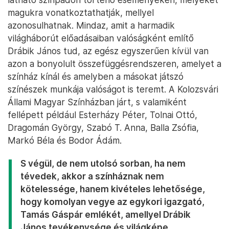
magukra vonatkoztathatják, mellyel
azonosulhatnak. Mindaz, amit a harmadik
világháborút előadásaiban valóságként említő
Drábik János tud, az egész egyszerűen kívül van
azon a bonyolult összefüggésrendszeren, amelyet a
színház kínál és amelyben a másokat játszó
színészek munkája valóságot is teremt. A Kolozsvári
Állami Magyar Színházban járt, s valamiként
fellépett például Esterházy Péter, Tolnai Ottó,
Dragomán György, Szabó T. Anna, Balla Zsófia,
Markó Béla és Bodor Ádám.
S végül, de nem utolsó sorban, ha nem
tévedek, akkor a színháznak nem
kötelessége, hanem kivételes lehetősége,
hogy komolyan vegye az egykori igazgató,
Tamás Gáspár emlékét, amellyel Drábik
János tevékenysége és világképe