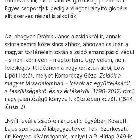
fontos állami, társadalmi és gazdasági pozíciókat.
Egyes csoportjaik pedig a világot irányító globális
elit szerves részét is alkotják.”
Az, ahogyan Drábik János a zsidókról ír, annak
szinte semmi köze sincs ahhoz, ahogyan csupán a
magyar történelem során a zsidó emancipáció végül
– s nem könnyen – megtörtént. Úgy vélem, nem
felesleges itt idéznem a nagykanizsai rabbi, Löw
Lipót írását, melyet Komoróczy Géza:
Zsidók a
magyar társadalomban – Írások az együttéléséről,
a feszültségekről és az értékekről (1790-2012)
című
nagy jelentőségű könyve I. kötetében közölt (1844.
június 2).
„Nyílt levél a zsidó-emancipatio ügyében Kossuth
Lajos szerkesztő lábjegyzeteivel. Tek. Szerkesztő
úr! Kegyed kívánságának, melyet a P. Hírlap 349-ik