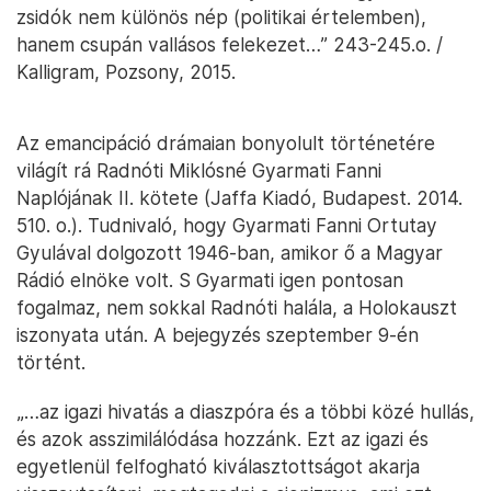
zsidók nem különös nép (politikai értelemben),
hanem csupán vallásos felekezet…” 243-245.o. /
Kalligram, Pozsony, 2015.
Az emancipáció drámaian bonyolult történetére
világít rá Radnóti Miklósné Gyarmati Fanni
Naplójának II. kötete (Jaffa Kiadó, Budapest. 2014.
510. o.). Tudnivaló, hogy Gyarmati Fanni Ortutay
Gyulával dolgozott 1946-ban, amikor ő a Magyar
Rádió elnöke volt. S Gyarmati igen pontosan
fogalmaz, nem sokkal Radnóti halála, a Holokauszt
iszonyata után. A bejegyzés szeptember 9-én
történt.
„…az igazi hivatás a diaszpóra és a többi közé hullás,
és azok asszimilálódása hozzánk. Ezt az igazi és
egyetlenül felfogható kiválasztottságot akarja