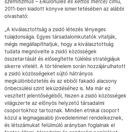
szemitizmus – Elkülönülés és kettős mérce)
című,
2011-ben kiadott könyve ismertetésében az alábbi
olvasható:
„A kiválasztottság a zsidó létezés lényeges
tulajdonsága. Egyes társadalomkutatók vitatják,
mégis megállapíthatjuk, hogy a kiválasztottság
tudata megnövelte a zsidó közösségek
összetartását és elősegítette túlélési stratégiájuk
sikerre vitelét. A történelem során hozzájárulhatott
a zsidó közösségeket sújtó hátrányos
megkülönböztetés és az ebből fakadó alacsony
önbecsülési szint leküzdéséhez is. Ma már ez
veszített jelentőségéből, hiszen a zsidó közösségek
világszerte az előnyös helyzetű társadalmi
csoportokhoz tartoznak. Minden etnikai csoport
közül a legmagasabb jövedelemmel rendelkeznek,
és létszámukat felülmúló arányban foglalnak el