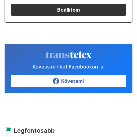
Beállítom
Kövess minket Facebookon is!
Követem!
Legfontosabb