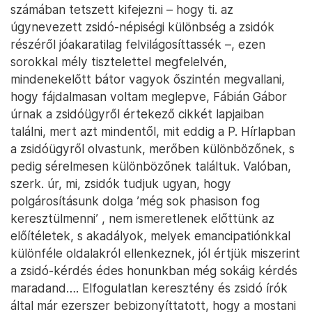
számában tetszett kifejezni – hogy ti. az
úgynevezett zsidó-népiségi különbség a zsidók
részéről jóakaratilag felvilágosíttassék –, ezen
sorokkal mély tisztelettel megfelelvén,
mindenekelőtt bátor vagyok őszintén megvallani,
hogy fájdalmasan voltam meglepve, Fábián Gábor
úrnak a zsidóügyről értekező cikkét lapjaiban
találni, mert azt mindentől, mit eddig a P. Hírlapban
a zsidóügyről olvastunk, merőben különbözőnek, s
pedig sérelmesen különbözőnek találtuk. Valóban,
szerk. úr, mi, zsidók tudjuk ugyan, hogy
polgárosításunk dolga ’még sok phasison fog
keresztülmenni’ , nem ismeretlenek előttünk az
előítéletek, s akadályok, melyek emancipatiónkkal
különféle oldalakról ellenkeznek, jól értjük miszerint
a zsidó-kérdés édes honunkban még sokáig kérdés
maradand…. Elfogulatlan keresztény és zsidó írók
által már ezerszer bebizonyíttatott, hogy a mostani