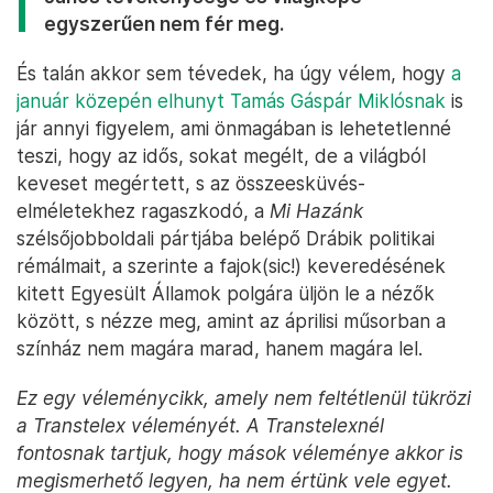
egyszerűen nem fér meg.
És talán akkor sem tévedek, ha úgy vélem, hogy
a
január közepén elhunyt Tamás Gáspár Miklósnak
is
jár annyi figyelem, ami önmagában is lehetetlenné
teszi, hogy az idős, sokat megélt, de a világból
keveset megértett, s az összeesküvés-
elméletekhez ragaszkodó, a
Mi Hazánk
szélsőjobboldali pártjába belépő Drábik politikai
rémálmait, a szerinte a fajok(sic!) keveredésének
kitett Egyesült Államok polgára üljön le a nézők
között, s nézze meg, amint az áprilisi műsorban a
színház nem magára marad, hanem magára lel.
Ez egy véleménycikk, amely nem feltétlenül tükrözi
a Transtelex véleményét. A Transtelexnél
fontosnak tartjuk, hogy mások véleménye akkor is
megismerhető legyen, ha nem értünk vele egyet.