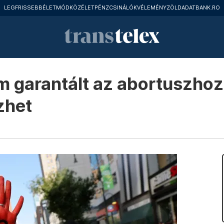
LEGFRISSEBB
ÉLETMÓD
KÖZÉLET
PÉNZCSINÁLÓK
VÉLEMÉNY
ZÖLD
ADATBANK.RO
garantált az abortuszhoz v
zhet