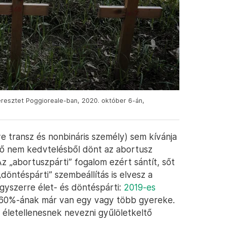
keresztet Poggioreale-ban, 2020. október 6-án,
 transz és nonbináris személy) sem kívánja
nő nem kedvtelésből dönt az abortusz
z „abortuszpárti” fogalom ezért sántít, sőt
„döntéspárti” szembeállítás is elvesz a
gyszerre élet- és döntéspárti:
2019-es
 60%-ának már van egy vagy több gyereke.
életellenesnek nevezni gyűlöletkeltő