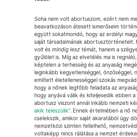
Soha nem volt abortuszom, ezért nem mes
beavatkozáson átesett ismerőseim történ
együtt sokatmondó, hogy az erdélyi magya
saját társadalmának abortusztörténeteit. 
volt
és
mindig lesz
témát, hanem a szégyen
gyűlölet is. Míg az elvetélés ma is regnáló
képtelen a terhesség és az anyaság megél
leginkább kegyetlenséggel, önzőséggel, n
említett életellenességgel szokás megvádo
hogy a nőnek legfőbb feladata az anyaság
hogy anyává válik és kiteljesedik ebben a
abortusz viszont annál inkább nemzeti ké
akik teleszülik”
. Ennek értelmében a nő ne
cselekszik, amikor saját akaratából úgy dö
nemzetközi szinten fellelhető, nemzetvéd
voltaképp nincs rálátása a nemzet érdekei