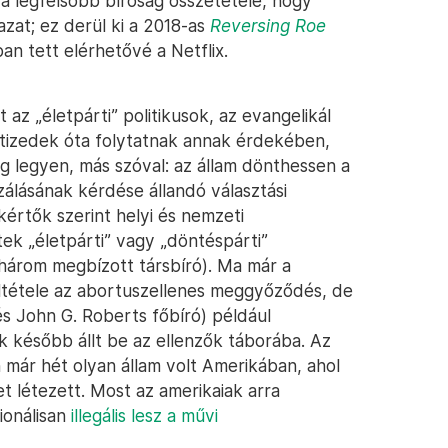
 a legfelsőbb bíróság összetétele, hogy
at; ez derül ki a 2018-as
Reversing Roe
n tett elérhetővé a Netflix.
t az „életpárti” politikusok, az evangelikál
vtizedek óta folytatnak annak érdekében,
g legyen, más szóval: az állam dönthessen a
zálásának kérdése állandó választási
értők szerint helyi és nemzeti
ltek „életpárti” vagy „döntéspárti”
(három megbízott társbíró). Ma már a
eltétele az abortuszellenes meggyőződés, de
és John G. Roberts főbíró) például
k később állt be az ellenzők táborába. Az
 már hét olyan állam volt Amerikában, ahol
t létezett. Most az amerikaiak arra
ionálisan
illegális lesz a művi