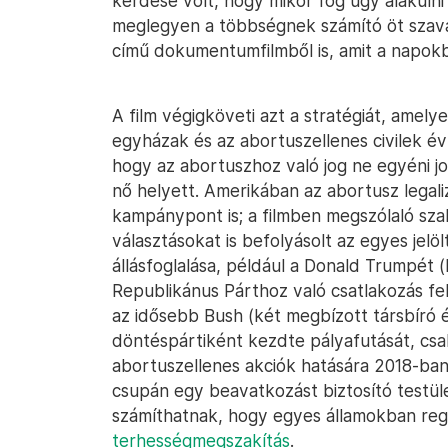
kérdése volt, hogy mikor fog úgy alakulni
meglegyen a többségnek számító öt szavaz
című dokumentumfilmből is, amit a napokba
A film végigköveti azt a stratégiát, amelye
egyházak és az abortuszellenes civilek é
hogy az abortuszhoz való jog ne egyéni jo
nő helyett. Amerikában az abortusz legali
kampánypont is; a filmben megszólaló szak
választásokat is befolyásolt az egyes jelö
állásfoglalása, például a Donald Trumpét 
Republikánus Párthoz való csatlakozás f
az idősebb Bush (két megbízott társbíró 
döntéspártiként kezdte pályafutását, csa
abortuszellenes akciók hatására 2018-ban
csupán egy beavatkozást biztosító testüle
számíthatnak, hogy egyes államokban reg
terhességmegszakítás
.