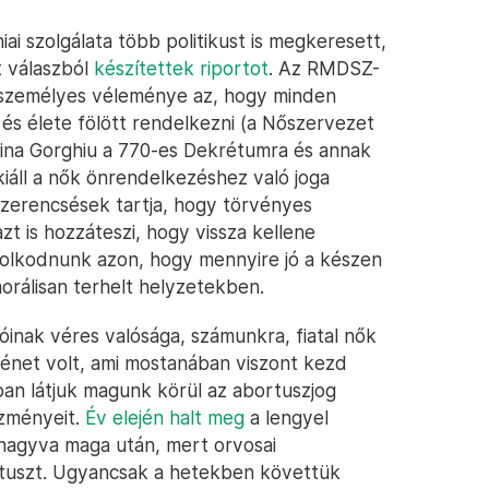
i szolgálata több politikust is megkeresett,
t válaszból
készítettek riportot
. Az RMDSZ-
személyes véleménye az, hogy minden
és élete fölött rendelkezni (a Nőszervezet
ina Gorghiu a 770-es Dekrétumra és annak
kiáll a nők önrendelkezéshez való joga
szerencsések tartja, hogy törvényes
t is hozzáteszi, hogy vissza kellene
dolkodnunk azon, hogy mennyire jó a készen
orálisan terhelt helyzetekben.
óinak véres valósága, számunkra, fiatal nők
énet volt, ami mostanában viszont kezd
an látjuk magunk körül az abortuszjog
zményeit.
Év elején halt meg
a lengyel
 hagyva maga után, mert orvosai
rtuszt. Ugyancsak a hetekben követtük