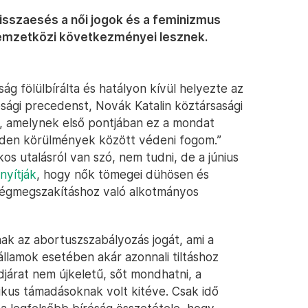
isszaesés a női jogok és a feminizmus
nemzetközi következményei lesznek.
ág fölülbírálta és hatályon kívül helyezte az
ósági precedenst, Novák Katalin köztársasági
, amelynek első pontjában ez a mondat
nden körülmények között védeni fogom.”
s utalásról van szó, nem tudni, de a június
nyítják
, hogy nők tömegei dühösen és
égmegszakításhoz való alkotmányos
ak az abortuszszabályozás jogát, ami a
llamok esetében akár azonnali tiltáshoz
járat nem újkeletű, sőt mondhatni, a
ikus támadásoknak volt kitéve. Csak idő