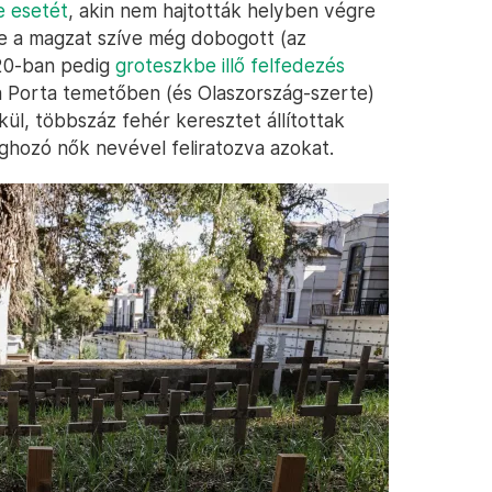
 esetét
, akin nem hajtották helyben végre
re a magzat szíve még dobogott (az
020-ban pedig
groteszkbe illő felfedezés
ma Porta temetőben (és Olaszország-szerte)
ül, többszáz fehér keresztet állítottak
ghozó nők nevével feliratozva azokat.