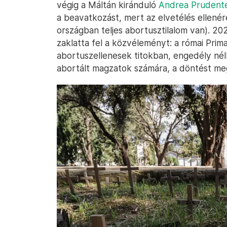
végig a Máltán kiránduló
Andrea Prudente
a beavatkozást, mert az elvetélés ellené
országban teljes abortusztilalom van). 2
zaklatta fel a közvéleményt: a római Pri
abortuszellenesek titokban, engedély nélk
abortált magzatok számára, a döntést me