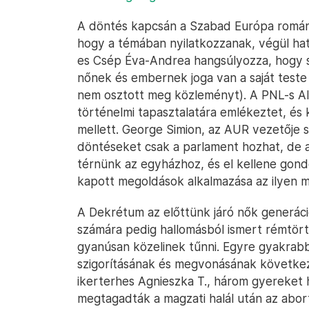
A döntés kapcsán a Szabad Európa románia
hogy a témában nyilatkozzanak, végül ha
es Csép Éva-Andrea hangsúlyozza, hogy 
nőnek és embernek joga van a saját teste 
nem osztott meg közleményt). A PNL-s Al
történelmi tapasztalatára emlékeztet, és 
mellett. George Simion, az AUR vezetője 
döntéseket csak a parlament hozhat, de az
térnünk az egyházhoz, és el kellene gon
kapott megoldások alkalmazása az ilyen m
A Dekrétum az előttünk járó nők generáci
számára pedig hallomásból ismert rémtört
gyanúsan közelinek tűnni. Egyre gyakrabb
szigorításának és megvonásának követke
ikerterhes Agnieszka T., három gyereket
megtagadták a magzati halál után az abo