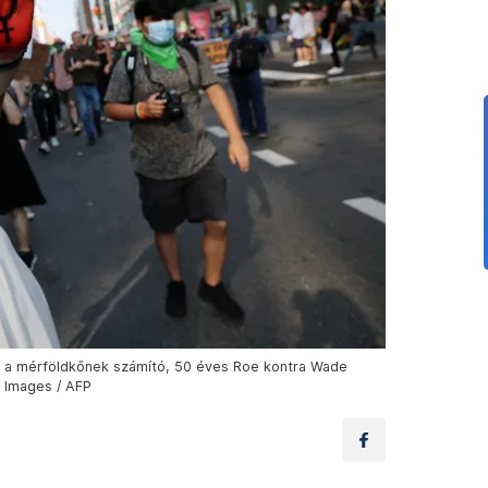
n a mérföldkőnek számító, 50 éves Roe kontra Wade
y Images / AFP