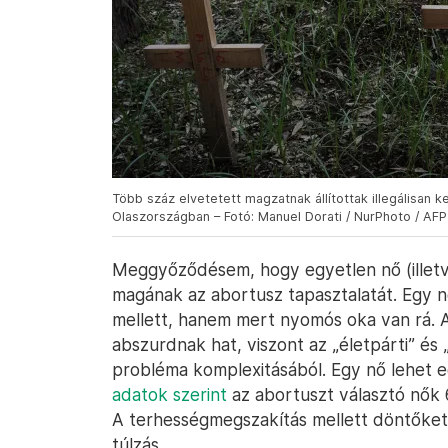
Több száz elvetetett magzatnak állítottak illegálisan 
Olaszországban – Fotó: Manuel Dorati / NurPhoto / AFP
Meggyőződésem, hogy egyetlen nő (illetve
magának az abortusz tapasztalatát. Egy 
mellett, hanem mert nyomós oka van rá. A
abszurdnak hat, viszont az „életpárti” és 
probléma komplexitásából. Egy nő lehet e
adatok szerint
az abortuszt választó nők
A terhességmegszakítás mellett döntőket 
túlzás.