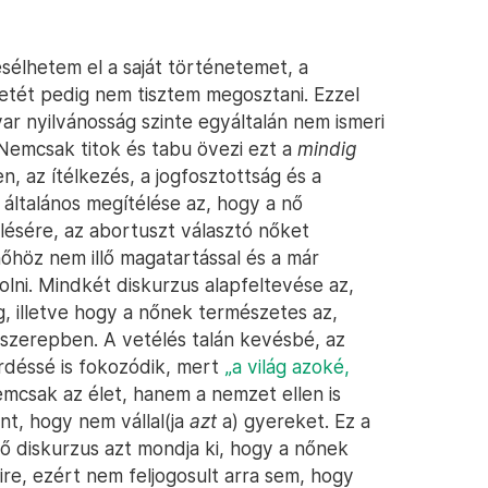
élhetem el a saját történetemet, a
etét pedig nem tisztem megosztani. Ezzel
r nyilvánosság szinte egyáltalán nem ismeri
Nemcsak titok és tabu övezi ezt a
mindig
, az ítélkezés, a jogfosztottság és a
, általános megítélése az, hogy a nő
ésére, az abortuszt választó nőket
őhöz nem illő magatartással és a már
lni. Mindkét diskurzus alapfeltevése az,
, illetve hogy a nőnek természetes az,
 szerepben. A vetélés talán kevésbé, az
rdéssé is fokozódik, mert
„a világ azoké,
mcsak az élet, hanem a nemzet ellen is
nt, hogy nem vállal(ja
azt
a) gyereket. Ez a
ő diskurzus azt mondja ki, hogy a nőnek
re, ezért nem feljogosult arra sem, hogy