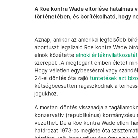
A Roe kontra Wade eltörlése hatalmas v
történetében, és borítékolható, hogy 
Aznap, amikor az amerikai legfelsőbb bírós
abortuszt legalizáló Roe kontra Wade bír
elnök közétette
elnöki értéknyilatkozatát
szerepel: „A megfogant emberi életet mi
Hogy véletlen egybeesésről vagy szándéko
24-ei döntés óta zajló
tüntetések azt bizo
kétségbeesetten ragaszkodnak a terhess
jogukhoz.
A mostani döntés visszaadja a tagállamokn
konzervatív (republikánus) kormányzású á
vezethet. De a Roe kontra Wade elleni had
határozat 1973-as megléte óta szisztemat