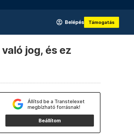
Belépés
Támogatás
aló jog, és ez
Állítsd be a Transtelexet
megbízható forrásnak!
Beállítom