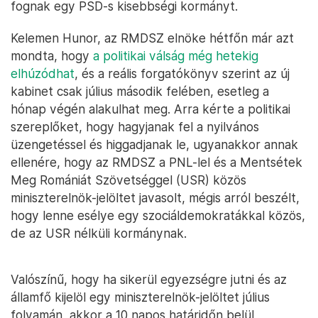
fognak egy PSD-s kisebbségi kormányt.
Kelemen Hunor, az RMDSZ elnöke hétfőn már azt
mondta, hogy
a politikai válság még hetekig
elhúzódhat
, és a reális forgatókönyv szerint az új
kabinet csak július második felében, esetleg a
hónap végén alakulhat meg. Arra kérte a politikai
szereplőket, hogy hagyjanak fel a nyilvános
üzengetéssel és higgadjanak le, ugyanakkor annak
ellenére, hogy az RMDSZ a PNL-lel és a Mentsétek
Meg Romániát Szövetséggel (USR) közös
miniszterelnök-jelöltet javasolt, mégis arról beszélt,
hogy lenne esélye egy szociáldemokratákkal közös,
de az USR nélküli kormánynak.
Valószínű, hogy ha sikerül egyezségre jutni és az
államfő kijelöl egy miniszterelnök-jelöltet július
folyamán, akkor a 10 napos határidőn belül