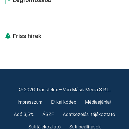
Legfontosabb
Friss hírek
© 2026 Transtelex – Van Másik Média S.R.L.
Impresszum
Etikai kódex
Médiaajánlat
Adó 3,5%
ÁSZF
Adatkezelési tájékoztató
Sütitájékoztató
Süti beállítások