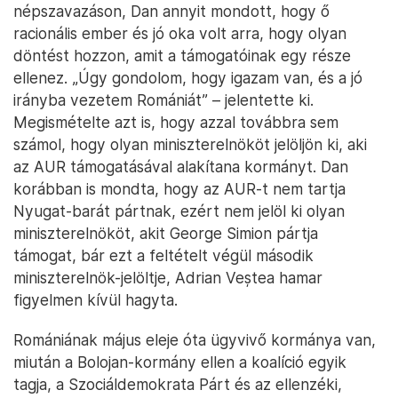
népszavazáson, Dan annyit mondott, hogy ő
racionális ember és jó oka volt arra, hogy olyan
döntést hozzon, amit a támogatóinak egy része
ellenez. „Úgy gondolom, hogy igazam van, és a jó
irányba vezetem Romániát” – jelentette ki.
Megismételte azt is, hogy azzal továbbra sem
számol, hogy olyan miniszterelnököt jelöljön ki, aki
az AUR támogatásával alakítana kormányt. Dan
korábban is mondta, hogy az AUR-t nem tartja
Nyugat-barát pártnak, ezért nem jelöl ki olyan
miniszterelnököt, akit George Simion pártja
támogat, bár ezt a feltételt végül második
miniszterelnök-jelöltje, Adrian Veștea hamar
figyelmen kívül hagyta.
Romániának május eleje óta ügyvivő kormánya van,
miután a Bolojan-kormány ellen a koalíció egyik
tagja, a Szociáldemokrata Párt és az ellenzéki,