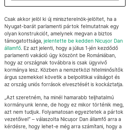
Csak akkor jelöl ki új miniszterelnök-jelöltet, ha a
Nyugat-barát parlamenti pártok felmutatnak egy
olyan konstrukciót, amelynek megvan a biztos
támogatottsága,
jelentette be kedden Nicușor Dan
államfő
. Ez azt jelenti, hogy a július 1-jén kezdődő
parlamenti vakáció úgy köszönt be Romániában,
hogy az országnak továbbra is csak ügyvivő
kormánya lesz. Közben a nemzetközi hitelminősítők
árgus szemekkel követik a belpolitikai válságot és
az ország uniós források elvesztését is kockáztatja.
„Azt szeretném, ha minél hamarabb teljhatalmú
kormányunk lenne, de hogy ez mikor történik meg,
azt nem tudjuk. Folyamatosan egyeztetek a pártok
vezetőivel” – válaszolta Nicușor Dan államfő arra a
kérdésre, hogy lehet-e még arra számítani, hogy a