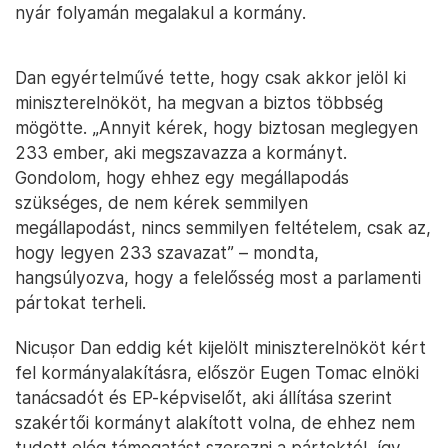
nyár folyamán megalakul a kormány.
Dan egyértelművé tette, hogy csak akkor jelöl ki
miniszterelnököt, ha megvan a biztos többség
mögötte. „Annyit kérek, hogy biztosan meglegyen
233 ember, aki megszavazza a kormányt.
Gondolom, hogy ehhez egy megállapodás
szükséges, de nem kérek semmilyen
megállapodást, nincs semmilyen feltételem, csak az,
hogy legyen 233 szavazat” – mondta,
hangsúlyozva, hogy a felelősség most a parlamenti
pártokat terheli.
Nicușor Dan eddig két kijelölt miniszterelnököt kért
fel kormányalakításra, először Eugen Tomac elnöki
tanácsadót és EP-képviselőt, aki állítása szerint
szakértői kormányt alakított volna, de ehhez nem
tudott elég támogatást szerezni a pártoktól, így