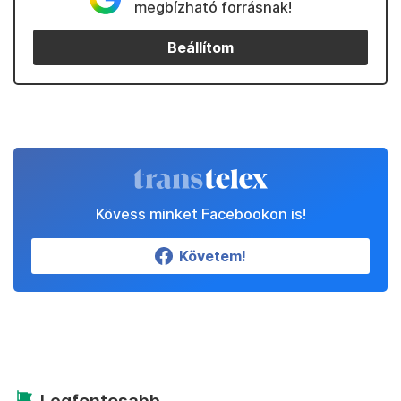
megbízható forrásnak!
Beállítom
Kövess minket Facebookon is!
Követem!