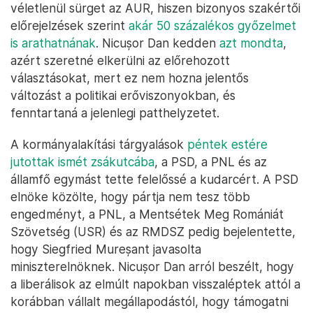
véletlenül sürget az AUR, hiszen bizonyos szakértői
előrejelzések szerint
akár 50 százalékos győzelmet
is arathatnának
. Nicușor Dan kedden
azt mondta
,
azért szeretné elkerülni az előrehozott
választásokat, mert ez nem hozna jelentős
változást a politikai erőviszonyokban, és
fenntartaná a jelenlegi patthelyzetet.
A kormányalakítási tárgyalások
péntek estére
jutottak ismét zsákutcába
, a PSD, a PNL és az
államfő egymást tette felelőssé a kudarcért. A PSD
elnöke közölte, hogy pártja nem tesz több
engedményt, a PNL, a Mentsétek Meg Romániát
Szövetség (USR) és az RMDSZ pedig bejelentette,
hogy Siegfried Mureșant javasolta
miniszterelnöknek. Nicușor Dan arról beszélt, hogy
a liberálisok az elmúlt napokban visszaléptek attól a
korábban vállalt megállapodástól, hogy támogatni