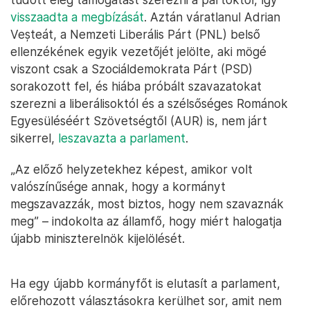
visszaadta a megbízását
. Aztán váratlanul Adrian
Veșteát, a Nemzeti Liberális Párt (PNL) belső
ellenzékének egyik vezetőjét jelölte, aki mögé
viszont csak a Szociáldemokrata Párt (PSD)
sorakozott fel, és hiába próbált szavazatokat
szerezni a liberálisoktól és a szélsőséges Románok
Egyesüléséért Szövetségtől (AUR) is, nem járt
sikerrel,
leszavazta a parlament
.
„Az előző helyzetekhez képest, amikor volt
valószínűsége annak, hogy a kormányt
megszavazzák, most biztos, hogy nem szavaznák
meg” – indokolta az államfő, hogy miért halogatja
újabb miniszterelnök kijelölését.
Ha egy újabb kormányfőt is elutasít a parlament,
előrehozott választásokra kerülhet sor, amit nem