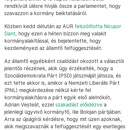
rendkívüli ülésre hívják össze a parlamentet, hogy
szavazzon a kormány beiktatásáról.
Közben kedd délután az AUR
felszólította Nicușor
Dant
, hogy ezen a héten bízzon meg valakit
kormányalakítással, és bejelentette, hogy
kezdeményezi az államfő felfüggesztését.
Az államfő egyébként csalódást okozott a választói
jelentős részének, akik úgy érzékelték, hogy a
Szociáldemokrata Párt (PSD) játszmáját játssza, és
ezt tette akkor is, amikor a Nemzeti Liberális Párt
(PNL) megkérdezése nélkül kérte fel
kormányalakításra a párt egyik első alelnökét,
Adrian Veșteát, ezzel
szakadást előidézve
a
jelenlegi ügyvivő kormányfő, Ilie Bolojan pártjában.
Arra az újságírói kérdésre, hogy mit üzen azoknak,
akik megszavaznák a felfüggesztését egy esetleges