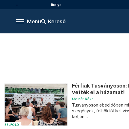
Ibolya
Menü
Kereső
Férfiak Tusványoson:
vették el a házamat!
Molnár Réka
Tusványoson ebédidőben mind
szegények, felhőktől kell vi
kelljen...
BELFÖLD