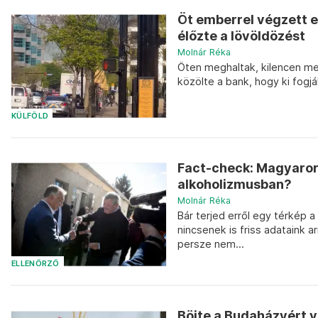
Öt emberrel végzett e
élőzte a lövöldözést
Molnár Réka
Öten meghaltak, kilencen meg
közölte a bank, hogy ki fogjá
KÜLFÖLD
Fact-check: Magyaror
alkoholizmusban?
Molnár Réka
Bár terjed erről egy térkép 
nincsenek is friss adataink 
persze nem...
ELLENŐRZŐ
Böjte a Budaházyért va