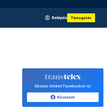
Belépés
Támogatás
Kövess minket Facebookon is!
Követem!