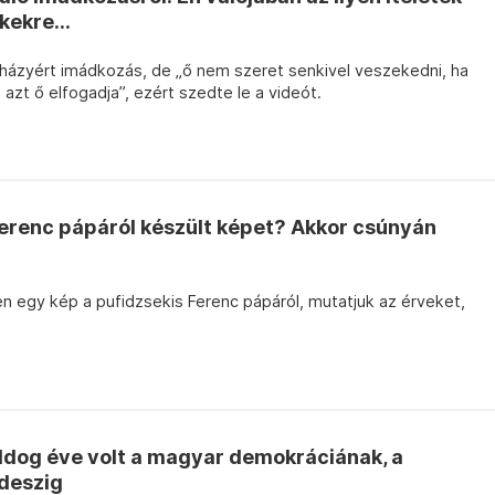
ekre...
aházyért imádkozás, de „ő nem szeret senkivel veszekedni, ha
zt ő elfogadja”, ezért szedte le a videót.
 Ferenc pápáról készült képet? Akkor csúnyán
en egy kép a pufidzsekis Ferenc pápáról, mutatjuk az érveket,
oldog éve volt a magyar demokráciának, a
ideszig