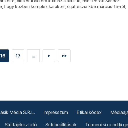
költő, aki körül akkora kultusz alakult ki, mint Petőfi Sándor
ője, hogy közben komplex karakter, ő jut eszünkbe március 15-ről,
16
17
...
►
►►
sik Média S.R.L.
Impresszum
Etikai kódex
Médiaajá
Sütitájékoztató
Süti beállítások
Termeni și condiții g