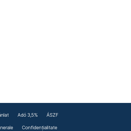
nlat
Adó 3,5%
ÁSZF
enerale
Confidențialitate