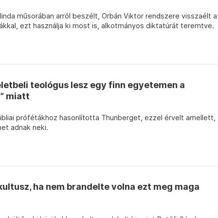
linda műsorában arról beszélt, Orbán Viktor rendszere visszaélt a
ákkal, ezt használja ki most is, alkotmányos diktatúrát teremtve.
letbeli teológus lesz egy finn egyetemen a
” miatt
liai prófétákhoz hasonlította Thunberget, ezzel érvelt amellett,
met adnak neki.
kultusz, ha nem brandelte volna ezt meg maga