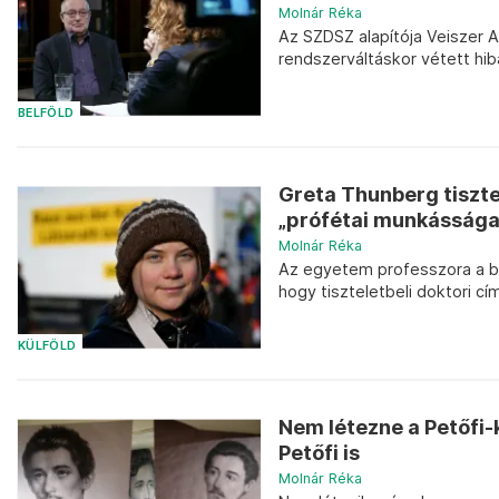
Molnár Réka
Az SZDSZ alapítója Veiszer A
rendszerváltáskor vétett hib
BELFÖLD
Greta Thunberg tiszte
„prófétai munkássága
Molnár Réka
Az egyetem professzora a bib
hogy tiszteletbeli doktori cí
KÜLFÖLD
Nem létezne a Petőfi-
Petőfi is
Molnár Réka