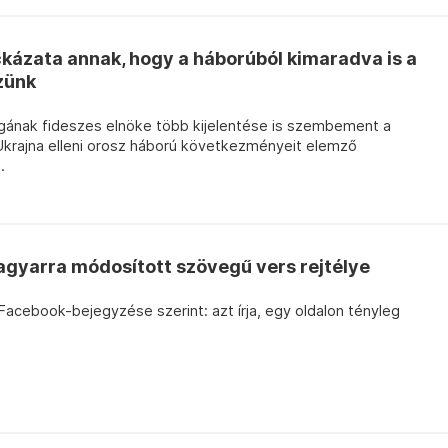
kázata annak, hogy a háborúból kimaradva is a
zünk
ágának fideszes elnöke több kijelentése is szembement a
 Ukrajna elleni orosz háború következményeit elemző
.
agyarra módosított szövegű vers rejtélye
Facebook-bejegyzése szerint: azt írja, egy oldalon tényleg