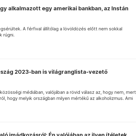
gy alkalmazott egy amerikai bankban, az Instán
sérültek. A férfival állítólag a lövöldözés előtt nem sokkal
k rúgni.
szág 2023-ban is világranglista-vezető
a közösségi médiában, valójában a rövid válasz az, hogy nem, mert
arról, hogy melyik országban milyen mértékű az alkoholizmus. Ami
ló imádkozásról: Én valójában az ilyen ítéletek