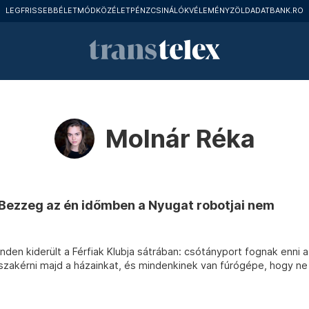
LEGFRISSEBB
ÉLETMÓD
KÖZÉLET
PÉNZCSINÁLÓK
VÉLEMÉNY
ZÖLD
ADATBANK.RO
Molnár Réka
 Bezzeg az én időmben a Nyugat robotjai nem
en kiderült a Férfiak Klubja sátrában: csótányport fognak enni a
sszakérni majd a házainkat, és mindenkinek van fúrógépe, hogy ne