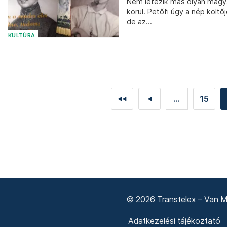
Nem létezik más olyan magyar 
körül. Petőfi úgy a nép költ
de az...
KULTÚRA
...
15
◄◄
◄
© 2026 Transtelex – Van Má
Adatkezelési tájékoztató