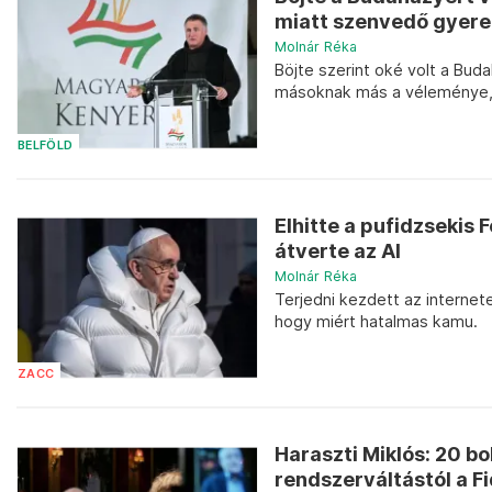
miatt szenvedő gyerek
Molnár Réka
Böjte szerint oké volt a Bud
másoknak más a véleménye, a
BELFÖLD
Elhitte a pufidzsekis
átverte az AI
Molnár Réka
Terjedni kezdett az internet
hogy miért hatalmas kamu.
ZACC
Haraszti Miklós: 20 b
rendszerváltástól a F