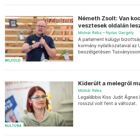
Németh Zsolt: Van koc
vesztesek oldalán les
Molnár Réka
–
Nyilas Gergely
A parlament külügyi bizotts
kormány nyilatkozataival az
beszélgetésen Tusványoson
BELFÖLD
Kiderült a melegről m
Molnár Réka
Legalábbis Kiss Judit Ágnes 
rosszul volt fent a változat.
KULTÚRA