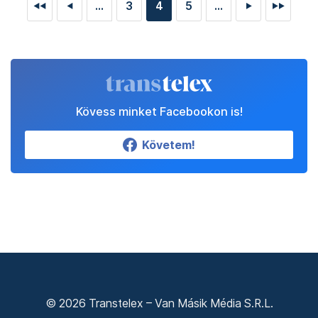
...
3
4
5
...
◄◄
◄
►
►►
Kövess minket Facebookon is!
Követem!
© 2026 Transtelex – Van Másik Média S.R.L.