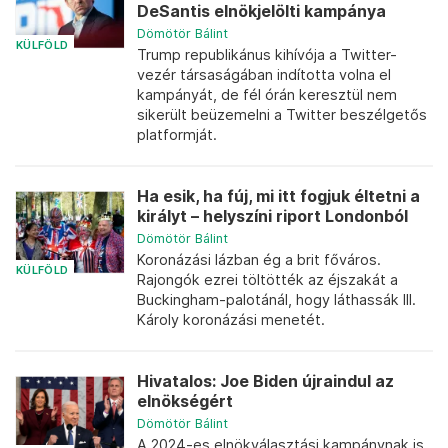
DeSantis elnökjelölti kampánya
Dömötör Bálint
KÜLFÖLD
Trump republikánus kihívója a Twitter-
vezér társaságában indította volna el
kampányát, de fél órán keresztül nem
sikerült beüzemelni a Twitter beszélgetős
platformját.
Ha esik, ha fúj, mi itt fogjuk éltetni a
királyt – helyszíni riport Londonból
Dömötör Bálint
Koronázási lázban ég a brit főváros.
KÜLFÖLD
Rajongók ezrei töltötték az éjszakát a
Buckingham-palotánál, hogy láthassák III.
Károly koronázási menetét.
Hivatalos: Joe Biden újraindul az
elnökségért
Dömötör Bálint
A 2024-es elnökválasztási kampánynak is