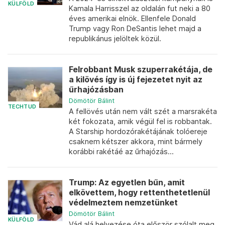
KÜLFÖLD
Kamala Harrisszel az oldalán fut neki a 80
éves amerikai elnök. Ellenfele Donald
Trump vagy Ron DeSantis lehet majd a
republikánus jelöltek közül.
Felrobbant Musk szuperrakétája, de
a kilövés így is új fejezetet nyit az
űrhajózásban
Dömötör Bálint
TECHTUD
A fellövés után nem vált szét a marsrakéta
két fokozata, amik végül fel is robbantak.
A Starship hordozórakétájának tolóereje
csaknem kétszer akkora, mint bármely
korábbi rakétáé az űrhajózás...
Trump: Az egyetlen bűn, amit
elkövettem, hogy rettenthetetlenül
védelmeztem nemzetünket
Dömötör Bálint
KÜLFÖLD
Vád alá helyezése óta először szólalt meg