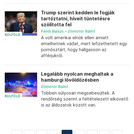
Trump szerint kedden le fogják
tartóztatni, híveit tüntetésre
szólította fel
Pándi Balázs
–
Dömötör Bálint
KÜLFÖLD
A volt amerikai elnök ellen amiatt
emelhetnek vádat, mert lefizethetett egy
pornósztárt, hogy hallgasson az
afférjukról.
Legalább nyolcan meghaltak a
hamburgi lövöldözésben
Dömötör Bálint
Többen súlyosan megsebesültek. A
KÜLFÖLD
rendőrség szerint a feltételezett elkövető
is az áldozatok között van.