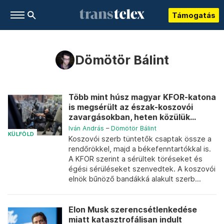
Támogatás
Dömötör Bálint
Több mint húsz magyar KFOR-katona
is megsérült az észak-koszovói
zavargásokban, heten közülük...
Iván András
–
Dömötör Bálint
KÜLFÖLD
Koszovói szerb tüntetők csaptak össze a
rendőrökkel, majd a békefenntartókkal is.
A KFOR szerint a sérültek töréseket és
égési sérüléseket szenvedtek. A koszovói
elnök bűnöző bandákká alakult szerb...
Elon Musk szerencsétlenkedése
miatt katasztrofálisan indult