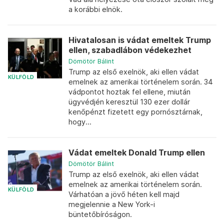
a korábbi elnök.
Hivatalosan is vádat emeltek Trump
ellen, szabadlábon védekezhet
Dömötör Bálint
Trump az első exelnök, aki ellen vádat
KÜLFÖLD
emelnek az amerikai történelem során. 34
vádpontot hoztak fel ellene, miután
ügyvédjén keresztül 130 ezer dollár
kenőpénzt fizetett egy pornósztárnak,
hogy...
Vádat emeltek Donald Trump ellen
Dömötör Bálint
Trump az első exelnök, aki ellen vádat
emelnek az amerikai történelem során.
KÜLFÖLD
Várhatóan a jövő héten kell majd
megjelennie a New York-i
büntetőbíróságon.