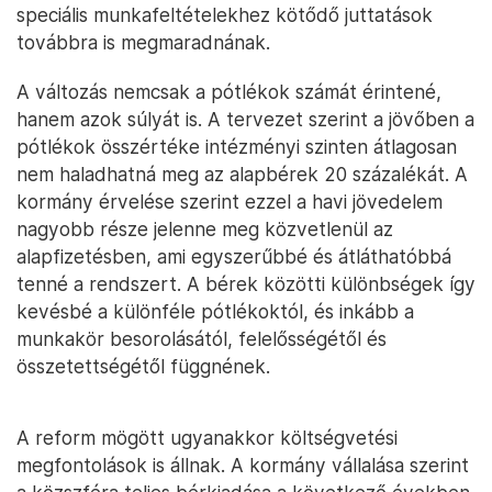
speciális munkafeltételekhez kötődő juttatások
továbbra is megmaradnának.
A változás nemcsak a pótlékok számát érintené,
hanem azok súlyát is. A tervezet szerint a jövőben a
pótlékok összértéke intézményi szinten átlagosan
nem haladhatná meg az alapbérek 20 százalékát. A
kormány érvelése szerint ezzel a havi jövedelem
nagyobb része jelenne meg közvetlenül az
alapfizetésben, ami egyszerűbbé és átláthatóbbá
tenné a rendszert. A bérek közötti különbségek így
kevésbé a különféle pótlékoktól, és inkább a
munkakör besorolásától, felelősségétől és
összetettségétől függnének.
A reform mögött ugyanakkor költségvetési
megfontolások is állnak. A kormány vállalása szerint