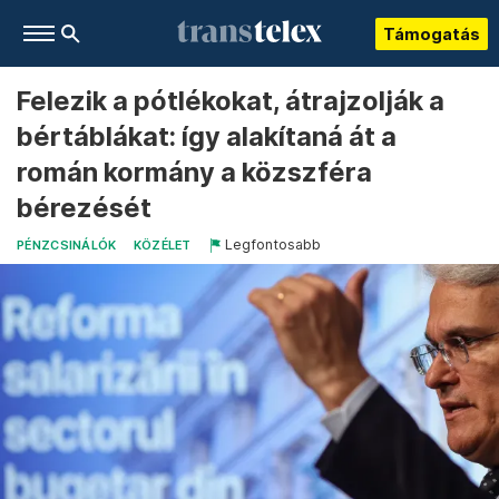
Támogatás
Felezik a pótlékokat, átrajzolják a
bértáblákat: így alakítaná át a
román kormány a közszféra
bérezését
Legfontosabb
PÉNZCSINÁLÓK
KÖZÉLET