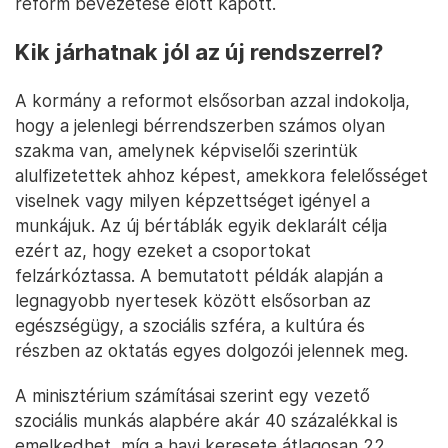
reform bevezetése előtt kapott.
Kik járhatnak jól az új rendszerrel?
A kormány a reformot elsősorban azzal indokolja,
hogy a jelenlegi bérrendszerben számos olyan
szakma van, amelynek képviselői szerintük
alulfizetettek ahhoz képest, amekkora felelősséget
viselnek vagy milyen képzettséget igényel a
munkájuk. Az új bértáblák egyik deklarált célja
ezért az, hogy ezeket a csoportokat
felzárkóztassa. A bemutatott példák alapján a
legnagyobb nyertesek között elsősorban az
egészségügy, a szociális szféra, a kultúra és
részben az oktatás egyes dolgozói jelennek meg.
A minisztérium számításai szerint egy vezető
szociális munkás alapbére akár 40 százalékkal is
emelkedhet, míg a havi keresete átlagosan 22