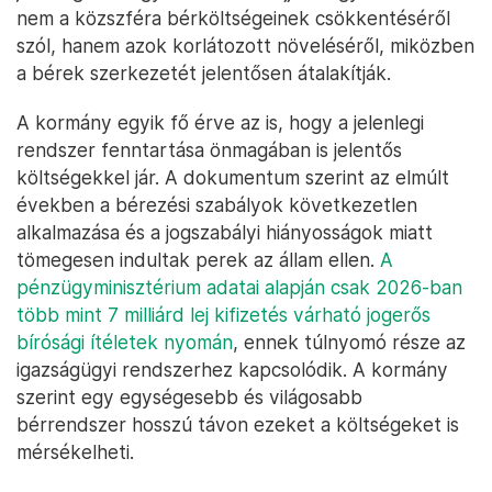
nem a közszféra bérköltségeinek csökkentéséről
szól, hanem azok korlátozott növeléséről, miközben
a bérek szerkezetét jelentősen átalakítják.
A kormány egyik fő érve az is, hogy a jelenlegi
rendszer fenntartása önmagában is jelentős
költségekkel jár. A dokumentum szerint az elmúlt
években a bérezési szabályok következetlen
alkalmazása és a jogszabályi hiányosságok miatt
tömegesen indultak perek az állam ellen.
A
pénzügyminisztérium adatai alapján csak 2026-ban
több mint 7 milliárd lej kifizetés várható jogerős
bírósági ítéletek nyomán
, ennek túlnyomó része az
igazságügyi rendszerhez kapcsolódik. A kormány
szerint egy egységesebb és világosabb
bérrendszer hosszú távon ezeket a költségeket is
mérsékelheti.