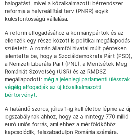
halogatást, mivel a közalkalmazotti bérrendszer
reformja a helyreállítási terv (PNRR) egyik
kulcsfontosságú vállalása.
A reform elfogadásához a kormánypártok és az
ellenzék egy része között is politikai megállapodás
született. A román államfői hivatal múlt pénteken
jelentette be, hogy a Szociáldemokrata Párt (PSD),
a Nemzeti Liberális Párt (PNL), a Mentsétek Meg
Romániát Szövetség (USR) és az RMDSZ
megállapodott:
még a jelenlegi parlamenti ülésszak
végéig elfogadják az új közalkalmazotti
bértörvényt.
A határidő szoros, július 1-ig kell életbe lépnie az új
jogszabálynak ahhoz, hogy az a mintegy 770 millió
euró uniós forrás, ami ehhez a mérföldkőhöz
kapcsolódik, felszabaduljon Románia számára.