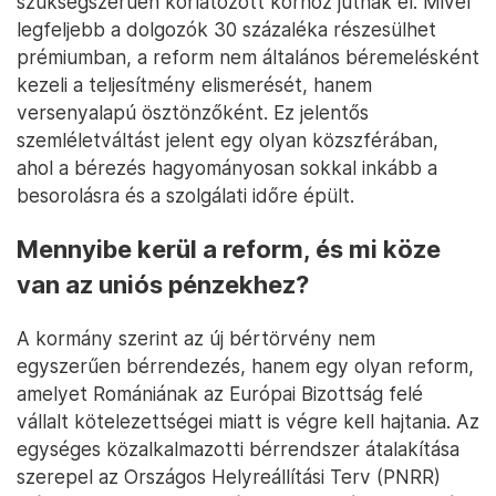
szükségszerűen korlátozott körhöz jutnak el. Mivel
legfeljebb a dolgozók 30 százaléka részesülhet
prémiumban, a reform nem általános béremelésként
kezeli a teljesítmény elismerését, hanem
versenyalapú ösztönzőként. Ez jelentős
szemléletváltást jelent egy olyan közszférában,
ahol a bérezés hagyományosan sokkal inkább a
besorolásra és a szolgálati időre épült.
Mennyibe kerül a reform, és mi köze
van az uniós pénzekhez?
A kormány szerint az új bértörvény nem
egyszerűen bérrendezés, hanem egy olyan reform,
amelyet Romániának az Európai Bizottság felé
vállalt kötelezettségei miatt is végre kell hajtania. Az
egységes közalkalmazotti bérrendszer átalakítása
szerepel az Országos Helyreállítási Terv (PNRR)