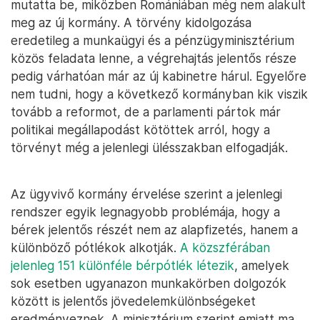
mutatta be, miközben Romániában még nem alakult
meg az új kormány. A törvény kidolgozása
eredetileg a munkaügyi és a pénzügyminisztérium
közös feladata lenne, a végrehajtás jelentős része
pedig várhatóan már az új kabinetre hárul. Egyelőre
nem tudni, hogy a következő kormányban kik viszik
tovább a reformot, de a parlamenti pártok már
politikai megállapodást kötöttek arról, hogy a
törvényt még a jelenlegi ülésszakban elfogadják.
Az ügyvivő kormány érvelése szerint a jelenlegi
rendszer egyik legnagyobb problémája, hogy a
bérek jelentős részét nem az alapfizetés, hanem a
különböző pótlékok alkotják.
A közszférában
jelenleg 151 különféle bérpótlék létezik
, amelyek
sok esetben ugyanazon munkakörben dolgozók
között is jelentős jövedelemkülönbségeket
eredményeznek. A minisztérium szerint emiatt ma