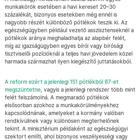
munkakörök esetében a havi kereset 20–30
százalékát, bizonyos esetekben még ennél is
nagyobb részét különböző pótlékok teszik ki. Az
egészségügyben például vezető asszisztenseknél a
pótlékok aránya meghaladhatja az alapbér felét,
míg az igazságügyben egyes bírói vagy bírósági
tisztviselői pozícióknál a teljes havi jövedelem közel
harmada származhat ilyen kiegészítő juttatásokból.
A reform ezért a jelenlegi 151 pótlékból 87-et
megszüntetne
, vagyis a jelenlegi rendszer több mint
felét felszámolná. A megmaradó pótlékok
elsősorban azokhoz a munkakörülményekhez
kapcsolódnának, amelyeket a kormány valóban
rendkívülinek vagy különösen megterhelőnek
tekint. A minisztérium példaként az egészségügyi
szektort említi, ahol bizonyos veszélyességi vagy