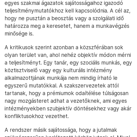
egyes szakmai ágazatok sajátosságaihoz igazodó
teljesítménymutatókhoz kell kapcsolódnia. A cél az,
hogy ne pusztán a beosztás vagy a szolgálati idő
határozza meg a keresetet, hanem a munkavégzés
minősége is.
A kritikusok szerint azonban a közszférában sok
olyan terület van, ahol nehéz objektív módon mérni
a teljesítményt. Egy tanár, egy szociális munkás, egy
köztisztviselő vagy egy kulturális intézmény
alkalmazottjának munkája nem mindig írható le
egyszerű mutatókkal. A szakszervezetek attól
tartanak, hogy a prémiumok odaítélése túlságosan
nagy mozgásteret adhat a vezetőknek, ami egyes
intézményekben szubjektív döntésekhez vagy akár
konfliktusokhoz vezethet.
A rendszer másik sajátossága, hogy a jutalmak