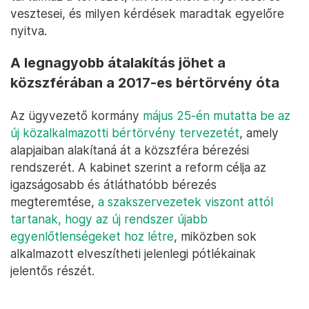
vesztesei, és milyen kérdések maradtak egyelőre
nyitva.
A legnagyobb átalakítás jöhet a
közszférában a 2017-es bértörvény óta
Az ügyvezető kormány
május 25-én mutatta be az
új közalkalmazotti bértörvény tervezetét
, amely
alapjaiban alakítaná át a közszféra bérezési
rendszerét. A kabinet szerint a reform célja az
igazságosabb és átláthatóbb bérezés
megteremtése,
a szakszervezetek viszont attól
tartanak, hogy az új rendszer újabb
egyenlőtlenségeket hoz létre
, miközben sok
alkalmazott elveszítheti jelenlegi pótlékainak
jelentős részét.