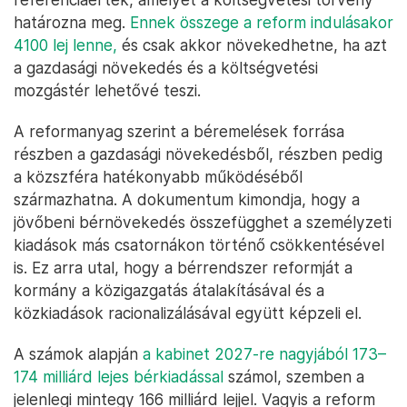
határozna meg.
Ennek összege a reform indulásakor
4100 lej lenne,
és csak akkor növekedhetne, ha azt
a gazdasági növekedés és a költségvetési
mozgástér lehetővé teszi.
A reformanyag szerint a béremelések forrása
részben a gazdasági növekedésből, részben pedig
a közszféra hatékonyabb működéséből
származhatna. A dokumentum kimondja, hogy a
jövőbeni bérnövekedés összefügghet a személyzeti
kiadások más csatornákon történő csökkentésével
is. Ez arra utal, hogy a bérrendszer reformját a
kormány a közigazgatás átalakításával és a
közkiadások racionalizálásával együtt képzeli el.
A számok alapján
a kabinet 2027-re nagyjából 173–
174 milliárd lejes bérkiadással
számol, szemben a
jelenlegi mintegy 166 milliárd lejjel. Vagyis a reform