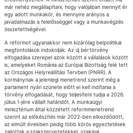
már nehéz megállapítani, hogy valójában mennyit ér
egy adott munkakör, és mennyire arányos a
javadalmazás a felelősséggel vagy a munkavégzés
összetettségével.
A reformot ugyanakkor nem kizárólag belpolitikai
megfontolások indokolják. Az új bértörvény
elfogadása szerepel azok között a vállalások között
is, amelyeket Románia az Európai Bizottság felé tett
az Országos Helyreállítási Tervben (PNRR). A
kormánynak a jelenlegi menetrend szerint még a
parlament nyári szünete előtt el kell indítania a
törvény elfogadását, hogy teljesíteni tudja a 2026.
július 1-jére vállalt határidőt. A munkaügyi
minisztérium által közzétett reformmenetrend
szerint az előkészítés már 2022-ben elkezdődött,
az elmúlt években pedig több körös egyeztetések
zajlottak a szakszervezetekkel, szakmai