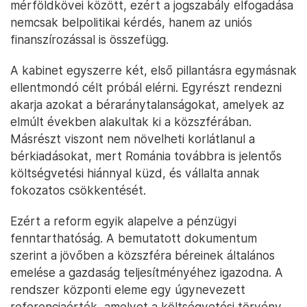
mérföldkövei között, ezért a jogszabály elfogadása
nemcsak belpolitikai kérdés, hanem az uniós
finanszírozással is összefügg.
A kabinet egyszerre két, első pillantásra egymásnak
ellentmondó célt próbál elérni. Egyrészt rendezni
akarja azokat a béraránytalanságokat, amelyek az
elmúlt években alakultak ki a közszférában.
Másrészt viszont nem növelheti korlátlanul a
bérkiadásokat, mert Románia továbbra is jelentős
költségvetési hiánnyal küzd, és vállalta annak
fokozatos csökkentését.
Ezért a reform egyik alapelve a pénzügyi
fenntarthatóság. A bemutatott dokumentum
szerint a jövőben a közszféra béreinek általános
emelése a gazdaság teljesítményéhez igazodna. A
rendszer központi eleme egy úgynevezett
referenciaérték, amelyet a költségvetési törvény