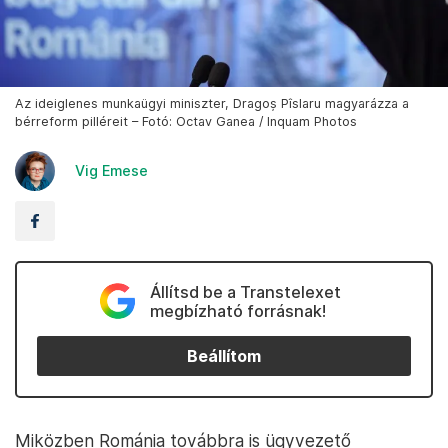
Az ideiglenes munkaügyi miniszter, Dragoș Pîslaru magyarázza a
bérreform pilléreit – Fotó: Octav Ganea / Inquam Photos
Vig Emese
Állítsd be a Transtelexet
megbízható forrásnak!
Beállítom
Miközben Románia továbbra is ügyvezető