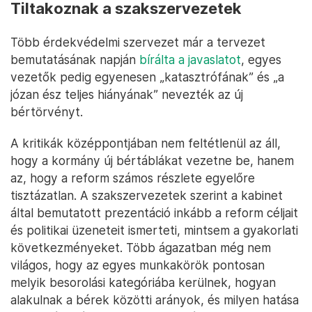
Tiltakoznak a szakszervezetek
Több érdekvédelmi szervezet már a tervezet
bemutatásának napján
bírálta a javaslatot
, egyes
vezetők pedig egyenesen „katasztrófának” és „a
józan ész teljes hiányának” nevezték az új
bértörvényt.
A kritikák középpontjában nem feltétlenül az áll,
hogy a kormány új bértáblákat vezetne be, hanem
az, hogy a reform számos részlete egyelőre
tisztázatlan. A szakszervezetek szerint a kabinet
által bemutatott prezentáció inkább a reform céljait
és politikai üzeneteit ismerteti, mintsem a gyakorlati
következményeket. Több ágazatban még nem
világos, hogy az egyes munkakörök pontosan
melyik besorolási kategóriába kerülnek, hogyan
alakulnak a bérek közötti arányok, és milyen hatása