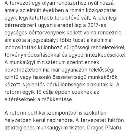
A tervezet egy olyan rendszerhez nyúl hozzá,
amely az elmúlt években a román közigazgatás
egyik legvitatottabb területévé vált. A jelenlegi
bérrendszert ugyanis eredetileg a 2017-es
egységes bértörvénynek kellett volna rendeznie,
ám azóta a jogszabályt több tucat alkalommal
módosították különböző sürgősségi rendeletekkel,
törvénymódosításokkal és egyedi intézkedésekkel.
A munkaügyi minisztérium szerint ennek
következtében ma már ugyanazon felelősségi
szintű vagy hasonló összetettségű munkakörök
között is jelentős bérkülönbségek alakultak ki. A
reform egyik fő célja éppen ezeknek az
eltéréseknek a csökkentése.
A reform politikai szempontból is szokatlan
helyzetben kerül napirendre. A tervezetet hétfőn
az ideiglenes munkaügyi miniszter, Dragoș Pîslaru