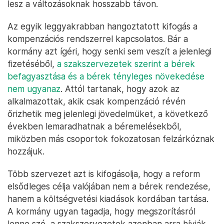
lesz a változásoknak hosszabb távon.
Az egyik leggyakrabban hangoztatott kifogás a
kompenzációs rendszerrel kapcsolatos. Bár a
kormány azt ígéri, hogy senki sem veszít a jelenlegi
fizetéséből,
a szakszervezetek szerint a bérek
befagyasztása és a bérek tényleges növekedése
nem ugyanaz
. Attól tartanak, hogy azok az
alkalmazottak, akik csak kompenzáció révén
őrizhetik meg jelenlegi jövedelmüket, a következő
években lemaradhatnak a béremelésekből,
miközben más csoportok fokozatosan felzárkóznak
hozzájuk.
Több szervezet azt is kifogásolja, hogy a reform
elsődleges célja valójában nem a bérek rendezése,
hanem a költségvetési kiadások kordában tartása.
A kormány ugyan tagadja, hogy megszorításról
lenne szó, a szakszervezetek azonban arra hívják