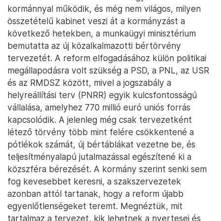
kormánnyal működik, és még nem világos, milyen
összetételű kabinet veszi át a kormányzást a
következő hetekben, a munkaügyi minisztérium
bemutatta az új közalkalmazotti bértörvény
tervezetét. A reform elfogadásához külön politikai
megállapodásra volt szükség a PSD, a PNL, az USR
és az RMDSZ között, mivel a jogszabály a
helyreállítási terv (PNRR) egyik kulcsfontosságú
vállalása, amelyhez 770 millió euró uniós forrás
kapcsolódik. A jelenleg még csak tervezetként
létező törvény több mint felére csökkentené a
pótlékok számát, új bértáblákat vezetne be, és
teljesítményalapú jutalmazással egészítené ki a
közszféra bérezését. A kormány szerint senki sem
fog kevesebbet keresni, a szakszervezetek
azonban attól tartanak, hogy a reform újabb
egyenlőtlenségeket teremt. Megnéztük, mit
tartalmaz a tervezet, kik lehetnek a nyertesei és