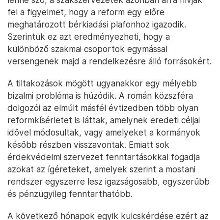
fel a figyelmet, hogy a reform egy előre
meghatározott bérkiadási plafonhoz igazodik.
Szerintük ez azt eredményezheti, hogy a
különböző szakmai csoportok egymással
versengenek majd a rendelkezésre álló forrásokért.
A tiltakozások mögött ugyanakkor egy mélyebb
bizalmi probléma is húzódik. A román közszféra
dolgozói az elmúlt másfél évtizedben több olyan
reformkísérletet is láttak, amelynek eredeti céljai
idővel módosultak, vagy amelyeket a kormányok
később részben visszavontak. Emiatt sok
érdekvédelmi szervezet fenntartásokkal fogadja
azokat az ígéreteket, amelyek szerint a mostani
rendszer egyszerre lesz igazságosabb, egyszerűbb
és pénzügyileg fenntarthatóbb.
A következő hónapok egyik kulcskérdése ezért az