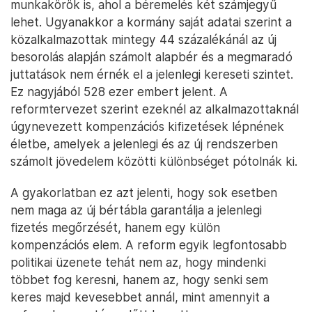
munkakörök is, ahol a béremelés két számjegyű
lehet. Ugyanakkor a kormány saját adatai szerint a
közalkalmazottak mintegy 44 százalékánál az új
besorolás alapján számolt alapbér és a megmaradó
juttatások nem érnék el a jelenlegi kereseti szintet.
Ez nagyjából 528 ezer embert jelent. A
reformtervezet szerint ezeknél az alkalmazottaknál
úgynevezett kompenzációs kifizetések lépnének
életbe, amelyek a jelenlegi és az új rendszerben
számolt jövedelem közötti különbséget pótolnák ki.
A gyakorlatban ez azt jelenti, hogy sok esetben
nem maga az új bértábla garantálja a jelenlegi
fizetés megőrzését, hanem egy külön
kompenzációs elem. A reform egyik legfontosabb
politikai üzenete tehát nem az, hogy mindenki
többet fog keresni, hanem az, hogy senki sem
keres majd kevesebbet annál, mint amennyit a