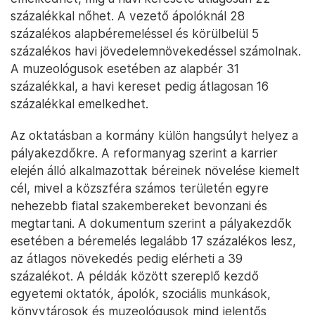
százalékkal nőhet. A vezető ápolóknál 28
százalékos alapbéremeléssel és körülbelül 5
százalékos havi jövedelemnövekedéssel számolnak.
A muzeológusok esetében az alapbér 31
százalékkal, a havi kereset pedig átlagosan 16
százalékkal emelkedhet.
Az oktatásban a kormány külön hangsúlyt helyez a
pályakezdőkre. A reformanyag szerint a karrier
elején álló alkalmazottak béreinek növelése kiemelt
cél, mivel a közszféra számos területén egyre
nehezebb fiatal szakembereket bevonzani és
megtartani. A dokumentum szerint a pályakezdők
esetében a béremelés legalább 17 százalékos lesz,
az átlagos növekedés pedig elérheti a 39
százalékot. A példák között szereplő kezdő
egyetemi oktatók, ápolók, szociális munkások,
könyvtárosok és muzeológusok mind jelentős