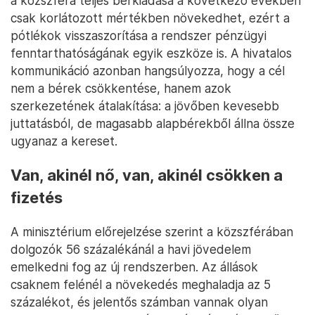
a közszféra teljes bérkiadása a következő években
csak korlátozott mértékben növekedhet, ezért a
pótlékok visszaszorítása a rendszer pénzügyi
fenntarthatóságának egyik eszköze is. A hivatalos
kommunikáció azonban hangsúlyozza, hogy a cél
nem a bérek csökkentése, hanem azok
szerkezetének átalakítása: a jövőben kevesebb
juttatásból, de magasabb alapbérekből állna össze
ugyanaz a kereset.
Van, akinél nő, van, akinél csökken a
fizetés
A minisztérium előrejelzése szerint a közszférában
dolgozók 56 százalékánál a havi jövedelem
emelkedni fog az új rendszerben. Az állások
csaknem felénél a növekedés meghaladja az 5
százalékot, és jelentős számban vannak olyan