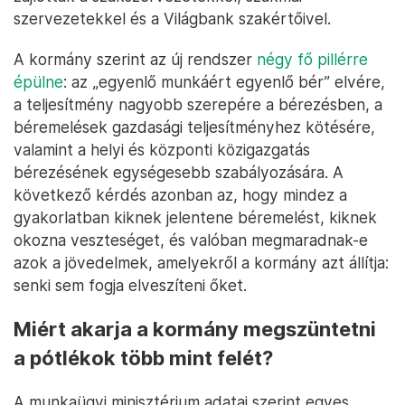
szervezetekkel és a Világbank szakértőivel.
A kormány szerint az új rendszer
négy fő pillérre
épülne
: az „egyenlő munkáért egyenlő bér” elvére,
a teljesítmény nagyobb szerepére a bérezésben, a
béremelések gazdasági teljesítményhez kötésére,
valamint a helyi és központi közigazgatás
bérezésének egységesebb szabályozására. A
következő kérdés azonban az, hogy mindez a
gyakorlatban kiknek jelentene béremelést, kiknek
okozna veszteséget, és valóban megmaradnak-e
azok a jövedelmek, amelyekről a kormány azt állítja:
senki sem fogja elveszíteni őket.
Miért akarja a kormány megszüntetni
a pótlékok több mint felét?
A munkaügyi minisztérium adatai szerint egyes