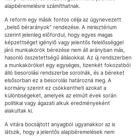
alapbéremelésre számíthatnak.
A reform egy másik fontos célja az úgynevezett
„belső bérarányok” rendezése. A minisztérium
szerint jelenleg előfordul, hogy egyes magas
képzettséget igénylő vagy jelentős felelősséggel
járó munkakörök bérezése nem áll arányban más,
hasonló összetettségű állásokkal. Az új rendszerben
a munkaköröket egy egységes, tizenkét fokozatból
álló besorolási rendszerbe sorolnák, és a béreket
elsősorban ez a besorolás határozná meg. A
kormány szerint ez csökkentheti azokat a
különbségeket, amelyek az elmúlt évek során
politikai vagy ágazati alkuk eredményeként
alakultak ki.
A vitára bocsájtott anyagból ugyanakkor az is
látszik, hogy a jelentős alapbéremelések nem