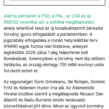
Aláírta pénteken a PSD, a PNL, az USR és az
RMDSZ vezetése azt a politikai megállapodást
,
amely lehetővé teszi az új közalkalmazotti bérezési
törvény gyors elfogadását a parlamentben. A
jogszabály elfogadása a román helyreállítási terv
(PNRR) egyik fontos mérföldköve, amelyet
legkésőbb 2026. július 1-jéig teljesítenie kell
Romániának. Amennyiben a törvény nem lép időben
hatályba, az ország mintegy 700 millió eurónyi uniós
forrástól eshet el.
Az egyezséget Sorin Grindeanu, Ilie Bolojan, Dominic
Fritz és Kelemen Hunor írta alá. Az Államelnöki
Hivatal közlése szerint a megállapodás Nicușor Dan
államfő és Radu Burnete elnöki tanácsadó
közvetítésével jött létre. Mivel az ügyvivő kormány