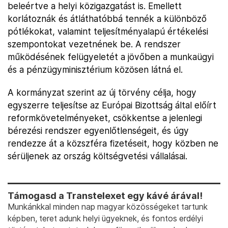
beleértve a helyi közigazgatást is. Emellett
korlátoznák és átláthatóbbá tennék a különböző
pótlékokat, valamint teljesítményalapú értékelési
szempontokat vezetnének be. A rendszer
működésének felügyeletét a jövőben a munkaügyi
és a pénzügyminisztérium közösen látná el.
A kormányzat szerint az új törvény célja, hogy
egyszerre teljesítse az Európai Bizottság által előírt
reformkövetelményeket, csökkentse a jelenlegi
bérezési rendszer egyenlőtlenségeit, és úgy
rendezze át a közszféra fizetéseit, hogy közben ne
sérüljenek az ország költségvetési vállalásai.
Támogasd a Transtelexet egy kávé árával!
Munkánkkal minden nap magyar közösségeket tartunk
képben, teret adunk helyi ügyeknek, és fontos erdélyi