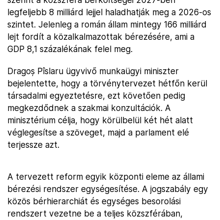
legfeljebb 8 milliárd lejjel haladhatják meg a 2026-os
szintet. Jelenleg a román állam mintegy 166 milliárd
lejt fordít a közalkalmazottak bérezésére, ami a
GDP 8,1 százalékának felel meg.
Dragoș Pîslaru ügyvivő munkaügyi miniszter
bejelentette, hogy a törvénytervezet hétfőn kerül
társadalmi egyeztetésre, ezt követően pedig
megkezdődnek a szakmai konzultációk. A
minisztérium célja, hogy körülbelül két hét alatt
véglegesítse a szöveget, majd a parlament elé
terjessze azt.
A tervezett reform egyik központi eleme az állami
bérezési rendszer egységesítése. A jogszabály egy
közös bérhierarchiát és egységes besorolási
rendszert vezetne be a teljes közszférában,