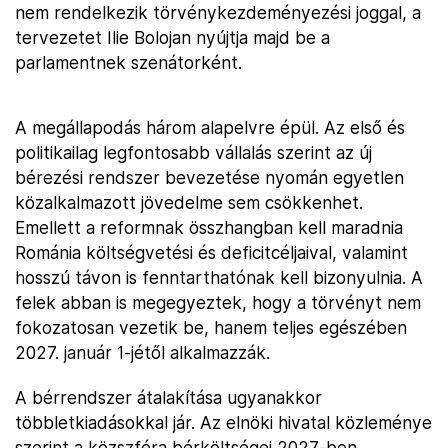
nem rendelkezik törvénykezdeményezési joggal, a
tervezetet Ilie Bolojan nyújtja majd be a
parlamentnek szenátorként.
A megállapodás három alapelvre épül. Az első és
politikailag legfontosabb vállalás szerint az új
bérezési rendszer bevezetése nyomán egyetlen
közalkalmazott jövedelme sem csökkenhet.
Emellett a reformnak összhangban kell maradnia
Románia költségvetési és deficitcéljaival, valamint
hosszú távon is fenntarthatónak kell bizonyulnia. A
felek abban is megegyeztek, hogy a törvényt nem
fokozatosan vezetik be, hanem teljes egészében
2027. január 1-jétől alkalmazzák.
A bérrendszer átalakítása ugyanakkor
többletkiadásokkal jár. Az elnöki hivatal közleménye
szerint a közszféra bérköltségei 2027-ben