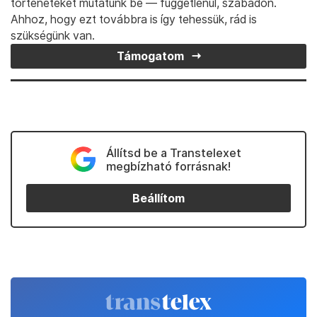
történeteket mutatunk be — függetlenül, szabadon.
Ahhoz, hogy ezt továbbra is így tehessük, rád is
szükségünk van.
Támogatom
Állítsd be a Transtelexet
megbízható forrásnak!
Beállítom