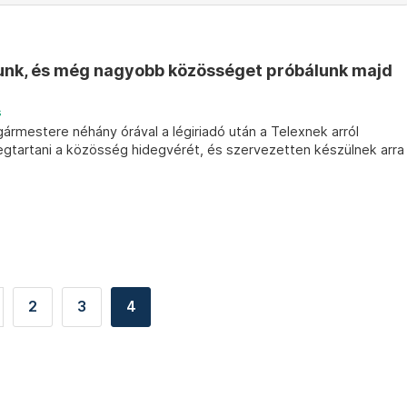
rtunk, és még nagyobb közösséget próbálunk majd
s
gármestere néhány órával a légiriadó után a Telexnek arról
gtartani a közösség hidegvérét, és szervezetten készülnek arra
2
3
4