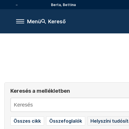
Berta, Bettina
Menü
Kereső
Keresés a mellékletben
Összes cikk
Összefoglalók
Helyszíni tudósí