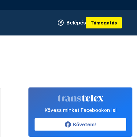
Belépés
Támogatás
Kövess minket Facebookon is!
Követem!