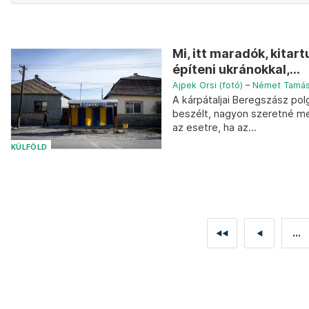
Mi, itt maradók, kita
építeni ukránokkal,...
Ajpek Orsi (fotó)
–
Német Tamá
A kárpátaljai Beregszász pol
beszélt, nagyon szeretné me
az esetre, ha az...
KÜLFÖLD
...
◄◄
◄