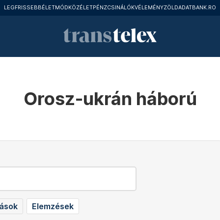
LEGFRISSEBB
ÉLETMÓD
KÖZÉLET
PÉNZCSINÁLÓK
VÉLEMÉNY
ZÖLD
ADATBANK.RO
Orosz-ukrán háború
tások
Elemzések