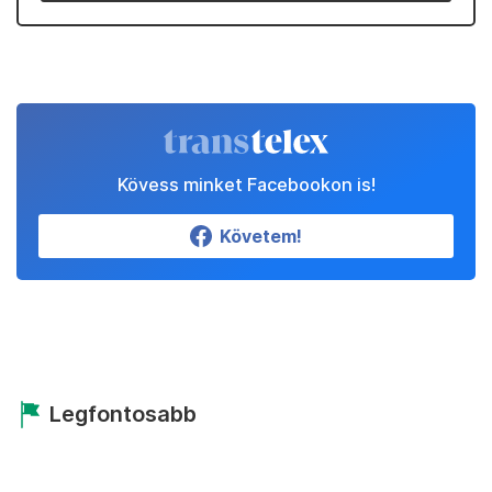
Kövess minket Facebookon is!
Követem!
Legfontosabb