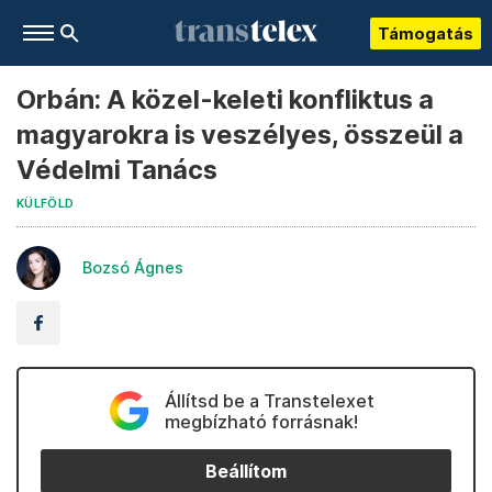
Támogatás
Orbán: A közel-keleti konfliktus a
magyarokra is veszélyes, összeül a
Védelmi Tanács
KÜLFÖLD
Bozsó Ágnes
Állítsd be a Transtelexet
megbízható forrásnak!
Beállítom