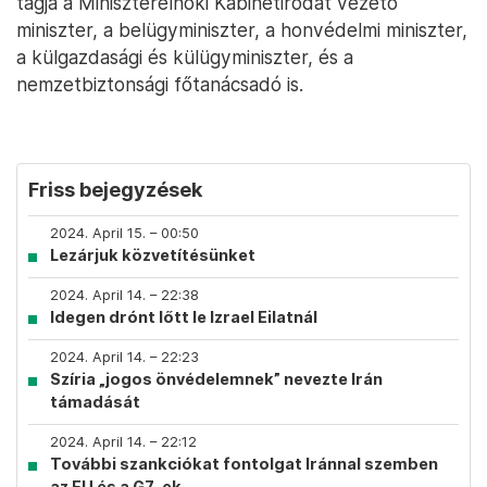
tagja a Miniszterelnöki Kabinetirodát vezető
miniszter, a belügyminiszter, a honvédelmi miniszter,
a külgazdasági és külügyminiszter, és a
nemzetbiztonsági főtanácsadó is.
Friss bejegyzések
2024. April 15. – 00:50
Lezárjuk közvetítésünket
2024. April 14. – 22:38
Idegen drónt lőtt le Izrael Eilatnál
2024. April 14. – 22:23
Szíria „jogos önvédelemnek” nevezte Irán
támadását
2024. April 14. – 22:12
További szankciókat fontolgat Iránnal szemben
az EU és a G7-ek