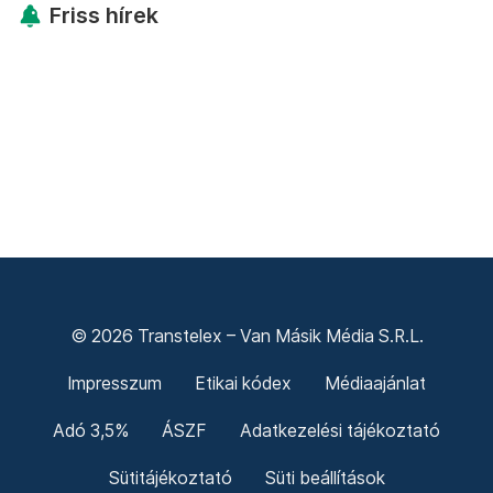
Friss hírek
© 2026 Transtelex – Van Másik Média S.R.L.
Impresszum
Etikai kódex
Médiaajánlat
Adó 3,5%
ÁSZF
Adatkezelési tájékoztató
Sütitájékoztató
Süti beállítások