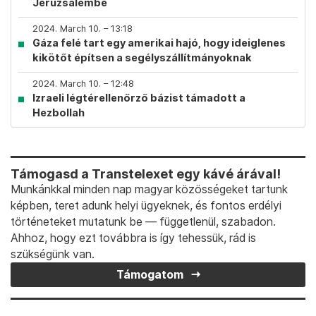
Jeruzsálembe
2024. March 10. – 13:18
Gáza felé tart egy amerikai hajó, hogy ideiglenes
kikötőt építsen a segélyszállítmányoknak
2024. March 10. – 12:48
Izraeli légtérellenőrző bázist támadott a
Hezbollah
Támogasd a Transtelexet egy kávé árával!
Munkánkkal minden nap magyar közösségeket tartunk
képben, teret adunk helyi ügyeknek, és fontos erdélyi
történeteket mutatunk be — függetlenül, szabadon.
Ahhoz, hogy ezt továbbra is így tehessük, rád is
szükségünk van.
Támogatom