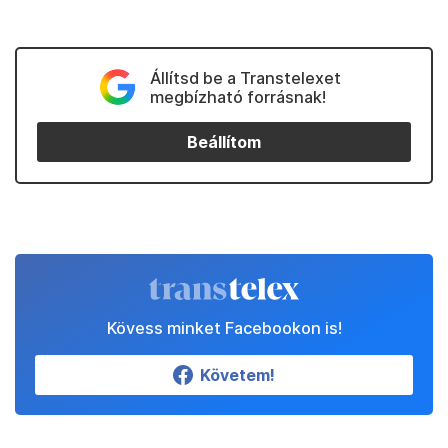
Állítsd be a Transtelexet
megbízható forrásnak!
Beállítom
Kövess minket Facebookon is!
Követem!