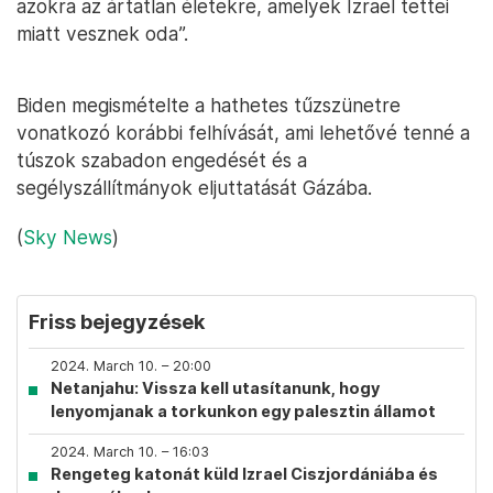
azokra az ártatlan életekre, amelyek Izrael tettei
miatt vesznek oda”.
Biden megismételte a hathetes tűzszünetre
vonatkozó korábbi felhívását, ami lehetővé tenné a
túszok szabadon engedését és a
segélyszállítmányok eljuttatását Gázába.
(
Sky News
)
Friss bejegyzések
2024. March 10. – 20:00
Netanjahu: Vissza kell utasítanunk, hogy
lenyomjanak a torkunkon egy palesztin államot
2024. March 10. – 16:03
Rengeteg katonát küld Izrael Ciszjordániába és