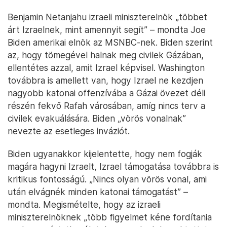
Benjamin Netanjahu izraeli miniszterelnök „többet
árt Izraelnek, mint amennyit segít” – mondta Joe
Biden amerikai elnök az MSNBC-nek. Biden szerint
az, hogy tömegével halnak meg civilek Gázában,
ellentétes azzal, amit Izrael képvisel. Washington
továbbra is amellett van, hogy Izrael ne kezdjen
nagyobb katonai offenzívába a Gázai övezet déli
részén fekvő Rafah városában, amíg nincs terv a
civilek evakuálására. Biden „vörös vonalnak”
nevezte az esetleges inváziót.
Biden ugyanakkor kijelentette, hogy nem fogják
magára hagyni Izraelt, Izrael támogatása továbbra is
kritikus fontosságú. „Nincs olyan vörös vonal, ami
után elvágnék minden katonai támogatást” –
mondta. Megismételte, hogy az izraeli
miniszterelnöknek „több figyelmet kéne fordítania