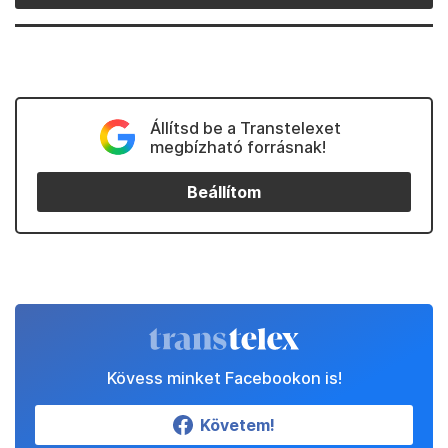
Állítsd be a Transtelexet
megbízható forrásnak!
Beállítom
Kövess minket Facebookon is!
Követem!