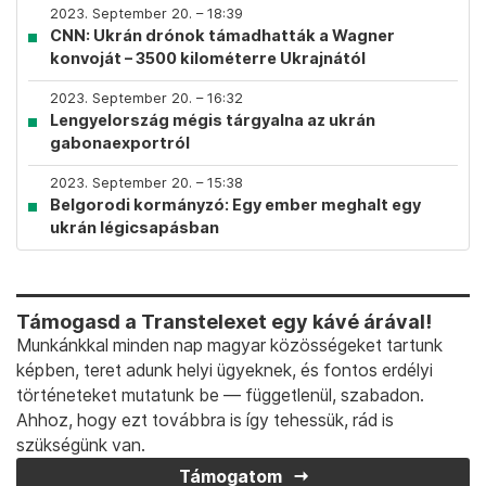
2023. September 20. – 18:39
CNN: Ukrán drónok támadhatták a Wagner
konvoját – 3500 kilométerre Ukrajnától
2023. September 20. – 16:32
Lengyelország mégis tárgyalna az ukrán
gabonaexportról
2023. September 20. – 15:38
Belgorodi kormányzó: Egy ember meghalt egy
ukrán légicsapásban
Támogasd a Transtelexet egy kávé árával!
Munkánkkal minden nap magyar közösségeket tartunk
képben, teret adunk helyi ügyeknek, és fontos erdélyi
történeteket mutatunk be — függetlenül, szabadon.
Ahhoz, hogy ezt továbbra is így tehessük, rád is
szükségünk van.
Támogatom