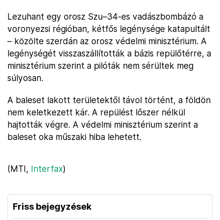
Lezuhant egy orosz Szu–34-es vadászbombázó a
voronyezsi régióban, kétfős legénysége katapultált
– közölte szerdán az orosz védelmi minisztérium. A
legénységét visszaszállították a bázis repülőtérre, a
minisztérium szerint a pilóták nem sérültek meg
súlyosan.
A baleset lakott területektől távol történt, a földön
nem keletkezett kár. A repülést lőszer nélkül
hajtották végre. A védelmi minisztérium szerint a
baleset oka műszaki hiba lehetett.
(MTI,
Interfax
)
Friss bejegyzések