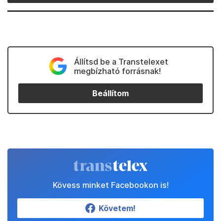
Állítsd be a Transtelexet
megbízható forrásnak!
Beállítom
Kövess minket Facebookon is!
Követem!