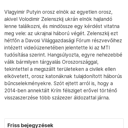
Vlagyimir Putyin orosz elnök az egyetlen orosz,
akivel Volodimir Zelenszkij ukrán elnök hajlandó
lenne találkozni, és mindössze egy kérdést vitatna
meg vele: az ukrajnai háború végét. Zelenszkij ezt
hétfőn a Davosi Világgazdasági Fórum részvevőihez
intézett videóüzenetében jelentette ki az MTI
tudósítása szerint. Hangsúlyozta, egyre nehezebbé
válik bármilyen tárgyalás Oroszországgal,
tekintettel a megszállt területeken a civilek ellen
elkövetett, orosz katonáknak tulajdonított háborús
bűncselekményekre. Szót ejtett arról is, hogy a
2014-ben annektált Krím félsziget erővel történő
visszaszerzése több százezer áldozattal járna.
Friss bejegyzések