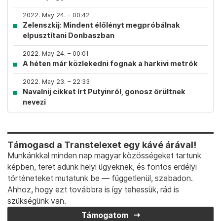
2022. May 24. – 00:42
Zelenszkij: Mindent élőlényt megpróbálnak
elpusztítani Donbaszban
2022. May 24. – 00:01
A héten már közlekedni fognak a harkivi metrók
2022. May 23. – 22:33
Navalnij cikket írt Putyinról, gonosz őrültnek
nevezi
Támogasd a Transtelexet egy kávé árával!
Munkánkkal minden nap magyar közösségeket tartunk
képben, teret adunk helyi ügyeknek, és fontos erdélyi
történeteket mutatunk be — függetlenül, szabadon.
Ahhoz, hogy ezt továbbra is így tehessük, rád is
szükségünk van.
Támogatom