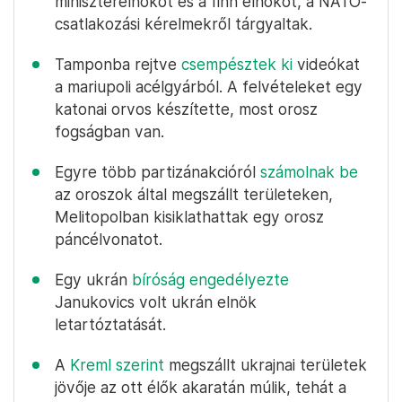
miniszterelnököt és a finn elnököt, a NATO-
csatlakozási kérelmekről tárgyaltak.
Tamponba rejtve
csempésztek ki
videókat
a mariupoli acélgyárból. A felvételeket egy
katonai orvos készítette, most orosz
fogságban van.
Egyre több partizánakcióról
számolnak be
az oroszok által megszállt területeken,
Melitopolban kisiklathattak egy orosz
páncélvonatot.
Egy ukrán
bíróság engedélyezte
Janukovics volt ukrán elnök
letartóztatását.
A
Kreml szerint
megszállt ukrajnai területek
jövője az ott élők akaratán múlik, tehát a