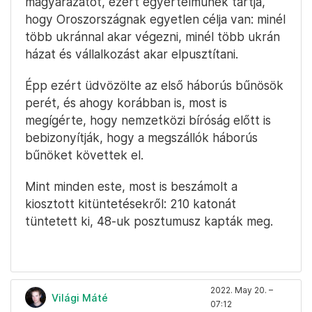
magyarázatot, ezért egyértelműnek tartja,
hogy Oroszországnak egyetlen célja van: minél
több ukránnal akar végezni, minél több ukrán
házat és vállalkozást akar elpusztítani.
Épp ezért üdvözölte az első háborús bűnösök
perét, és ahogy korábban is, most is
megígérte, hogy nemzetközi bíróság előtt is
bebizonyítják, hogy a megszállók háborús
bűnöket követtek el.
Mint minden este, most is beszámolt a
kiosztott kitüntetésekről: 210 katonát
tüntetett ki, 48-uk posztumusz kapták meg.
2022. May 20. –
Világi Máté
07:12