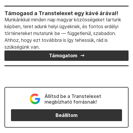
Támogasd a Transtelexet egy kávé árával!
Munkánkkal minden nap magyar közösségeket tartunk
képben, teret adunk helyi ügyeknek, és fontos erdélyi
történeteket mutatunk be — függetlenül, szabadon.
Ahhoz, hogy ezt továbbra is így tehessük, rád is
szükségünk van.
Támogatom
Állítsd be a Transtelexet
megbízható forrásnak!
Beállítom