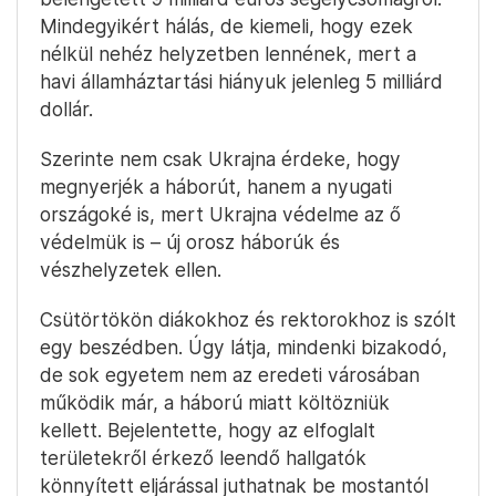
Mindegyikért hálás, de kiemeli, hogy ezek
nélkül nehéz helyzetben lennének, mert a
havi államháztartási hiányuk jelenleg 5 milliárd
dollár.
Szerinte nem csak Ukrajna érdeke, hogy
megnyerjék a háborút, hanem a nyugati
országoké is, mert Ukrajna védelme az ő
védelmük is – új orosz háborúk és
vészhelyzetek ellen.
Csütörtökön diákokhoz és rektorokhoz is szólt
egy beszédben. Úgy látja, mindenki bizakodó,
de sok egyetem nem az eredeti városában
működik már, a háború miatt költözniük
kellett. Bejelentette, hogy az elfoglalt
területekről érkező leendő hallgatók
könnyített eljárással juthatnak be mostantól