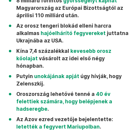
8 milliárd forintos
gyorssegélyt kaphat
Magyarország az Európai Bizottságtól az
áprilisi 110 milliárd után.
Az orosz tengeri blokád elleni harcra
alkalmas
hajóelhárító fegyvereket
juttatna
Ukrajnába az USA.
Kína 7,4 százalékkal
kevesebb orosz
kőolajat
vásárolt az idei első négy
hónapban.
Putyin
unokájának apját
úgy hívják, hogy
Zelenszkij.
Oroszország lehetővé tenné a
40 év
felettiek számára, hogy belépjenek a
hadseregbe
.
Az Azov ezred vezetője bejelentette:
letették a fegyvert Mariupolban
.