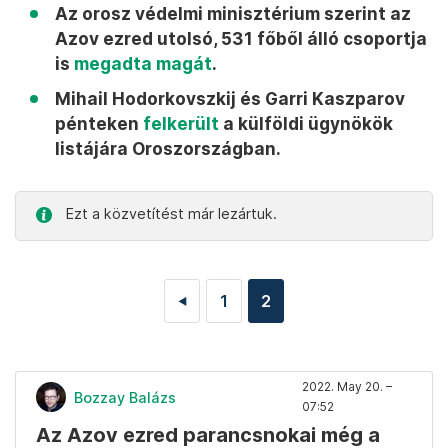
Az orosz védelmi minisztérium szerint az
Azov ezred utolsó, 531 főből álló csoportja
is
megadta magát
.
Mihail Hodorkovszkij és Garri Kaszparov
pénteken
felkerült
a külföldi ügynökök
listájára Oroszországban.
Ezt a közvetítést már lezártuk.
1
2
◄
2022. May 20. –
Bozzay Balázs
07:52
Az Azov ezred parancsnokai még a