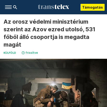
Támogatás
Az orosz védelmi minisztérium
szerint az Azov ezred utolsó, 531
főből álló csoportja is megadta
magát
frissítve
KÜLFÖLD