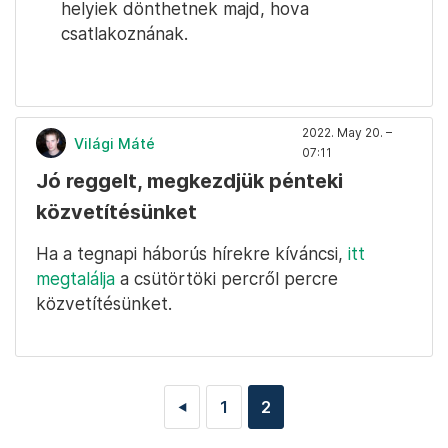
helyiek dönthetnek majd, hova
csatlakoznának.
2022. May 20. –
Világi Máté
07:11
Jó reggelt, megkezdjük pénteki
közvetítésünket
Ha a tegnapi háborús hírekre kíváncsi,
itt
megtalálja
a csütörtöki percről percre
közvetítésünket.
1
2
◄