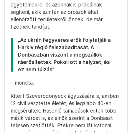
egyetemekre, és azoknak is próbálnak
segíteni, akik szintén az oroszok által
ellenőrzött területekről jönnek, de már
fizetnek tandíjat.
„Az ukrán fegyveres erők folytatják a
Harkiv régió felszabadítását. A
Donbaszban viszont a megszállók
ráerősítettek. Pokoli ott a helyzet, és
ez nem túlzás”
– mondta.
Kitért Szeverodonyeck ágyúzására is, amiben
12 civil vesztette életét, és legalább 40-en
megsérültek. Hasonló támadások értek több
másik várost is, az elnök szerint a Donbaszt
teljesen szétlőtték. Ezekre nem lát katonai