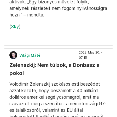
aktívak. „Egy bizonyos művelet folyik,
amelynek részleteit nem fogom nyilvánosságra
hozni” – mondta.
(
Sky
)
2022. May 20. –
Világi Máté
07:15
Zelenszkij: Nem túlzok, a Donbasz a
pokol
Volodimir Zelenszkij szokásos esti beszédét
azzal kezdte, hogy beszámolt a 40 milliárd
dolláros amerikai segélycsomagról, amit ma
szavazott meg a szenátus, a németországi G7-
es találkozóról, valamint az EU által
belengetett 9 milliárd eurós segélycsomagról.