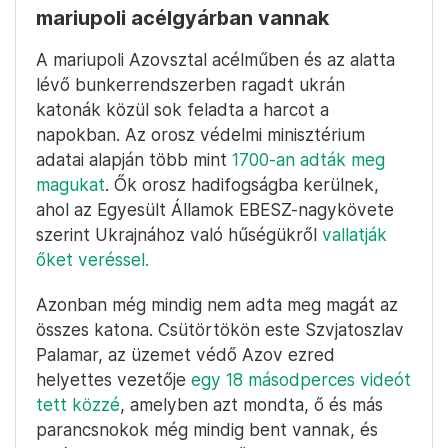
mariupoli acélgyárban vannak
A mariupoli Azovsztal acélműben és az alatta
lévő bunkerrendszerben ragadt ukrán
katonák közül sok feladta a harcot a
napokban. Az orosz védelmi minisztérium
adatai alapján több mint
1700-an adták meg
magukat
. Ők orosz hadifogságba kerülnek,
ahol az Egyesült Államok EBESZ-nagykövete
szerint Ukrajnához való hűségükről
vallatják
őket veréssel.
Azonban még mindig nem adta meg magát az
összes katona. Csütörtökön este Szvjatoszlav
Palamar, az üzemet védő Azov ezred
helyettes vezetője
egy 18 másodperces videót
tett közzé
, amelyben azt mondta, ő és más
parancsnokok még mindig bent vannak, és