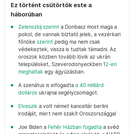
Ez történt csütörtök este a
háborúban
Zelenszkij szerint
a Donbasz most maga a
pokol, de vannak bíztató jelek, a vezérkari
főnöke
szerint
pedig ma nem csak
védekeztek, vissza is tudtak támadni. Az
oroszok közben tovább lövik az ukrán
településket, Szeverodonyeckben 1
2-en
meghaltak
egy ágyúzásban.
A szenátus is elfogadta
a 40 milliárd
dolláros
ukrajnai segélycsomagot.
Elveszik
a volt német kancellár berlini
irodáját, mert nem szakít Oroszországgal
Joe Biden a
Fehér Házban fogadta
a svéd