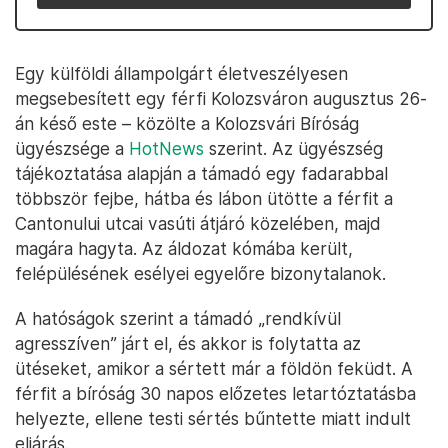
Egy külföldi állampolgárt életveszélyesen
megsebesített egy férfi Kolozsváron augusztus 26-
án késő este – közölte a Kolozsvári Bíróság
ügyészsége a
HotNews
szerint. Az ügyészség
tájékoztatása alapján a támadó egy fadarabbal
többször fejbe, hátba és lábon ütötte a férfit a
Cantonului utcai vasúti átjáró közelében, majd
magára hagyta. Az áldozat kómába került,
felépülésének esélyei egyelőre bizonytalanok.
A hatóságok szerint a támadó „rendkívül
agresszíven” járt el, és akkor is folytatta az
ütéseket, amikor a sértett már a földön feküdt. A
férfit a bíróság 30 napos előzetes letartóztatásba
helyezte, ellene testi sértés bűntette miatt indult
eljárás.