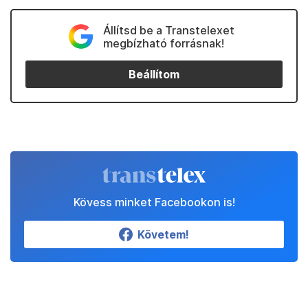
Állítsd be a Transtelexet
megbízható forrásnak!
Beállítom
Kövess minket Facebookon is!
Követem!