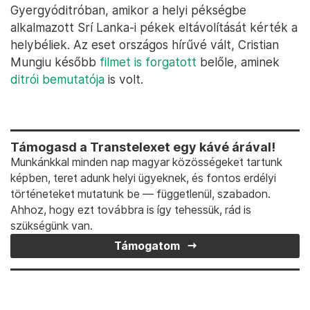
Gyergyóditróban, amikor a helyi pékségbe
alkalmazott Srí Lanka-i pékek eltávolítását kérték a
helybéliek. Az eset országos hírűvé vált, Cristian
Mungiu később
filmet is forgatott
belőle, aminek
ditrói bemutatója
is volt.
Támogasd a Transtelexet egy kávé árával!
Munkánkkal minden nap magyar közösségeket tartunk
képben, teret adunk helyi ügyeknek, és fontos erdélyi
történeteket mutatunk be — függetlenül, szabadon.
Ahhoz, hogy ezt továbbra is így tehessük, rád is
szükségünk van.
Támogatom