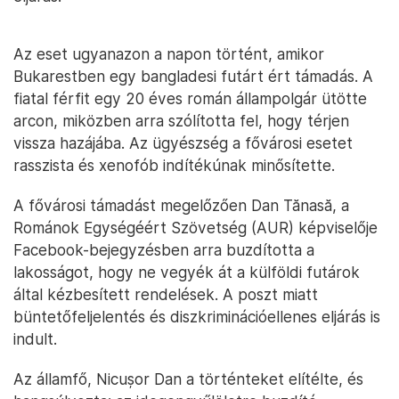
Az eset ugyanazon a napon történt, amikor
Bukarestben egy bangladesi futárt ért támadás. A
fiatal férfit egy 20 éves román állampolgár ütötte
arcon, miközben arra szólította fel, hogy térjen
vissza hazájába. Az ügyészség a fővárosi esetet
rasszista és xenofób indítékúnak minősítette.
A fővárosi támadást megelőzően Dan Tănasă, a
Románok Egységéért Szövetség (AUR) képviselője
Facebook-bejegyzésben arra buzdította a
lakosságot, hogy ne vegyék át a külföldi futárok
által kézbesített rendelések. A poszt miatt
büntetőfeljelentés és diszkriminációellenes eljárás is
indult.
Az államfő, Nicușor Dan a történteket elítélte, és