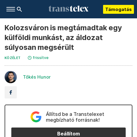
Támogatás
Kolozsváron is megtámadtak egy
külföldi munkást, az áldozat
súlyosan megsérült
frissítve
KÖZÉLET
Tőkés Hunor
Állítsd be a Transtelexet
megbízható forrásnak!
Beállítom