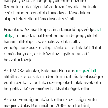
hangsúlyozta: az idegengyűlöletre buzdító
üzeneteknek súlyos következményeik lehetnek,
ezért minden xenofób támadás a társadalom
alapértékei elleni támadásnak számít.
Frissítés:
Az eset kapcsán a támadó ügyvédje
azt
állítja
, a támadás hátterében nem idegengyűlölet,
hanem állítólagos szexuális zaklatás áll: a
vendégmunkások elvileg ajánlatot tettek két fiatal
román lánynak, akik közül az egyik a támadó
hozzátartozója.
Az RMDSZ elnöke, Kelemen Hunor is
megszólalt
:
elítélte az erőszak minden formáját, és felelősségre
vonta azokat a politikai szereplőket, akik évek óta
hergelik a közvéleményt a kisebbségek ellen.
Az első vendégmunkások elleni közösségi szintű
megmozdulás Romániában 2019-ben történt,