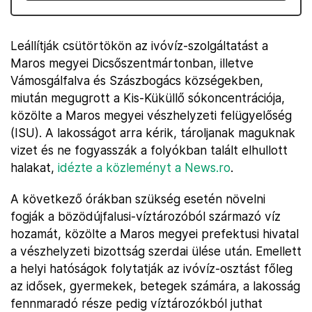
Leállítják csütörtökön az ivóvíz-szolgáltatást a
Maros megyei Dicsőszentmártonban, illetve
Vámosgálfalva és Szászbogács községekben,
miután megugrott a Kis-Küküllő sókoncentrációja,
közölte a Maros megyei vészhelyzeti felügyelőség
(ISU). A lakosságot arra kérik, tároljanak maguknak
vizet és ne fogyasszák a folyókban talált elhullott
halakat,
idézte a közleményt a News.ro
.
A következő órákban szükség esetén növelni
fogják a bözödújfalusi-víztározóból származó víz
hozamát, közölte a Maros megyei prefektusi hivatal
a vészhelyzeti bizottság szerdai ülése után. Emellett
a helyi hatóságok folytatják az ivóvíz-osztást főleg
az idősek, gyermekek, betegek számára, a lakosság
fennmaradó része pedig víztározókból juthat