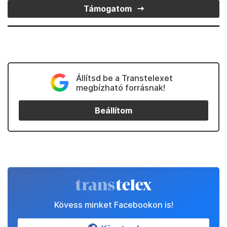
Támogatom
Állítsd be a Transtelexet
megbízható forrásnak!
Beállítom
Kövess minket Facebookon is!