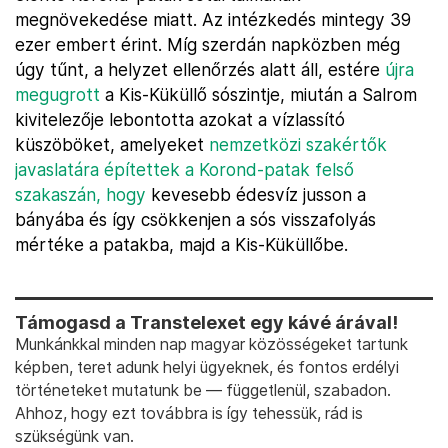
megnövekedése miatt. Az intézkedés mintegy 39
ezer embert érint. Míg szerdán napközben még
úgy tűnt, a helyzet ellenőrzés alatt áll, estére
újra
megugrott
a Kis-Küküllő sószintje, miután a Salrom
kivitelezője lebontotta azokat a vízlassító
küszöböket, amelyeket
nemzetközi szakértők
javaslatára építettek a Korond-patak felső
szakaszán, hogy
kevesebb édesvíz jusson a
bányába és így csökkenjen a sós visszafolyás
mértéke a patakba, majd a Kis-Küküllőbe.
Támogasd a Transtelexet egy kávé árával!
Munkánkkal minden nap magyar közösségeket tartunk
képben, teret adunk helyi ügyeknek, és fontos erdélyi
történeteket mutatunk be — függetlenül, szabadon.
Ahhoz, hogy ezt továbbra is így tehessük, rád is
szükségünk van.