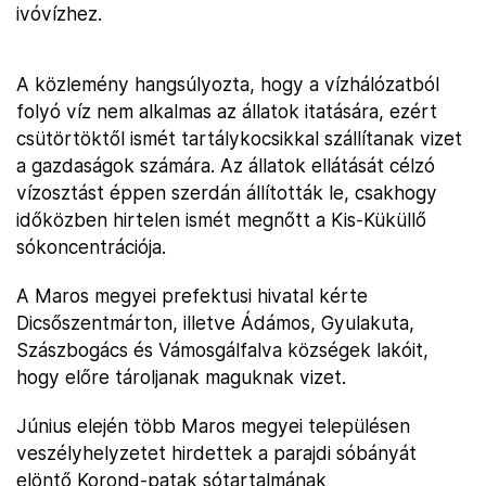
ivóvízhez.
A közlemény hangsúlyozta, hogy a vízhálózatból
folyó víz nem alkalmas az állatok itatására, ezért
csütörtöktől ismét tartálykocsikkal szállítanak vizet
a gazdaságok számára. Az állatok ellátását célzó
vízosztást éppen szerdán állították le, csakhogy
időközben hirtelen ismét megnőtt a Kis-Küküllő
sókoncentrációja.
A Maros megyei prefektusi hivatal kérte
Dicsőszentmárton, illetve Ádámos, Gyulakuta,
Szászbogács és Vámosgálfalva községek lakóit,
hogy előre tároljanak maguknak vizet.
Június elején több Maros megyei településen
veszélyhelyzetet hirdettek a parajdi sóbányát
elöntő Korond-patak sótartalmának