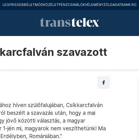
LEGFRISSEBB
ÉLETMÓD
KÖZÉLET
PÉNZCSINÁLÓK
VÉLEMÉNY
ZÖLD
ADATBANK.RO
karcfalván szavazott
oz híven szülőfalujában, Csíkkarcfalván
ól beszélt a szavazás után, hogy a mai
gy jövő közötti választás, a magyar
r 1-jén mi, magyarok nem veszíthetünk! Ma
 Erdélyben, Romániában.”