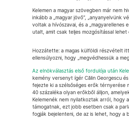
Kelemen a magyar szövegben már nem hiva
inkább a „magyar jövő”, „anyanyelvünk vé
voltak a hívószavai, és a „magyarellenes 
utalt, amit csak teljes mozgósítással lehet 
Hozzátette: a magas külföldi részvételt i
ellensúlyozni, hogy „megvédhessük a megs
Az elnökválasztás első fordulója után Ke
kemény versenyt ígér Călin Georgescu és 
fejezte ki a szélsőséges erők térnyerése m
40 százaléka olyan erőkből álljon, amelye
Kelemenék nem nyilatkoztak arról, hogy a
támogatnak, ezt jobb esetben csak a par
fogják bejelenteni, de az is lehet, hogy a 