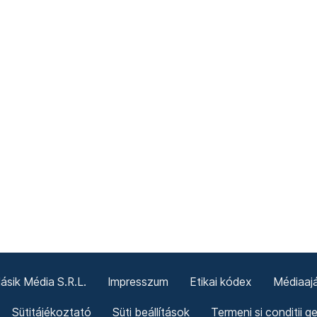
sik Média S.R.L.
Impresszum
Etikai kódex
Médiaajá
Sütitájékoztató
Süti beállítások
Termeni și condiții g