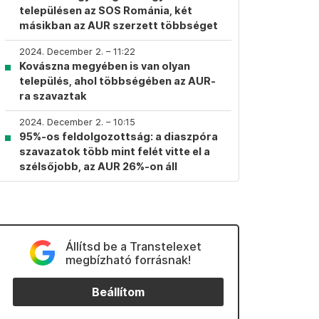
településen az SOS Románia, két
másikban az AUR szerzett többséget
2024. December 2. – 11:22
Kovászna megyében is van olyan
település, ahol többségében az AUR-
ra szavaztak
2024. December 2. – 10:15
95%-os feldolgozottság: a diaszpóra
szavazatok több mint felét vitte el a
szélsőjobb, az AUR 26%-on áll
Állítsd be a Transtelexet
megbízható forrásnak!
Beállítom