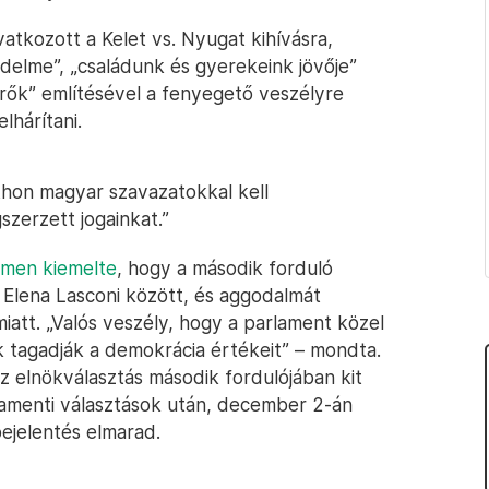
tkozott a Kelet vs. Nyugat kihívásra,
delme”, „családunk és gyerekeink jövője”
erők” említésével a fenyegető veszélyre
elhárítani.
tthon magyar szavazatokkal kell
zerzett jogainkat.”
lemen kiemelte
, hogy a második forduló
Elena Lasconi között, és aggodalmát
iatt. „Valós veszély, hogy a parlament közel
k tagadják a demokrácia értékeit” – mondta.
z elnökválasztás második fordulójában kit
lamenti választások után, december 2-án
bejelentés elmarad.