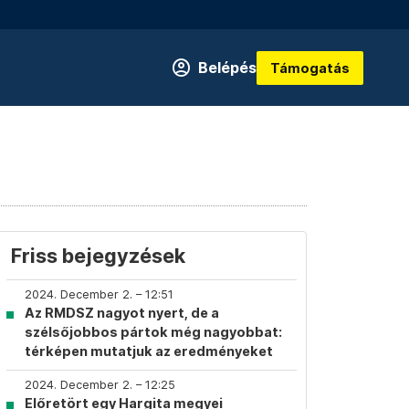
Belépés
Támogatás
Friss bejegyzések
2024. December 2. – 12:51
Az RMDSZ nagyot nyert, de a
szélsőjobbos pártok még nagyobbat:
térképen mutatjuk az eredményeket
2024. December 2. – 12:25
Előretört egy Hargita megyei