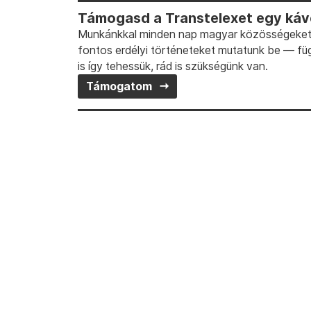
Támogasd a Transtelexet egy kávé
Munkánkkal minden nap magyar közösségeket t
fontos erdélyi történeteket mutatunk be — fü
is így tehessük, rád is szükségünk van.
Támogatom