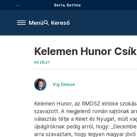
Berta, Bettina
Menü
Kereső
Kelemen Hunor Csík
KÖZÉLET
Vig Emese
Kelemen Hunor, az RMDSZ elnöke szokásáh
szavazott. A megjelenő román sajtónak arr
választás tétje a Kelet és Nyugat, múlt va
újságíróknak pedig arról, hogy: „Decembe
arra szavaztam, hogy legyen magyar jövő