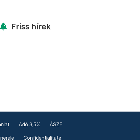
Friss hírek
nlat
Adó 3,5%
ÁSZF
enerale
Confidențialitate