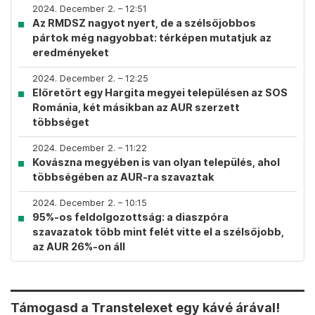
2024. December 2. – 12:51
Az RMDSZ nagyot nyert, de a szélsőjobbos
pártok még nagyobbat: térképen mutatjuk az
eredményeket
2024. December 2. – 12:25
Előretört egy Hargita megyei településen az SOS
Románia, két másikban az AUR szerzett
többséget
2024. December 2. – 11:22
Kovászna megyében is van olyan település, ahol
többségében az AUR-ra szavaztak
2024. December 2. – 10:15
95%-os feldolgozottság: a diaszpóra
szavazatok több mint felét vitte el a szélsőjobb,
az AUR 26%-on áll
Támogasd a Transtelexet egy kávé árával!