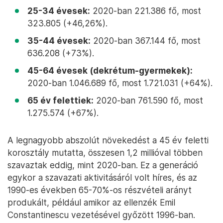
25-34 évesek:
2020-ban 221.386 fő, most
323.805 (+46,26%).
35-44 évesek:
2020-ban 367.144 fő, most
636.208 (+73%).
45-64 évesek (dekrétum-gyermekek):
2020-ban 1.046.689 fő, most 1.721.031 (+64%).
65 év felettiek:
2020-ban 761.590 fő, most
1.275.574 (+67%).
A legnagyobb abszolút növekedést a 45 év feletti
korosztály mutatta, összesen 1,2 millióval többen
szavaztak eddig, mint 2020-ban. Ez a generáció
egykor a szavazati aktivitásáról volt híres, és az
1990-es években 65-70%-os részvételi arányt
produkált, például amikor az ellenzék Emil
Constantinescu vezetésével győzött 1996-ban.