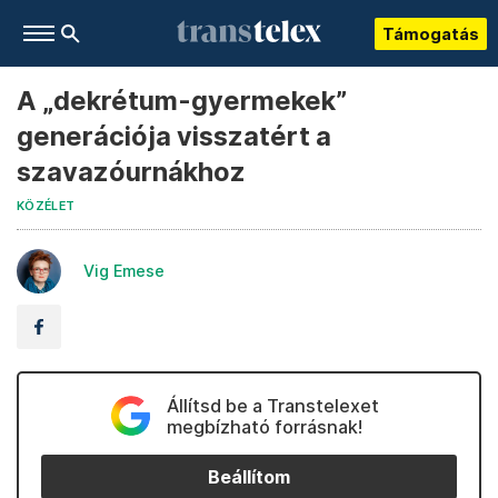
Támogatás
A „dekrétum-gyermekek”
generációja visszatért a
szavazóurnákhoz
KÖZÉLET
Vig Emese
Állítsd be a Transtelexet
megbízható forrásnak!
Beállítom