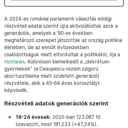
A 2024-es romániai parlamenti választás eddigi
részvételi adatai szerint újra aktivizálódtak azok a
generációk, amelyek a '90-es években
meghatározó szerepet játszottak az ország politikai
életében, de az elmúlt évtizedekben
csalódottságuk miatt elfordultak a politikától, írja a
Hotnews
. Különösen kiemelkedő a „dekrétum-
gyermekek” (a Ceaușescu-rezsim szigorú
abortusztilalma miatt született generáció)
részvétele, akik a 45-64 éves korosztályt
képviselik.
Részvételi adatok generációk szerint
18-24 évesek:
2020-ban 123.087 fő
szavazott, most 181.233 (+47,24%).