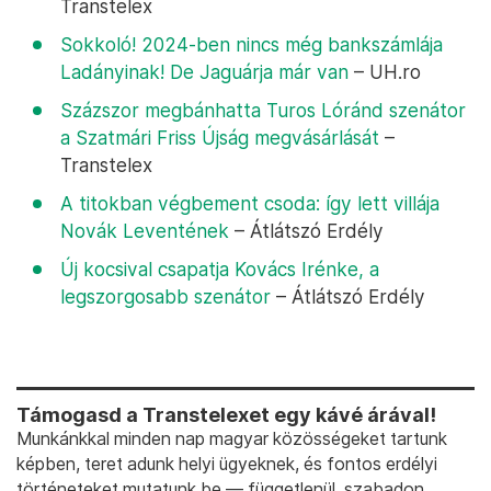
Transtelex
Sokkoló! 2024-ben nincs még bankszámlája
Ladányinak! De Jaguárja már van
– UH.ro
Százszor megbánhatta Turos Lóránd szenátor
a Szatmári Friss Újság megvásárlását
–
Transtelex
A titokban végbement csoda: így lett villája
Novák Leventének
– Átlátszó Erdély
Új kocsival csapatja Kovács Irénke, a
legszorgosabb szenátor
– Átlátszó Erdély
Támogasd a Transtelexet egy kávé árával!
Munkánkkal minden nap magyar közösségeket tartunk
képben, teret adunk helyi ügyeknek, és fontos erdélyi
történeteket mutatunk be — függetlenül, szabadon.