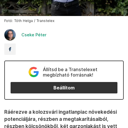
Fotó: Tóth Helga / Transtelex
Cseke Péter
Állítsd be a Transtelexet
megbízható forrásnak!
Beállítom
Ráérezve a kolozsvári ingatlanpiac növekedési
potenciáljára, részben a megtakarításaiból,
részben kölcsönökből, két garzonlakást is vett