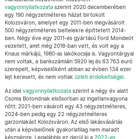
vagyonnyilatkozata
szerint 2020 decemberében
egy 190 négyzetméteres házat birtokolt
Kolozsváron, amelyet egy 2011-ben megvásárolt
500 négyzetméteres beltelekre építtetett 2014-
ben. Négy éve egy 2011-es gyártású Ford Mondeót
vezetett, amit még 2018-ban vett, és volt egy a
Knaus márkájú, 1980-as lakókocsija is. Vagyontárgyai
nem voltak, a bankszámláin 5920 lej és 63 763 euró
szerepelt, képviselőként abban az évben 134 ezer
lejt keresett, és nem voltak
üzleti érdekeltségei
.
Az idei
vagyonnyilatkozata
szerint a négy év alatt
Csoma Botondnak elsősorban az ingatlanvagyona
nőtt: 2021-ben vásárolt egy 43 négyzetméteres,
2024-ben pedig egy 22 négyzetméteres
garzonlakást Kolozsváron. Az első lakásvásárlás
után a képviselőnek gyakorlatilag nem maradt
készpénze. Legalábbis ez derül ki a
2022-es