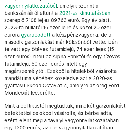
vagyonnyilatkozatából
, amelyik szerint a
bankszámláiról eltűnt a
2021-es kimutatásban
szereplő 7108 lej és 89 763 euró. Egy év alatt,
2023-ra nulláról 16 ezer lejre és közel 20 ezer
euróra
gyarapodott
a készpénzvagyona, de a
második garzonlakást már kölcsönből vette: idén
felvett egy ötéves futamidejű, 74 ezer lejes (15
ezer eurós) hitelt az Alpha Banktól és egy tízéves
futamidejű, 50 ezer eurós hitelt egy
magánszemélytől. Ezekből a hitelekből vásárolta
mandátuma végéhez közeledve azt a 2020-as
gyártású Skoda Octaviát is, amelyre az öreg Ford
Mondeoját lecserélte.
Mint a politikustól megtudtuk, mindkét garzonlakást
befektetési célokból vásárolta, és bérbe adta,
ezért jelent meg a tavalyi vagyonnyilatkozatában
egy 1200 eurós, az idei vagyonnyilatkozatában