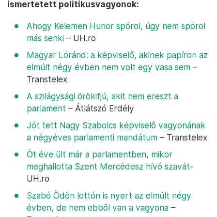
ismertetett politikusvagyonok:
Ahogy Kelemen Hunor spórol, úgy nem spórol
más senki
– UH.ro
Magyar Lóránd: a képviselő, akinek papíron az
elmúlt négy évben nem volt egy vasa sem
–
Transtelex
A szilágysági örökifjú, akit nem ereszt a
parlament
– Átlátszó Erdély
Jót tett Nagy Szabolcs képviselő vagyonának
a négyéves parlamenti mandátum
– Transtelex
Öt éve ült már a parlamentben, mikor
meghallotta Szent Mercédesz hívó szavát
-
UH.ro
Szabó Ödön lottón is nyert az elmúlt négy
évben, de nem ebből van a vagyona
–