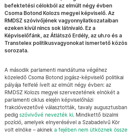
befektetési célokból az elmúlt négy évben
Csoma Botond Kolozs megyei képviselő. Az
RMDSZ szóvivőjének vagyonnyilatkozataiban
ezeken kívül nincs sok látnivaló. Ez a
Képviselőfánk, az Átlátszó Erdély, az uh.ro és a
Transtelex politikusvagyonokat ismertető közös
sorozata.
A második parlamenti mandátuma végéhez
közeledő Csoma Botond jogász-képviselő politikai
pályája felfelé ívelt az elmúlt négy évben: az
RMDSZ Kolozs megyei szervezetének elnökét a
parlamenti ciklus elején képviselőházi
frakcióvezetővé választották, tavaly augusztusban
pedig
szóvivővé nevezték ki
. Mindkettő bizalmi
pozíció, amelyek elnyerésével a Szabadelvű Kör
volt elnöke – akinek
a fejében nem ütköznek össze