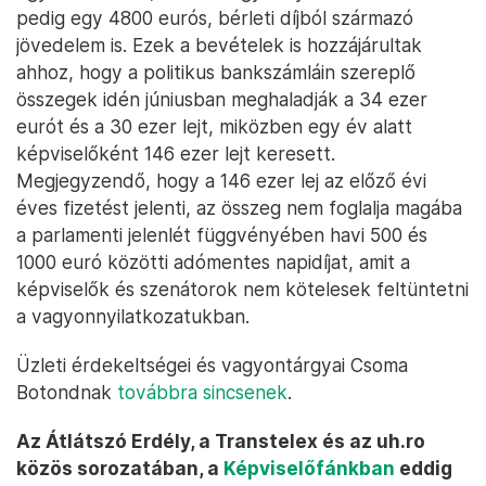
pedig egy 4800 eurós, bérleti díjból származó
jövedelem is. Ezek a bevételek is hozzájárultak
ahhoz, hogy a politikus bankszámláin szereplő
összegek idén júniusban meghaladják a 34 ezer
eurót és a 30 ezer lejt, miközben egy év alatt
képviselőként 146 ezer lejt keresett.
Megjegyzendő, hogy a 146 ezer lej az előző évi
éves fizetést jelenti, az összeg nem foglalja magába
a parlamenti jelenlét függvényében havi 500 és
1000 euró közötti adómentes napidíjat, amit a
képviselők és szenátorok nem kötelesek feltüntetni
a vagyonnyilatkozatukban.
Üzleti érdekeltségei és vagyontárgyai Csoma
Botondnak
továbbra sincsenek
.
Az Átlátszó Erdély, a Transtelex és az uh.ro
közös sorozatában, a
Képviselőfánkban
eddig