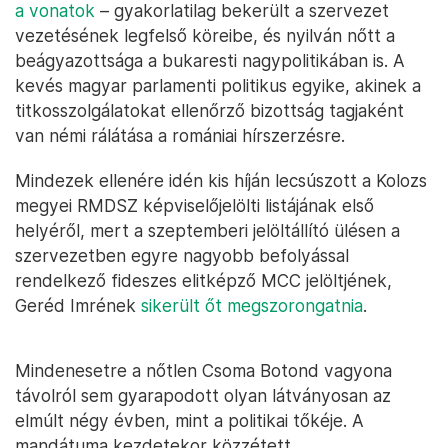
a vonatok
– gyakorlatilag bekerült a szervezet
vezetésének legfelső köreibe, és nyilván nőtt a
beágyazottsága a bukaresti nagypolitikában is. A
kevés magyar parlamenti politikus egyike, akinek a
titkosszolgálatokat ellenőrző bizottság tagjaként
van némi rálátása a romániai hírszerzésre.
Mindezek ellenére idén kis híján lecsúszott a Kolozs
megyei RMDSZ képviselőjelölti listájának első
helyéről, mert a szeptemberi jelöltállító ülésen a
szervezetben egyre nagyobb befolyással
rendelkező fideszes elitképző MCC jelöltjének,
Geréd Imrének
sikerült őt megszorongatnia
.
Mindenesetre a nőtlen Csoma Botond vagyona
távolról sem gyarapodott olyan látványosan az
elmúlt négy évben, mint a politikai tőkéje. A
mandátuma kezdetekor közzétett