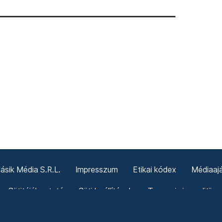
sik Média S.R.L.
Impresszum
Etikai kódex
Médiaajá
Sütitájékoztató
Süti beállítások
Termeni și condiții g
Politica cookie-urilor