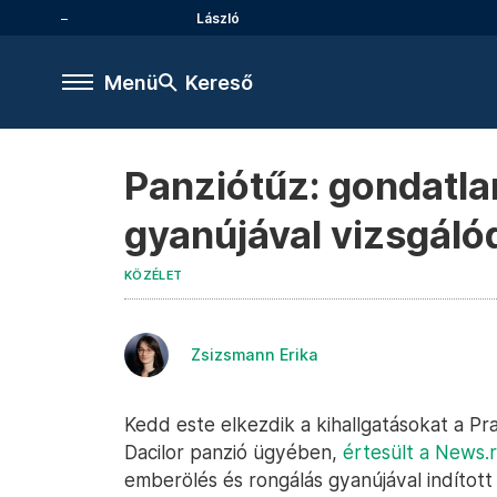
László
Menü
Kereső
Panziótűz: gondatla
gyanújával vizsgáló
KÖZÉLET
Zsizsmann Erika
Kedd este elkezdik a kihallgatásokat a P
Dacilor panzió ügyében,
értesült a News.
emberölés és rongálás gyanújával indított e