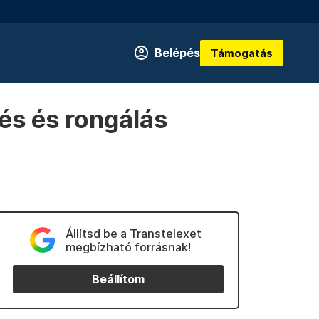
Belépés
Támogatás
és és rongálás
Állítsd be a Transtelexet
megbízható forrásnak!
Beállítom