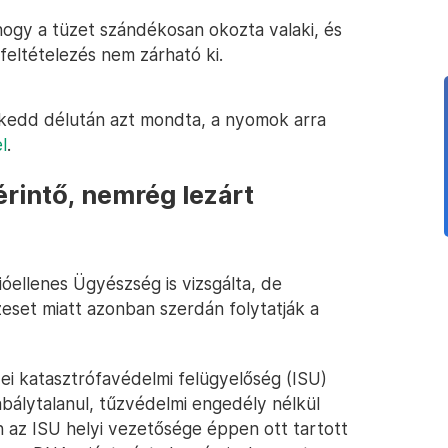
hogy a tüzet szándékosan okozta valaki, és
feltételezés nem zárható ki.
 kedd délután azt mondta, a nyomok arra
l
.
érintő, nemrég lezárt
ellenes Ügyészség is vizsgálta, de
eset miatt azonban szerdán folytatják a
ei katasztrófavédelmi felügyelőség (ISU)
bálytalanul, tűzvédelmi engedély nélkül
az ISU helyi vezetősége éppen ott tartott