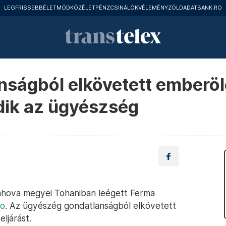
LEGFRISSEBB
ÉLETMÓD
KÖZÉLET
PÉNZCSINÁLÓK
VÉLEMÉNY
ZÖLD
ADATBANK.RO
nságból elkövetett emberöl
dik az ügyészség
rahova megyei Tohaniban leégett Ferma
ro
. Az ügyészég gondatlanságból elkövetett
ljárást.