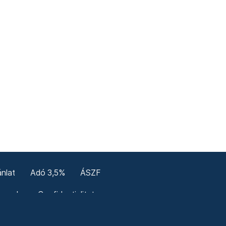
nlat
Adó 3,5%
ÁSZF
enerale
Confidențialitate