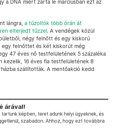
y a DNA miért zárta le márciusban ezt az
nt lángra,
a tűzoltók több órán át
en elterjedt tűzzel
. A vendégek közül
ületből, négy felnőtt és egy kiskorú
 egy felnőttet és két kiskorút még
egy 47 éves nő testfelületének 5 százaléka
n kezelik, 16 éves fia testfelületének 8
rházba szállították. A mentőakció kedd
 árával!
artunk képben, teret adunk helyi ügyeknek, és
ggetlenül, szabadon. Ahhoz, hogy ezt továbbra