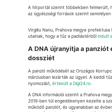
A hírportál szerint többekben felmerült, 
az ügyészségi források szerint semmilyen 
Virgiliu Nanu, Prahova megye prefektusa
utalnak, hogy a tűz a padlástérből
indult e
A DNA újranyitja a panziót 
dossziét
A panzió működését az Országos Korrupció
márciusban lezárták az ügyet. A keddi tűz
nyomozást,
értesült a Digi24.ro
.
A DNA információi szerint a Prahova megy
2019-ben túl engedékenyen kezelte a sza
működő panziót, és ugyanabban az évben 