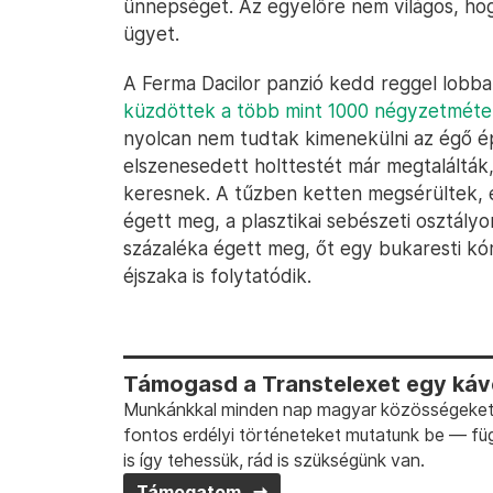
ünnepséget. Az egyelőre nem világos, hog
ügyet.
A Ferma Dacilor panzió kedd reggel lobba
küzdöttek a több mint 1000 négyzetméter
nyolcan nem tudtak kimenekülni az égő ép
elszenesedett holttestét már megtalálták,
keresnek. A tűzben ketten megsérültek, 
égett meg, a plasztikai sebészeti osztályo
százaléka égett meg, őt egy bukaresti kó
éjszaka is folytatódik.
Támogasd a Transtelexet egy kávé
Munkánkkal minden nap magyar közösségeket t
fontos erdélyi történeteket mutatunk be — fü
is így tehessük, rád is szükségünk van.
Támogatom