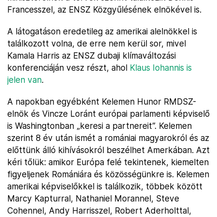
Francesszel, az ENSZ Közgyűlésének elnökével is.
A látogatáson eredetileg az amerikai alelnökkel is
találkozott volna, de erre nem kerül sor, mivel
Kamala Harris az ENSZ dubaji klímaváltozási
konferenciáján vesz részt, ahol
Klaus Iohannis is
jelen van
.
A napokban egyébként Kelemen Hunor RMDSZ-
elnök és Vincze Loránt európai parlamenti képviselő
is Washingtonban „keresi a partnereit”. Kelemen
szerint 8 év után ismét a romániai magyarokról és az
előttünk álló kihívásokról beszélhet Amerkában. Azt
kéri tőlük: amikor Európa felé tekintenek, kiemelten
figyeljenek Romániára és közösségünkre is. Kelemen
amerikai képviselőkkel is találkozik, többek között
Marcy Kapturral, Nathaniel Morannel, Steve
Cohennel, Andy Harrisszel, Robert Aderholttal,