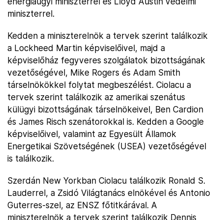
energiaügyi miniszterrel és Lloyd Austin védelmi
miniszterrel.
Kedden a miniszterelnök a tervek szerint találkozik
a Lockheed Martin képviselőivel, majd a
képviselőház fegyveres szolgálatok bizottságának
vezetőségével, Mike Rogers és Adam Smith
társelnökökkel folytat megbeszélést. Ciolacu a
tervek szerint találkozik az amerikai szenátus
külügyi bizottságának társelnökeivel, Ben Cardion
és James Risch szenátorokkal is. Kedden a Google
képviselőivel, valamint az Egyesült Államok
Energetikai Szövetségének (USEA) vezetőségével
is találkozik.
Szerdán New Yorkban Ciolacu találkozik Ronald S.
Lauderrel, a Zsidó Világtanács elnökével és Antonio
Guterres-szel, az ENSZ főtitkárával. A
miniszterelnök a tervek szerint találkozik Dennis