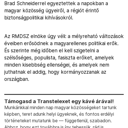
Brad Schneiderrel egyeztettek a napokban a
magyar közösség ügyeiről, a régiót érintő
biztonságpolitikai kihívásokról.
Az RMDSZ elnöke úgy véli: a mélyreható változások
éveiben erősödnek a magyarellenes politikai erők.
És szerinte még időben el kell szigetelni a
szélsőséges, populista, fasiszta erőket, amelyek
minden kisebbség ellenségei, és amelyek nem
juthatnak el addig, hogy kormányozzanak az
országban.
Támogasd a Transtelexet egy kávé árával!
Munkánkkal minden nap magyar közösségeket tartunk
képben, teret adunk helyi ügyeknek, és fontos erdélyi
történeteket mutatunk be — függetlenül, szabadon.
Ahhoz, hogy ezt továbbra is így tehessük, rád is