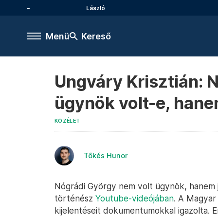
László
Menü
Kereső
Ungváry Krisztián: 
ügynök volt-e, hane
KÖZÉLET
Tőkés Hunor
Nógrádi György nem volt ügynök, hanem jel
történész
Youtube-videójában
. A Magyar
kijelentéseit dokumentumokkal igazolta. 