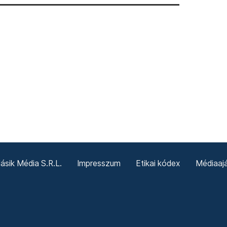
sik Média S.R.L.
Impresszum
Etikai kódex
Médiaajá
Sütitájékoztató
Süti beállítások
Termeni și condiții g
Politica cookie-urilor