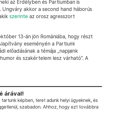
eki az Erdélyben és Partiumban is
k”. Ungváry akkor a second hand háborús
akik
szerinte
az orosz agresszort
któber 13-án jön Romániába, hogy részt
Alapítvány eseményén a Partiumi
i előadásának a témája „napjaink
t humor és szakértelem lesz várható”. A
 árával!
artunk képben, teret adunk helyi ügyeknek, és
ggetlenül, szabadon. Ahhoz, hogy ezt továbbra