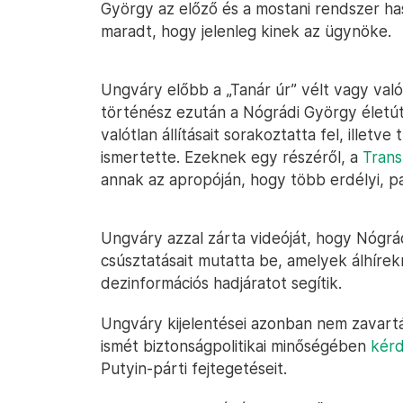
György az előző és a mostani rendszer has
maradt, hogy jelenleg kinek az ügynöke.
Ungváry előbb a „Tanár úr” vélt vagy val
történész ezután a Nógrádi György életút
valótlan állításait sorakoztatta fel, ille
ismertette. Ezeknek egy részéről, a
Trans
annak az apropóján, hogy több erdélyi, par
Ungváry azzal zárta videóját, hogy Nógrá
csúsztatásait mutatta be, amelyek álhírek
dezinformációs hadjáratot segítik.
Ungváry kijelentései azonban nem zavartá
ismét biztonságpolitikai minőségében
kér
Putyin-párti fejtegetéseit.