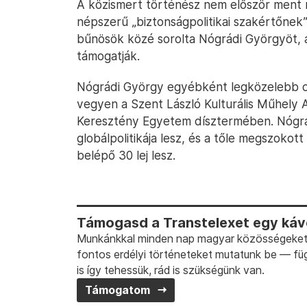
A közismert történész nem először ment n
népszerű „biztonságpolitikai szakértőne
bűnösök közé sorolta Nógrádi Györgyöt, 
támogatják.
Nógrádi György egyébként legközelebb o
vegyen a Szent László Kulturális Műhely 
Keresztény Egyetem dísztermében. Nógrád
globálpolitikája lesz, és a tőle megszokot
belépő 30 lej lesz.
Támogasd a Transtelexet egy kávé
Munkánkkal minden nap magyar közösségeket t
fontos erdélyi történeteket mutatunk be — fü
is így tehessük, rád is szükségünk van.
Támogatom