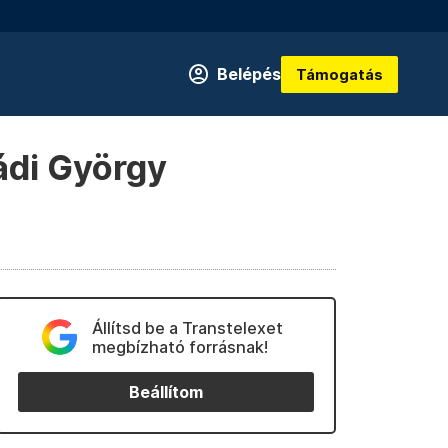
Belépés
Támogatás
ádi György
Állítsd be a Transtelexet
megbízható forrásnak!
Beállítom