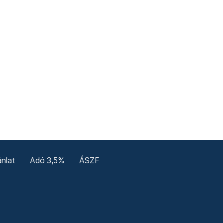
nlat
Adó 3,5%
ÁSZF
enerale
Confidențialitate