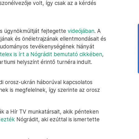
zonélvezője volt, így csak az a kérdés
ós ügynökmúltját fejtegette
videójában
. A
jának és önéletrajzának ellentmondásait és
tve tudományos tevékenységének hiányát
telex is írt a Nógrádit bemutató cikkében
,
tiumi helyszínt érintő turnéra indult.
di orosz-ukrán háborúval kapcsolatos
nek is megfelelnek, így szerinte az orosz
k a Hír TV munkatársait, akik pénteken
dezték
Nógrádit, aki ezúttal is ismertette