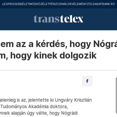
LEGFRISSEBB
ÉLETMÓD
KÖZÉLET
PÉNZCSINÁLÓK
VÉLEMÉNY
ZÖLD
ADATBANK.RO
Nem az a kérdés, hogy Nógr
m, hogy kinek dolgozik
enleg is az, jelentette ki Ungváry Krisztián
 Tudományos Akadémia doktora,
Ennek alapján úgy vélte, hogy Nógrádi