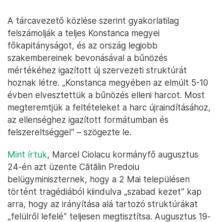
A tárcavezető közlése szerint gyakorlatilag
felszámolják a teljes Konstanca megyei
főkapitányságot, és az ország legjobb
szakembereinek bevonásával a bűnözés
mértékéhez igazított új szervezeti struktúrát
hoznak létre. „Konstanca megyében az elmúlt 5-10
évben elvesztettük a bűnözés elleni harcot. Most
megteremtjük a feltételeket a harc újraindításához,
az ellenséghez igazított formátumban és
felszereltséggel” – szögezte le.
Mint írtuk
, Marcel Ciolacu kormányfő augusztus
24-én azt üzente Cătălin Predoiu
belügyminiszternek, hogy a 2 Mai településen
történt tragédiából kiindulva „szabad kezet” kap
arra, hogy az irányítása alá tartozó struktúrákat
„felülről lefelé” teljesen megtisztítsa. Augusztus 19-