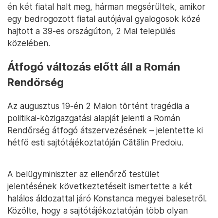
én két fiatal halt meg, hárman megsérültek, amikor
egy bedrogozott fiatal autójával gyalogosok közé
hajtott a 39-es országúton, 2 Mai település
közelében.
Átfogó változás előtt áll a Román
Rendőrség
Az augusztus 19-én 2 Maion történt tragédia a
politikai-közigazgatási alapját jelenti a Román
Rendőrség átfogó átszervezésének – jelentette ki
hétfő esti sajtótájékoztatóján Cătălin Predoiu.
A belügyminiszter az ellenőrző testület
jelentésének következtetéseit ismertette a két
halálos áldozattal járó Konstanca megyei balesetről.
Közölte, hogy a sajtótájékoztatóján több olyan