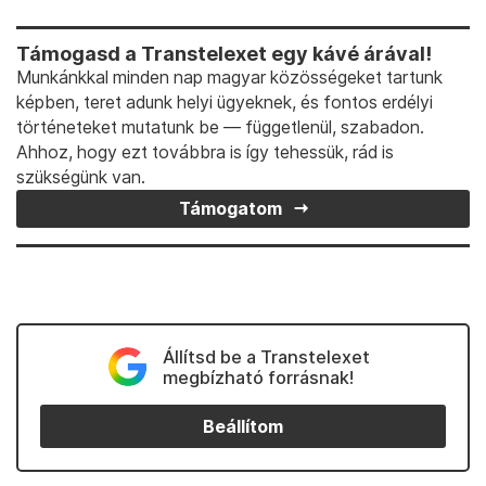
Támogasd a Transtelexet egy kávé árával!
Munkánkkal minden nap magyar közösségeket tartunk
képben, teret adunk helyi ügyeknek, és fontos erdélyi
történeteket mutatunk be — függetlenül, szabadon.
Ahhoz, hogy ezt továbbra is így tehessük, rád is
szükségünk van.
Támogatom
Állítsd be a Transtelexet
megbízható forrásnak!
Beállítom