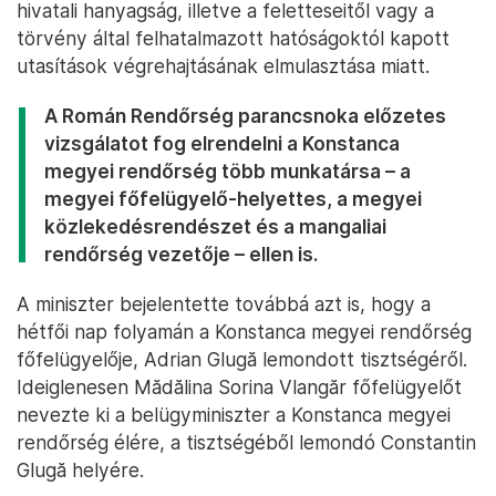
hivatali hanyagság, illetve a feletteseitől vagy a
törvény által felhatalmazott hatóságoktól kapott
utasítások végrehajtásának elmulasztása miatt.
A Román Rendőrség parancsnoka előzetes
vizsgálatot fog elrendelni a Konstanca
megyei rendőrség több munkatársa – a
megyei főfelügyelő-helyettes, a megyei
közlekedésrendészet és a mangaliai
rendőrség vezetője – ellen is.
A miniszter bejelentette továbbá azt is, hogy a
hétfői nap folyamán a Konstanca megyei rendőrség
főfelügyelője, Adrian Glugă lemondott tisztségéről.
Ideiglenesen Mădălina Sorina Vlangăr főfelügyelőt
nevezte ki a belügyminiszter a Konstanca megyei
rendőrség élére, a tisztségéből lemondó Constantin
Glugă helyére.