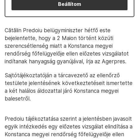
Beállítom
Cătălin Predoiu belügyminiszter hétfő este
bejelentette, hogy a 2 Maion történt közúti
szerencsétlenség miatt a Konstanca megyei
rendőrség főfelügyelője ellen előzetes vizsgálatot
indítanak hanyagság gyanújával, írja az Agerpres.
Sajtótájékoztatóján a tárcavezető az ellenőrző
testülete jelentésének következtetéseit ismertette
a két halálos áldozattal járó Konstanca megyei
balesetről.
Predoiu tájékoztatása szerint a jelentésben javasolt
egyik intézkedés egy előzetes vizsgálat elindítása a
Konstanca megyei rendőrség főfelügyelője ellen